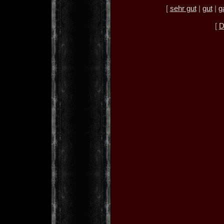
[
sehr gut
|
gut
|
g
[
D