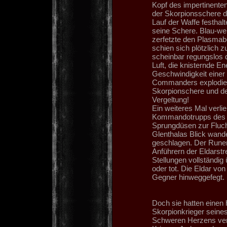
Kopf des impertinente
der Skorpionsschere 
Lauf der Waffe festhal
seine Schere. Blau-we
zerfetzte den Plasmabe
schien sich plötzlich 
scheinbar regungslos 
Luft, die knisternde E
Geschwindigkeit einer
Commanders explodiert
Skorpionschere und der
Vergeltung!
Ein weiteres Mal verli
Kommandotrupps des 
Sprungdüsen zur Fluch
Glenthalas Blick wande
geschlagen. Der Runen
Anführern der Eldarstre
Stellungen vollständig
oder tot. Die Eldar von
Gegner hinweggefegt.
Doch sie hatten einen 
Skorpionkrieger seines
Schweren Herzens ver