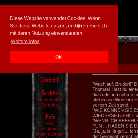
Diese Website verwendet Cookies. Wenn
Sie diese Website nutzen, erkl�ren Sie sich
mit deren Nutzung einverstanden.
[
597026/M3
]
Weitere Infos
Ok!
"Wach auf, Bruder!!" D
Thomas! Hast du eine
dich oder ich nehme me
Nachrichten
blieben die Worte im 
Gerüchte
seinem Zelt stand...
"WIE KÖNNEN SIE E
WIEDERSETZEN!!!" bel
"WENN ICH BEFEHLE
FAQ
TUN ... HABEN SIE
Historie
"Ja, ja, is' ja gut ... 
Inspirationen
der Sergeant verschlaf