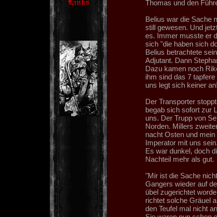
Thomas und den Führer 
Belius war die Sache n
still gewesen. Und jet
es. Immer musste er de
sich "die haben sich d
Belius betrachtete sei
Adjutant. Dann Stepha
Dazu kamen noch Riker
ihm sind das 7 tapfere
uns legt sich keiner an!
Der Transporter stopp
begab sich sofort zur 
uns. Der Trupp von Ser
Norden. Millers zweite
nacht Osten und mein 
Imperator mit uns sein
Es war dunkel, doch d
Nachteil mehr als gut.
"Mir ist die Sache nic
Gangers wieder auf de
übel zugerichtet worde
richtet solche Gräuel a
den Teufel mal nicht a
Sie waren nun schon ei