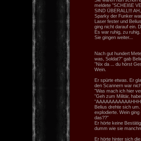
meldete "SCHEIßE V
SIND ÜBERALL!!! AH, 
Sparky der Funker war
Laser fester und Beli
ging nicht darauf ein. 
Es war ruhig, zu ruhig.
Sie gingen weiter...
Nach gut hundert Mete
was, Soldat?" gab Beliu
"Nix da ... du hörst Ge
Wein.
Er spürte etwas. Er gla
den Scannern war nich
"Was mach ich hier ver
"Geh zum Militär, habe
"AAAAAAAAAAAHHH
Belius drehte sich um.
explodierte. Wein gin
das??"
Er hörte keine Bestäti
dumm wie sie manchma
Er hörte hinter sich d