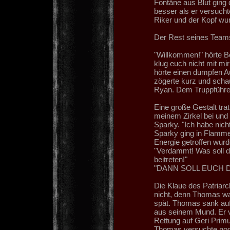
Fontäne aus Blut ging 
besser als er versucht
Riker und der Kopf wur
Der Rest seines Teams 
"Willkommen!" hörte Be
klug euch nicht mit mir
hörte einen dumpfen Au
zögerte kurz und schau
Ryan. Dem Truppführer 
Eine große Gestalt trat
meinem Zirkel bei und
Sparky. "Ich habe nicht
Sparky ging in Flammen
Energie getroffen wurd
"Verdammt! Was soll da
beitreten!"
"DANN SOLL EUCH D
Die Klaue des Patriarc
nicht, denn Thomas war
spät. Thomas sank auf d
aus seinem Mund. Er v
Rettung auf Geri Primus
Thomas versuchte noch