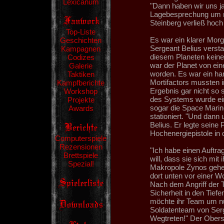
Lexicanum
"Dann haben wir uns ja
Lagebesprechung um n
Steinberg verließ hoc
Top-Liste
Es war ein klarer Mor
Geschichten
Sergeant Belius versta
Kampagnen
diesem Planeten keine
Codizes
war der Planet von ein
Galerie
worden. Es war ein h
Taktiken
Mortifactors mussten i
Kampfberichte
Ergebnis gar nicht so 
Workshop
des Systems wurde ein
Projekte
sogar die Space Marin
Awards
stationiert. "Und dann
Belius. Er legte seine 
Hochenergiepistole in d
Computerspiele
Rezensionen
"Ich habe einen Auftrag
Brettspiele
will, dass sie sich mi
Spezial!
Makropole Zynos gehe
dort unten vor einer W
Nach dem Angriff der 
Sicherheit in den Tief
möchte ihr Team um nu
Soldatenteam von Serge
Wegtreten!" Der Oberst