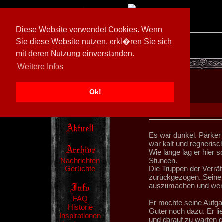
Diese Website verwendet Cookies. Wenn
Sie diese Website nutzen, erkl�ren Sie sich
mit deren Nutzung einverstanden.
[
605026/M3
]
Weitere Infos
Ok!
Es war dunkel. Parker 
war kalt und regnerisc
Wie lange lag er hier s
Nachrichten
Stunden.
Gerüchte
Die Truppen der Verrät
zurückgezogen. Seine 
auszumachen und wenn
FAQ
Er mochte seine Aufga
Historie
Guter noch dazu. Er l
Inspirationen
und darauf zu warten d