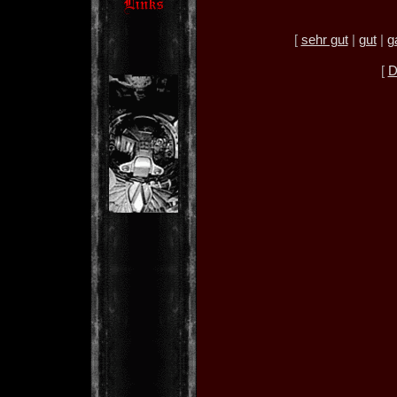
[
sehr gut
|
gut
|
g
[
D