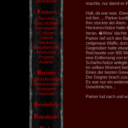
Lexicanum
machte, nur damit er 
Halt, da war was. Etwas
mit ihm ... Parker konfi
Top-Liste
Ihm stockte der Atem. D
Geschichten
Heckenschütze hatte i
Kampagnen
Codizes
heran. �Wow' dachte er
Galerie
Parker rief sich den B
Taktiken
zielgenaue Waffe, durc
Kampfberichte
Gegenüber hatte etwas 
Workshop
Reichweite von 900 Me
Projekte
eine Entfernung von k
Awards
Scharfschütze anlegte 
Im selben Moment betä
Eines der besten Gew
Der Gegner brach zusa
Computerspiele
Es war nur ein weitere
Rezensionen
Gewöhnliches...
Brettspiele
Spezial!
Parker lud nach und wa