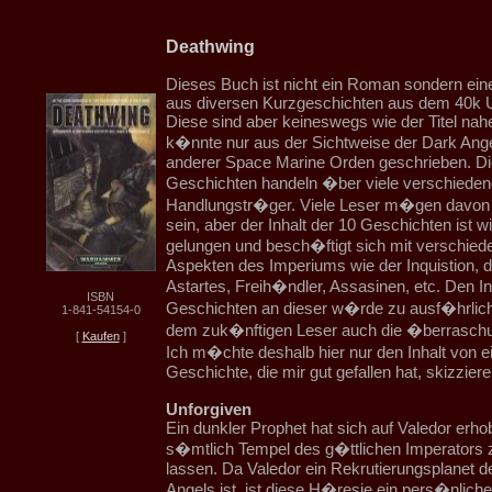
Deathwing
Dieses Buch ist nicht ein Roman sondern e
aus diversen Kurzgeschichten aus dem 40k 
Diese sind aber keineswegs wie der Titel nah
k�nnte nur aus der Sichtweise der Dark Ang
anderer Space Marine Orden geschrieben. Di
Geschichten handeln �ber viele verschiedene
Handlungstr�ger. Viele Leser m�gen davon
sein, aber der Inhalt der 10 Geschichten ist wi
gelungen und besch�ftigt sich mit verschied
Aspekten des Imperiums wie der Inquistion,
Astartes, Freih�ndler, Assasinen, etc. Den Inh
ISBN
Geschichten an dieser w�rde zu ausf�hrlic
1-841-54154-0
dem zuk�nftigen Leser auch die �berrasch
[
Kaufen
]
Ich m�chte deshalb hier nur den Inhalt von e
Geschichte, die mir gut gefallen hat, skizziere
Unforgiven
Ein dunkler Prophet hat sich auf Valedor erh
s�mtlich Tempel des g�ttlichen Imperators
lassen. Da Valedor ein Rekrutierungsplanet d
Angels ist, ist diese H�resie ein pers�nlicher