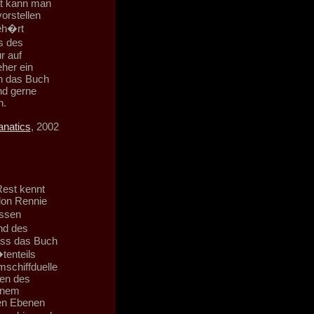
at kann man
vorstellen
geh�rt
s des
r auf
eher ein
h das Buch
nd gerne
n.
natics
, 2002
Rest kennt
don Rennie
essen
nd des
dass das Buch
tenteils
mschiffduelle
en des
inem
nen Ebenen