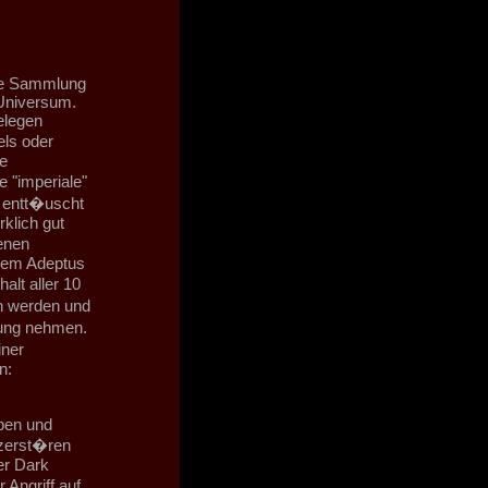
ine Sammlung
Universum.
elegen
els oder
e
 "imperiale"
 entt�uscht
rklich gut
enen
 dem Adeptus
alt aller 10
h werden und
ung nehmen.
iner
n:
oben und
 zerst�ren
er Dark
 Angriff auf