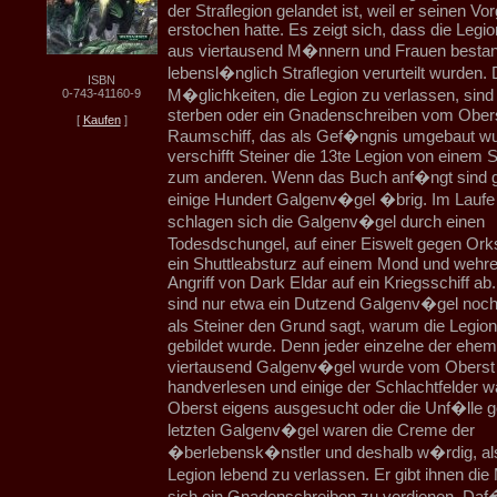
der Straflegion gelandet ist, weil er seinen Vo
erstochen hatte. Es zeigt sich, dass die Leg
aus viertausend M�nnern und Frauen bestand
lebensl�nglich Straflegion verurteilt wurden. 
ISBN
M�glichkeiten, die Legion zu verlassen, sind
0-743-41160-9
sterben oder ein Gnadenschreiben vom Obers
[
Kaufen
]
Raumschiff, das als Gef�ngnis umgebaut wu
verschifft Steiner die 13te Legion von einem S
zum anderen. Wenn das Buch anf�ngt sind 
einige Hundert Galgenv�gel �brig. Im Lauf
schlagen sich die Galgenv�gel durch einen
Todesdschungel, auf einer Eiswelt gegen Or
ein Shuttleabsturz auf einem Mond und wehre
Angriff von Dark Eldar auf ein Kriegsschiff a
sind nur etwa ein Dutzend Galgenv�gel noc
als Steiner den Grund sagt, warum die Legio
gebildet wurde. Denn jeder einzelne der ehem
viertausend Galgenv�gel wurde vom Oberst
handverlesen und einige der Schlachtfelder 
Oberst eigens ausgesucht oder die Unf�lle ge
letzten Galgenv�gel waren die Creme der
�berlebensk�nstler und deshalb w�rdig, als
Legion lebend zu verlassen. Er gibt ihnen die
sich ein Gnadenschreiben zu verdienen. Da