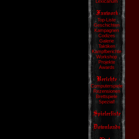
Lexicanum
Top-Liste
Geschichten
Kampagnen
Codizes
Galerie
Taktiken
Kampfberichte
Workshop
Projekte
Awards
Computerspiele
Rezensionen
Brettspiele
Spezial!