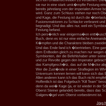
sie nur in eine stark umk�mpfte Festung eind
bereits jahrelang von der imperialen Armee b
wird. Ganz zum Schluss stehen nur noch Obe
und Kage, die Festung ist durch die �berlast
Fusionsreaktoren zu Schlacke verbrannt und
begnadigt. Und das alles nur, weil ein Symbion
Festung befand.
Ich pers�nlich war einigerma�en entt�usc
Buch, denn es ist nur eine einfache Aneinand
K�mpfen und die Charaktere bleiben zweidim
Und das Ende fand ich �bertrieben. Eine ga
dem Erdboden gleich zu machen nur wegen 
Symbionten, der die Befehlshaber unter seine 
und zur Revolte gegen den Imperator gebracht
das Kampfgesch�tz, das auf die M�cke abge
Wer die Zust�nde in einer Straflegion im Wh
Universum kennen lernen will kann sich das B
Allen anderen kann ich das Buch nicht empfe
Hoffentlich ist das Folgebuch "Kill Team" bes
denn da wei� Kage (ja, er ist wieder in der St
Oberst Steiner gelandet) bereits, dass das Sc
Galgenv�gel vom Oberst vorbestimmt ist.
Jörg 