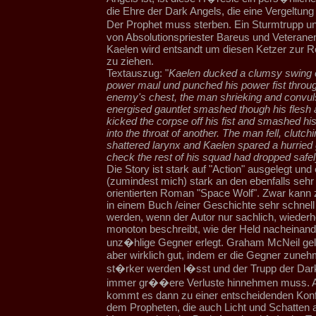
die Ehre der Dark Angels, die eine Vergeltung 
Der Prophet muss sterben. Ein Sturmtrupp u
von Absolutionspriester Bareus und Veterane
Kaelen wird entsandt um diesen Ketzer zur 
zu ziehen.
Textauszug: "
Kaelen ducked a clumsy swing of
power maul und punched his power fist throug
enemy's chest, the man shrieking and convul
energised gauntlet smashed though his flesh
kicked the corpse off his fist and smashed his 
into the throat of another. The man fell, clutchi
shattered larynx and Kaelen spared a hurried 
check the rest of his squad had dropped safel
Die Story ist stark auf "Action" ausgelegt und 
(zumindest mich) stark an den ebenfalls sehr 
orientierten Roman "Space Wolf". Zwar kann z
in einem Buch /einer Geschichte sehr schnell 
werden, wenn der Autor nur sachlich, wieder
monoton beschreibt, wie der Held nacheinand
unz�hlige Gegner erlegt. Graham McNeil geli
aber wirklich gut, indem er die Gegner zune
st�rker werden l�sst und der Trupp der Dar
immer gr��ere Verluste hinnehmen muss.
kommt es dann zu einer entscheidenden Konfr
dem Propheten, die auch Licht und Schatten a