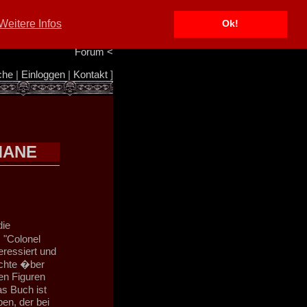
Portal
<
Weitere Infos
Ok!
Info/Impressum
<
Team
<
Forum
<
che
|
Einloggen
|
Kontakt
]
MANE
die
 "Colonel
eressiert und
ichte �ber
en Figuren
s Buch ist
en, der bei