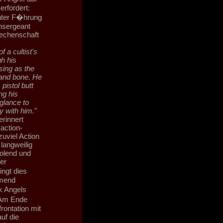
erfordert:
nter F�hrung
nsergeant
Rechenschaft
 a cultist's
h his
sing as the
 and bone. He
pistol butt
ng his
glance to
y with him.
"
erinnert
action-
uviel Action
langweilig
holend und
er
ngt dies
hmend
k Angels
 Am Ende
ontation mit
uf die