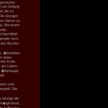
rgesetzten
ion am Anfang
, die zu
Die einzigen
 im Dienst zu
t. Mit einem
rde,
chlachtfeld
gerade noch
e des Buches
ks, �berleben
n einen
b. Am Ende
h am Leben,
n �berhaupt
als
waren vom
spielt. Die
 einzige die
 M�glichkeit,
f�r m�ssten