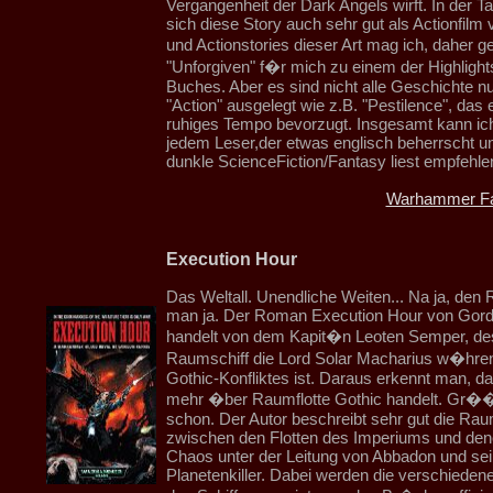
Vergangenheit der Dark Angels wirft. In der T
sich diese Story auch sehr gut als Actionfilm 
und Actionstories dieser Art mag ich, daher 
"Unforgiven" f�r mich zu einem der Highlight
Buches. Aber es sind nicht alle Geschichte nu
"Action" ausgelegt wie z.B. "Pestilence", das 
ruhiges Tempo bevorzugt. Insgesamt kann ic
jedem Leser,der etwas englisch beherrscht u
dunkle ScienceFiction/Fantasy liest empfehle
Warhammer Fa
Execution Hour
Das Weltall. Unendliche Weiten... Na ja, den 
man ja. Der Roman Execution Hour von Gor
handelt von dem Kapit�n Leoten Semper, d
Raumschiff die Lord Solar Macharius w�hre
Gothic-Konfliktes ist. Daraus erkennt man, 
mehr �ber Raumflotte Gothic handelt. Gr��
schon. Der Autor beschreibt sehr gut die Rau
zwischen den Flotten des Imperiums und den
Chaos unter der Leitung von Abbadon und se
Planetenkiller. Dabei werden die verschiede