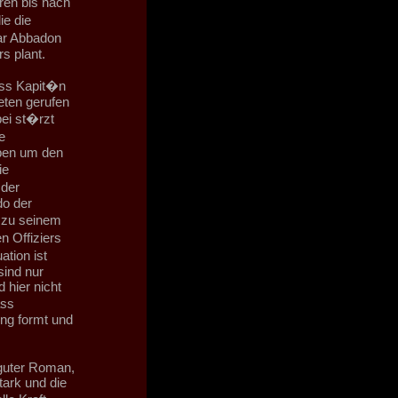
ren bis nach
e die
ar Abbadon
s plant.
ass Kapit�n
ten gerufen
bei st�rzt
e
aben um den
ie
 der
do der
 zu seinem
 Offiziers
tion ist
sind nur
 hier nicht
ass
ung formt und
 guter Roman,
tark und die