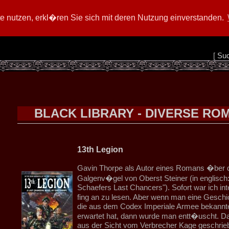
 nutzen, erkl�ren Sie sich mit deren Nutzung einverstanden.
[
Su
BLACK LIBRARY - DIVERSE RO
13th Legion
Gavin Thorpe als Autor eines Romans �ber 
Galgenv�gel von Oberst Steiner (in englisch:
Schaefers Last Chancers"). Sofort war ich int
fing an zu lesen. Aber wenn man eine Gesch
die aus dem Codex Imperiale Armee bekannt
erwartet hat, dann wurde man entt�uscht. Da
aus der Sicht vom Verbrecher Kage geschrieb