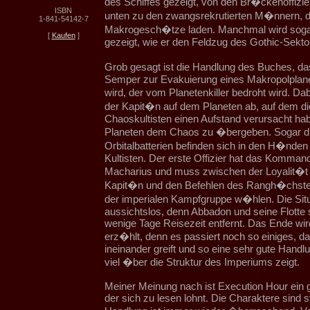
des Schiffes gezeigt, von den Br�ckenoffizie
ISBN
unten zu den zwangsrekrutierten M�nnern, di
1-841-54142-7
Makrogesch�tze laden. Manchmal wird sog
[
Kaufen
]
gezeigt, wie er den Feldzug des Gothic-Sektor
Grob gesagt ist die Handlung des Buches, d
Semper zur Evakuierung eines Makropolplane
wird, der vom Planetenkiller bedroht wird. Da
der Kapit�n auf dem Planeten ab, auf dem di
Chaoskultisten einen Aufstand verursacht h
Planeten dem Chaos zu �bergeben. Sogar d
Orbitalbatterien befinden sich in den H�nden
Kultisten. Der erste Offizier hat das Komman
Macharius und muss zwischen der Loyalit�t
Kapit�n und den Befehlen des Rangh�chsten
der imperialen Kampfgruppe w�hlen. Die Situa
aussichtslos, denn Abbadon und seine Flotte 
wenige Tage Reisezeit entfernt. Das Ende wird
erz�hlt, denn es passiert noch so einiges, d
ineinander greift und so eine sehr gute Handl
viel �ber die Struktur des Imperiums zeigt.
Meiner Meinung nach ist Execution Hour ein
der sich zu lesen lohnt. Die Charaktere sind s