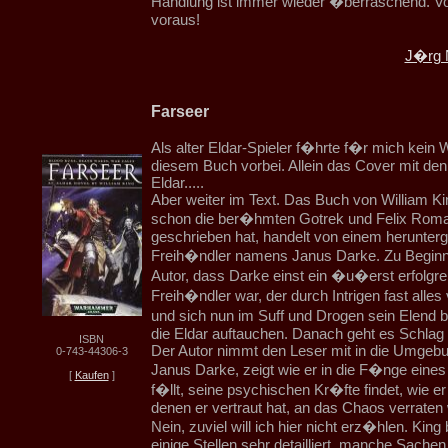
Handlung ist immer wieder �berraschend. Vol
voraus!
J�rg 
Farseer
Als alter Eldar-Spieler f�hrte f�r mich kein
diesem Buch vorbei. Allein das Cover mit den
Eldar.....
Aber weiter im Text. Das Buch von William Ki
schon die ber�hmten Gotrek und Felix Rom
geschrieben hat, handelt von einem herunt
Freih�ndler namens Janus Darke. Zu Beginn
Autor, dass Darke einst ein �u�erst erfolgre
Freih�ndler war, der durch Intrigen fast alles 
und sich nun im Suff und Drogen sein Elend 
die Eldar auftauchen. Danach geht es Schlag 
ISBN
Der Autor nimmt den Leser mit in die Umgeb
0-743-44306-3
Janus Darke, zeigt wie er in die F�nge eines
[
Kaufen
]
f�llt, seine psychischen Kr�fte findet, wie er
denen er vertraut hat, an das Chaos verraten 
Nein, zuviel will ich hier nicht erz�hlen. King
einige Stellen sehr detailliert, manche Sache