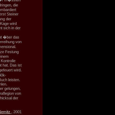
ringen, die
ombardiert
rst Steiner
ung der
 Kage wird
t sich in der
ht �ber das
erreihung von
ensional.
nze Festung
einem
Kontrolle
 hat. Das ist
feuert wird.
40k-
uch leisten.
hlen.
ser gelungen,
raflegion von
hicksal der
Nemitz
, 2001