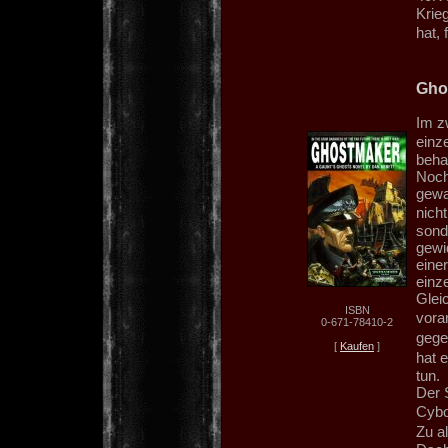
Krie
hat,
Gho
Im z
einz
beha
Noch
gewa
nich
sond
gewi
einer
einz
Glei
ISBN
vora
0-671-78410-2
gege
[
Kaufen
]
hat 
tun.
Der 
Cybo
Zu a