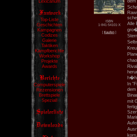
dem 
Lexicanum
Scha
Rawn
schei
Top-Liste
ISBN
Alle
Geschichten
1-841-54101-X
gro�
Kampagnen
[
Kaufen
]
Codizes
Ster
Galerie
Selb
Taktiken
Kreu
Kampfberichte
Plan
Workshop
chao
Projekte
Awards
Riva
heru
h�he
In "
Computerspiele
dem 
Rezensionen
Brettspiele
Bina
Spezial!
mit 
ferti
Szen
Mari
Aufei
Ausn
korr