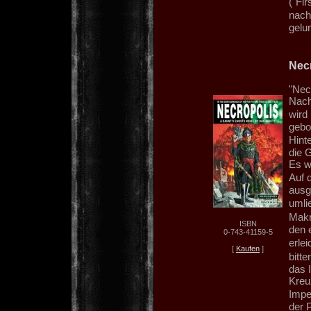
("Fir
nach
gelu
Nec
"Necr
Nach
wird
gebo
Hint
die 
Es w
Auf d
ausg
umli
Makr
ISBN
den 
0-743-41159-5
erle
[
Kaufen
]
bitt
das 
Kreu
Impe
der P