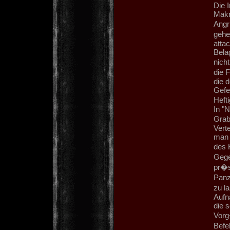
Die 
Makr
Angr
gehe
attac
Bela
nich
die 
die 
Gefe
Heft
In "N
Grab
Verte
man s
des 
Gege
pr�s
Panz
zu l
Aufn
die 
Vorg
Befe