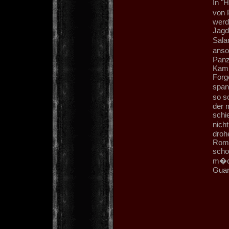
In "
von 
werd
Jagd
Sala
anso
Panz
Kamp
Forg
span
so s
der 
schie
nich
droh
Roma
scho
m�ch
Guar