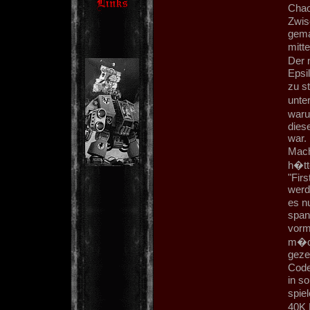
Chao
Zwis
gema
mitt
Der 
Epsi
zu s
unter
waru
dies
war.
Mach
h�tte
"Firs
werd
es n
span
vorm
m�ch
geze
Code
in s
spiel
40K 