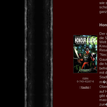
wie 
schon
ganz
Hon
Der 
die 
Welt
Kreu
Rese
"Nec
Gaun
die h
befr
mit 
Stad
ISBN
m�gl
0-743-41167-6
Ober
[
Kaufen
]
auf 
gibt
mass
zun�