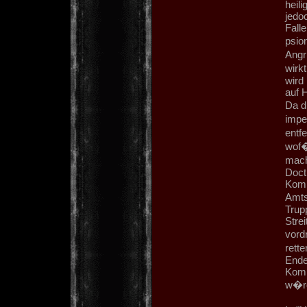
heili
jedo
Fall
psio
Angr
wirk
wird 
auf 
Da d
impe
entfe
wof�
mach
Doctr
Komm
Amts
Trupp
Stre
vord
rett
Ende
Komm
w�rd