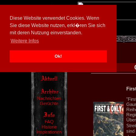
Diese Website verwendet Cookies. Wenn
Sie diese Website nutzen, erkl�ren Sie sich
mit deren Nutzung einverstanden.
[
600026/M3
]
Weitere Infos
Ok!
Firs
Nachrichten
"Fir
Gerüchte
Gaun
Reih
Regi
Über
FAQ
Stre
Historie
sind 
Inspirationen