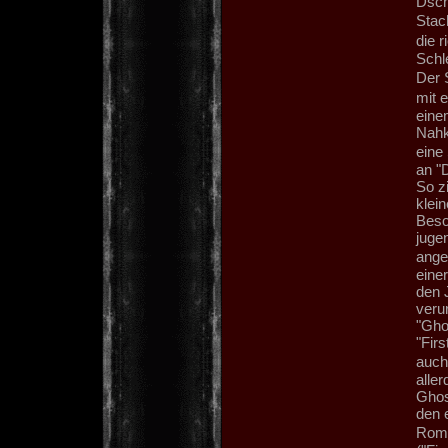
Dsch
Stac
die r
Schle
Der 
mit 
eine
Nahk
eine 
an "
So z
klei
Beso
juge
ange
einer
den 
verurt
"Gho
"Fir
auch
alle
Ghos
den 
Roma