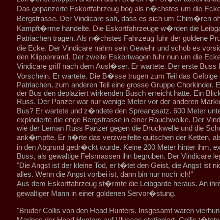
Das gepanzerte Eskortfahrzeug bog als n�chstes um die Ecke
Bergstrasse. Der Vindicare sah, dass es sich um Chim�ren o
Kampft�rme handelte. Die Eskortfahrzeuge w�rden die Leibg
Patriachen tragen. Als n�chstes Fahrzeug fuhr der goldene 
die Ecke. Der Vindicare nahm sein Gewehr und schob es vorsi
den Klippenrand. Der zweite Eskortwagen fuhr nun um die Ecke
Vindicare griff nach dem Ausl�ser. Er wartete. Der erste Bus
Vorschein. Er wartete. Die B�sse trugen zum Teil das Gefolge
Patriachen, zum anderen Teil eine grosse Gruppe Chorkinder. Er
der Bus den deplaziert wirkenden Busch erreicht hatte. Ein Bl
Russ. Der Panzer war nur wenige Meter vor der anderen Marki
Bus? Er wartete und z�ndete den Spreangsatz. 600 Meter unt
explodierte die enge Bergstrasse in einer Rauchwolke. Der Vind
wie der Leman Russ Panzer gegen die Druckwelle und die Sc
ank�mpfte. Er h�rte das verzweifelte quitschen der Ketten, al
in den Abgrund gedr�ckt wurde. Keine 200 Meter hinter ihm, ex
Buss, als gewaltige Felsmassen ihn begruben. Der Vindicare le
"Die Angst ist der kleine Tod, er t�tet den Geist, die Angst ist ni
alles. Wenn die Angst vorbei ist, dann bin nur noch ich!"
Aus dem Eskortfahrzeug st�rmte die Leibgarde heraus. An ihre
gewaltiger Mann in einer goldenen Servor�stung.
"Bruder Collis von den Head Hunters. Insgesamt waren vierhu
Marines der Head Hunters auf Ulysses stationiert. Collis t�tete