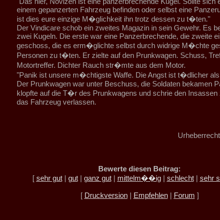
"Das hier, Novizen ist eine panzerbrechende Kugel. Sollte sich e
einem gepanzerten Fahrzeug befinden oder selbst eine Panzeru
ist dies eure einzige M�glichkeit ihn trotz dessen zu t�ten."
Der Vindicare schob ein zweites Magazin in sein Gewehr. Es be
zwei Kugeln. Die erste war eine Panzerbrechende, die zweite ei
geschoss, die es erm�glichte selbst durch widrige M�chte g
Personen zu t�ten. Er zielte auf den Prunkwagen. Schuss, Tref
Motortreffer. Dichter Rauch str�mte aus dem Motor.
"Panik ist unsere m�chtigste Waffe. Die Angst ist t�dlicher als
Der Prunkwagen war unter Beschuss, die Soldaten bekamen Pa
klopfte auf die T�r des Prunkwagens und schrie den Insassen z
das Fahrzeug verlassen.
Urheberrecht
Bewerte diesen Beitrag:
[
sehr gut
|
gut
|
ganz gut
|
mittelm��ig
|
schlecht
|
sehr s
[
Druckversion
|
Empfehlen
|
Forum
]