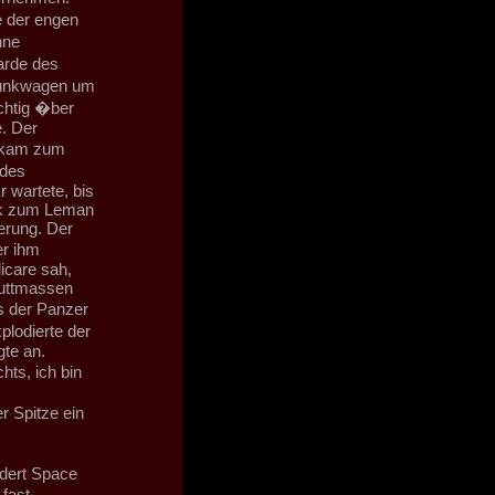
 der engen
hne
arde des
Prunkwagen um
chtig �ber
. Der
s kam zum
 des
 wartete, bis
ick zum Leman
erung. Der
er ihm
icare sah,
huttmassen
s der Panzer
plodierte der
gte an.
chts, ich bin
r Spitze ein
ndert Space
 fast