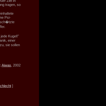
uer Ziel in
ng tragen, so
inhaltete
ne Psi-
esch�tzte
fer.
 jede Kugel!"
nik, einer
u, sie sollen
:
Aiwas
, 2002
chlecht
]