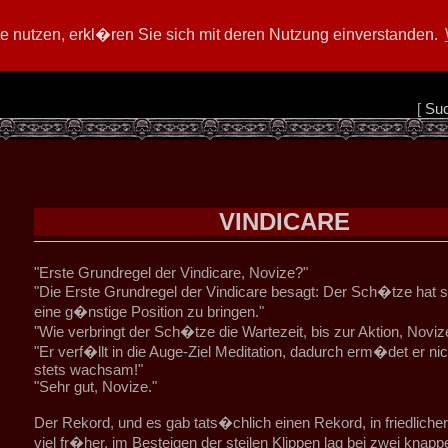
 nutzen, erkl�ren Sie sich mit deren Nutzung einverstanden.
[
Su
VINDICARE
"Erste Grundregel der Vindicare, Novize?"
"Die Erste Grundregel der Vindicare besagt: Der Sch�tze hat s
eine g�nstige Position zu bringen."
"Wie verbringt der Sch�tze die Wartezeit, bis zur Aktion, Noviz
"Er verf�llt in die Auge-Ziel Meditation, dadurch erm�det er nich
stets wachsam!"
"Sehr gut, Novize."
Der Rekord, und es gab tats�chlich einen Rekord, in friedlicher
viel fr�her, im Besteigen der steilen Klippen lag bei zwei knap