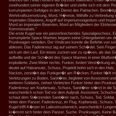
zweihundert seiner eigenen Br�der und stellte sich mit dem Re
korrumpierten Gefolges in den Dienst des Patriachen. Best�tig
Wehrkraftszersetzung, Mord, H�resie, Mithilfe zu Verbreitung e
Imperialen Glaubens, Angriff auf Imperiumseigentum und Imper
Mord an imperialen Beamten, Mord an Mitgliedern der Ekklesia
Kommissariats."
Die erste Kugel war ein panzerbrechendes Spezialgeschoss. Er 
korrumpierte Space Marines begann seine Untergebenen um d
Prunkwagen verteilen. Der Vindicare konnte die Befehle von se
ablesen. Das Fadenkreuz lag auf seinem Sch�del. Sein Fing
sich um den Lauf. Ein leises zucken war zu sp�ren, als das G
aufbellte und der Sch�del des Space Marines in einer Blutfon
explodierte. Zwei Meter rechts, Funker, fordert Verst�rkung a
deutet auf Halsansatz, Schuss, Projektil bohrt sich in den Hals,
Nacken, zerst�rt das Funkger�t am R�cken. Funker f�llt mi
Verletzungen zu Boden. Sanit�ter, begleitet von Assisstent un
weiteren Soldaten, ziehen Verletzten Funker hinter den Prunkw
Fadenkreuz am Kopfansatz, Schuss, Sanit�ter st�rzt in die S
warscheinlich schon Tod vor dem Aufprall. Assisstent, Schockre
schaut dem St�rzenden Sanit�ter nach, Schuss, Tod. Soldat,
hinter dem Panzer. Fadenkreuz, im Flug, Kopfansatz, Schuss. V
Kugel trifft K�rper im Latissimusbereich, warscheinlich Lungentr
kr�mmt sich hinter dem Panzer. Suche. Prunkwagen. Keine 