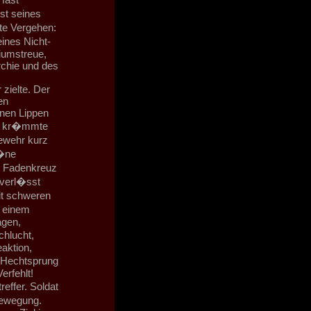
st seines
te Vergehen:
ines Nicht-
iumstreue,
rchie und des
zielte. Der
en
inen Lippen
er kr�mmte
ewehr kurz
t�ne
n, Fadenkreuz
 verl�sst
t schweren
d einem
agen,
chlucht,
aktion,
 Hechtsprung
erfehlt!
effer. Soldat
Bewegung.