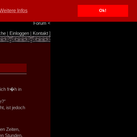
Portal
<
Weitere Infos
Ok!
Info/Impressum
<
Team
<
Forum
<
che
|
Einloggen
|
Kontakt
]
ich fr�h in
e?"
t, ist jedoch
en Zeiten,
pen Stunden.