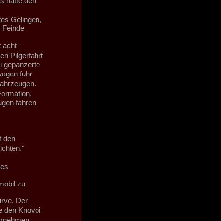
s hatte den
tes Gelingen,
r Feinde
 acht
n Pilgerfahrt
i gepanzerte
wagen fuhr
tfahrzeugen.
Formation,
gen fahren
t den
chten."
des
mobil zu
rve. Der
e den Knovoi
ernehmen.