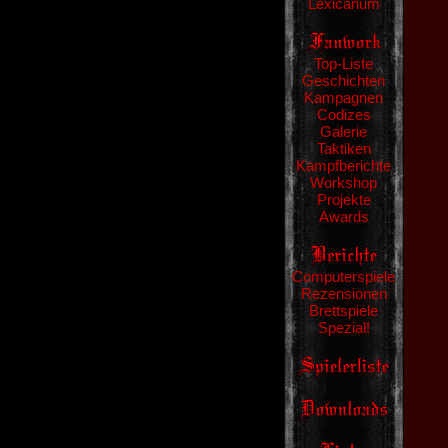
Lexicanum
Top-Liste
Geschichten
Kampagnen
Codizes
Galerie
Taktiken
Kampfberichte
Workshop
Projekte
Awards
Computerspiele
Rezensionen
Brettspiele
Spezial!