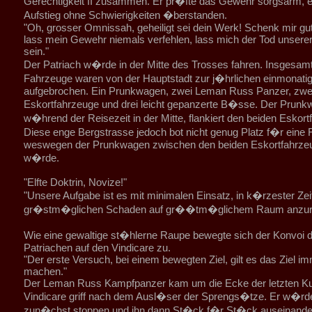
Gerechtigkeit II zusammen. Er pr�fte das Gewehr sorgsarm, e
Aufstieg ohne Schwierigkeiten �berstanden.
"Oh, grosser Omnissah, geheiligt sei dein Werk! Schenk mir gu
lass mein Gewehr niemals verfehlen, lass mich der Tod unsere
sein."
Der Patriach w�rde in der Mitte des Trosses fahren. Insgesamt
Fahrzeuge waren von der Hauptstadt zur j�hrlichen einmonatige
aufgebrochen. Ein Prunkwagen, zwei Leman Russ Panzer, zwe
Eskortfahrzeuge und drei leicht gepanzerte B�sse. Der Prunk
w�hrend der Reisezeit in der Mitte, flankiert den beiden Eskor
Diese enge Bergstrasse jedoch bot nicht genug Platz f�r eine 
weswegen der Prunkwagen zwischen den beiden Eskortfahrzeu
w�rde.
"Elfte Doktrin, Novize!"
"Unsere Aufgabe ist es mit minimalen Einsatz, in k�rzester Zei
gr�stm�glichen Schaden auf gr��tm�glichem Raum anzuri
Wie eine gewaltige st�hlerne Raupe bewegte sich der Konvoi 
Patriachen auf den Vindicare zu.
"Der erste Versuch, bei einem bewegten Ziel, gilt es das Ziel im
machen."
Der Leman Russ Kampfpanzer kam um die Ecke der letzten Ku
Vindicare griff nach dem Ausl�ser der Sprengs�tze. Er w�rd
zun�chst stoppen und ihn dann St�ck f�r St�ck auseinand