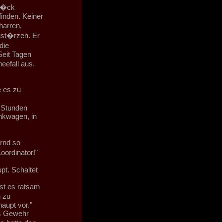
ep�ck
inden. Keiner
harren,
zust�rzen. Er
die
Seit Tagen
eefall aus.
e es zu
n Stunden
unkwagen, in
rnd so
ordinator!"
pt. Schaltet
ist es ratsam
n zu
aupt vor."
us Gewehr