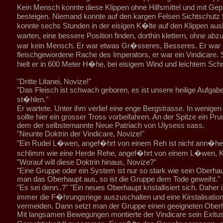
Kein Mensch konnte diese Klippen ohne Hilfsmittel und mit G
besteigen. Niemand konnte auf den kargen Felsen Sichtschutz f
konnte sechs Stunden in der eisigen K�lte auf den Klippen aus
warten, eine bessere Position finden, dorthin klettern, ohne ab
war kein Mensch. Er war etwas Gr�sseres, Besseres. Er war 
fleischgewordene Rache des Imperators, er war ein Vindicare. 
hielt er in 600 Meter H�he, bei eisigem Wind und leichtem Schn
"Dritte Litanei, Novize!"
"Das Fleisch ist schwach geboren, es ist unsere heilige Aufgab
st�hlen."
Er wartete. Unter ihm verlief eine enge Bergstrasse. In wenige
sollte hier ein grosser Tross vorbeifahren. An der Spitze ein Pr
dem der selbsternannte Neue Patriach von Ulysess sass.
"Neunte Doktrin der Vindicare, Novize!"
"Ein Rudel L�wen, angef�hrt von einem Reh ist nicht ann�he
schlimm wie eine Herde Rehe, angef�hrt von einem L�wen, Ko
"Worauf will diese Doktrin hinaus, Novize?"
"Eine Gruppe oder ein System ist nur so stark wie sein Oberhau
man das Oberhaupt aus, so ist die Gruppe dem Tode geweiht."
"Es sei denn..?" "Ein neues Oberhaupt kristallisiert sich. Daher 
immer die F�hrungsriege auszuschalten und eine Kirstalisatio
vermeiden. Dann setzt man der Gruppe einen geeigneten Oberh
Mit langsamen Bewegungen montierte der Vindicare sein Exit