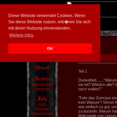
Diese Website verwendet Cookies. Wenn
Sie diese Website nutzen, erkl�ren Sie sich
mit deren Nutzung einverstanden.
[
602026/M3
]
Weitere Infos
Ok!
Teil 1
Dunkelheit......."Waru
Nachrichten
sie tot? Wirklich alle
Gerüchte
noch wollen?"
"Fahr das Gemüse ein!
kein Wasser"! Simon ha
FAQ
war einfach zu gut, u
Historie
zu buckeln. Warum hatt
Inspirationen
Makropole von Lenum 