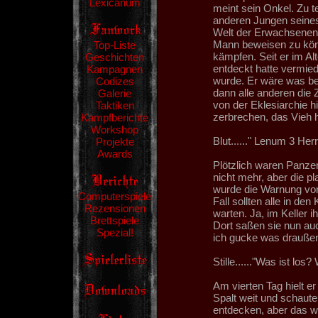
Lexicanum
meint sein Onkel. Zu t
anderen Jungen seines A
Welt der Erwachsenen,
Mann beweisen zu könn
Top-Liste
kämpfen. Seit er im Al
Geschichten
entdeckt hatte vermied
Kampagnen
wurde. Er wäre was b
Codizes
dann alle anderen die
Galerie
von der Eklesiarchie h
Taktiken
zerbrechen, das Vieh h
Kampfberichte
Workshop
Blut......" Lenum 3 Her
Projekte
Awards
Plötzlich waren Panzer
nicht mehr, aber die pl
wurde die Warnung vo
Computerspiele
Fall sollten alle in de
Rezensionen
warten. Ja, im Keller 
Brettspiele
Dort saßen sie nun auch
Spezial!
ich gucke was draußen 
Stille......"Was ist los? 
Am vierten Tag hielt er
Spalt weit und schaute
entdecken, aber das w