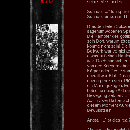
seines Verstandes.
Schädel....." Ich spüre 
Schädel für seinen Thr
Draußen liefen Soldate
sagenumwobenen Space
Die Kämpfer des göttli
sein Dorf, warum tötete
konnte nicht sein! Di
Bollwerk war vernichte
etwas auf einen Haufe
war. Doch nun sah er 
von den Kriegern abge
Körper oder Reste von
überall war Blut. Das 
überzogen zu sein. Plö
ein Mann gezogen. Es h
hob eine riesige Axt d
Bewegung setzten. Ein
Axt in zwei Hälften sc
diesem Moment wurde 
Bewusstsein.
Angst......"Ist dies rea
Als er wieder zu sich k