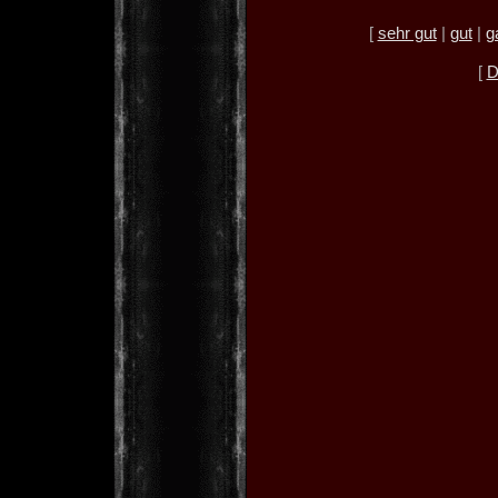
[
sehr gut
|
gut
|
g
[
D