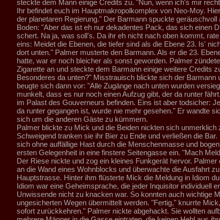
steckte dem Mann einige Credits zu. "Nun, wenn ich's mir recht 
Ihr befindet euch im Hauptmakropolkomplex von Neo-Moy. Hier i
der planetaren Regierung." Der Barmann spuckte geräuschvoll 
Boden: "Aber das ist eh nur dekadentes Pack, das sich einen 
schert. Na ja, was soll's. Da ihr eh nicht nach oben kommt, rate
eins: Meidet die Ebenen, die tiefer sind als die Ebene 23. Is' nic
dort unten." Palmer musterte den Barmann. Als er die 23. Eben
hatte, war er noch bleicher als sonst geworden. Palmer zündete
Zigarette an und steckte dem Barmann einige weitere Credits zu
Besonderes da unten?" Misstrauisch blickte sich der Barmann
beugte sich dann vor: "Alle Zugänge nach unten wurden versieg
munkelt, dass es nur noch einen Aufzug gibt, der da runter fährt.
im Palast des Gouverneurs befinden. Eins ist aber todsicher: Je
da runter gegangen ist, wurde nie mehr gesehen." Er wandte si
sich um die anderen Gäste zu kümmern.
Palmer blickte zu Mick und die Beiden nickten sich unmerklich 
Schweigend tranken sie ihr Bier zu Ende und verließen die Bar.
sich ohne auffällige Hast durch die Menschenmasse und bogen 
ersten Gelegenheit in eine finstere Seitengasse ein. "Mach Mel
Der Riese nickte und zog ein kleines Funkgerät hervor. Palmer 
an die Wand eines Wohnblocks und überwachte die Ausfahrt zu
Hauptstrasse. Hinter ihm flüsterte Mick die Meldung in Idiom d
Idiom war eine Geheimsprache, die jeder Inquisitor individuell e
Unwissende nicht zu knacken war. So konnten auch wichtige M
ungesicherten Wegen übermittelt werden. "Fertig," knurrte Mick, 
sofort zurückkehren." Palmer nickte abgehackt. Sie wollten auf
mehrere Männer in die Gasse eintraten, die keinen Hehl aus ihr