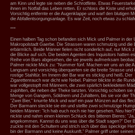
am Kinn und legte sie neben die Schrotflinte. Etwas Feuerstark
ihnen im Notfall das Leben retten. Er schloss die Kiste und erho
Vorsichtig entfernte er die Augenklappe und warf den blutigen Mu
die Abfallentsorgungsanlage. Es war Zeit, noch etwas zu schlaf
***
Einen halben Tag schon befanden sich Mick und Palmer in der U
Makropolstadt Gaerbe. Die Strassen waren schmutzig und die L
erbärmlich. Beide Männer fielen nicht sonderlich auf, nur Mick 
die Blicke auf sich. Die beiden Agenten des Inquisitors hatten es
Reihe von Bars abgesehen, die sie jeweils aufmerksam beobach
Palmer nickte Mick zu: "Nummer fünf. Machen wir uns an die Ar
Langsam und vorsichtig überquerten sie die breite Strasse und ö
rostige Stahltür. Im Innern der Bar war es stickig und heiß. Der
Zigarettenrauch war dicht wie Nebel. Palmer blickte in die Rund
war vollgestopft mit Männern, die zwei spärlich bekleideten Mä
zujohlten, die neben der Theke tanzten. Vorsichtig schoben sie 
Menge von Gangern, Söldnern und Zuhältern, bis sie vor der T
"Zwei Bier," knurrte Mick und warf ein paar Münzen auf das flec
Der Barmann steckte sie ein und stellte zwei schmutzige Hump
beiden Männer: "Ich hab euch noch nie hier gesehen. Neu hier?
nickte und nahm einen kleinen Schluck des bitteren Bieres: "Ja,
angekommen. Kannst du uns was über die Stadt sagen?" Der
zuckte mit den Schultern und strich sich über das speckige He
bin der Barmann und keine Auskunft." Palmer griff unter seinen