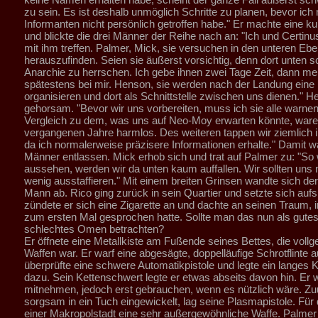
zu sein. Es ist deshalb unmöglich Schritte zu planen, bevor ich
Informanten nicht persönlich getroffen habe." Er machte eine k
und blickte die drei Männer der Reihe nach an: "Ich und Certin
mit ihm treffen. Palmer, Mick, sie versuchen in den unteren Eb
herauszufinden. Seien sie äußerst vorsichtig, denn dort unten sc
Anarchie zu herrschen. Ich gebe ihnen zwei Tage Zeit, dann mel
spätestens bei mir. Henson, sie werden nach der Landung eine 
organisieren und dort als Schnittstelle zwischen uns dienen." H
gehorsam. "Bevor wir uns vorbereiten, muss ich sie alle warnen
Vergleich zu dem, was uns auf Neo-Moy erwarten könnte, ware
vergangenen Jahre harmlos. Des weiteren tappen wir ziemlich 
da ich normalerweise präzisere Informationen erhalte." Damit w
Männer entlassen. Mick erhob sich und trat auf Palmer zu: "So 
aussehen, werden wir da unten kaum auffallen. Wir sollten uns 
wenig ausstaffieren." Mit einem breiten Grinsen wandte sich der
Mann ab. Rico ging zurück in sein Quartier und setzte sich aufs
zündete er sich eine Zigarette an und dachte an seinen Traum,
zum ersten Mal gesprochen hatte. Sollte man das nun als gutes
schlechtes Omen betrachten?
Er öffnete eine Metallkiste am Fußende seines Bettes, die vollge
Waffen war. Er warf eine abgesägte, doppelläufige Schrotflinte a
überprüfte eine schwere Automatikpistole und legte ein lange
dazu. Sein Kettenschwert legte er etwas abseits davon hin. Er 
mitnehmen, jedoch erst gebrauchen, wenn es nützlich wäre. Zuu
sorgsam in ein Tuch eingewickelt, lag seine Plasmapistole. Für 
einer Makropolstadt eine sehr außergewöhnliche Waffe. Palmer 