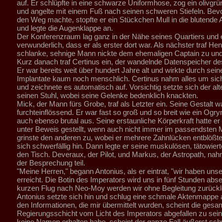
auf. Er schlüpfte in eine schwarze Uniformhose, zog ein olivgrü
und angelte mit einem Fuß nach seinen schweren Stiefeln. Bevo
den Weg machte, stopfte er ein Stückchen Mull in die blutende
und legte die Augenklappe an.
Der Konferenzraum lag ganz in der Nähe seines Quartiers und 
verwunderlich, dass er als erster dort war. Als nächster traf He
schlanke, sehnige Mann nickte dem ehemaligen Captain zu und 
Kurz danach traf Certinus ein, der wandelnde Datenspeicher des
Er war bereits weit über hundert Jahre alt und wirkte durch sein
Implantate kaum noch menschlich. Certinus nahm alles um si
und zeichnete es automatisch auf. Vorsichtig setzte sich der al
seinen Stuhl, wobei seine Gelenke bedenklich knackten.
Mick, der Mann fürs Grobe, traf als Letzter ein. Seine Gestalt w
furchteinflössend. Er war fast so groß und so breit wie ein Ogr
auch ebenso brutal aus. Seine erstaunliche Körperkraft hatte er
unter Beweis gestellt, wenn auch nicht immer im passendsten
grinste den anderen zu, wobei er mehrere Zahnlücken entblößte
sich schwerfällig hin. Dann legte er seine muskulösen, tätowier
den Tisch. Deveraux, der Pilot, und Markus, der Astropath, nah
der Besprechung teil.
"Meine Herren," begann Antonius, als er eintrat, "wir haben unser
erreicht. Die Botin des Imperators wird uns in fünf Stunden abs
kurzen Flug nach Neo-Moy werden wir ohne Begleitung zurückl
Antonius setzte sich hin und schlug eine schmale Aktenmappe 
den Informationen, die mir übermittelt wurden, scheint die gesa
Regierungsschicht vom Licht des Imperators abgefallen zu sein
keine Namen erhalten habe, scheint der ganze Fall äußerst sc