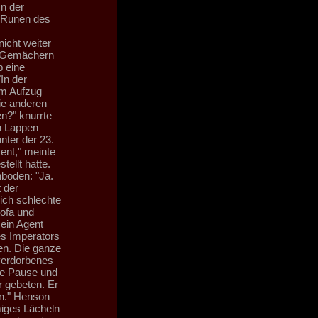
In der
 Runen des
icht weiter
n Gemächern
b eine
In der
em Aufzug
die anderen
n?" knurrte
en Lappen
nter der 23.
ent," meinte
tellt hatte.
boden: "Ja.
 der
lich schlechte
Sofa und
ein Agent
es Imperators
en. Die ganze
 verdorbenes
rze Pause und
r gebeten. Er
in." Henson
miges Lächeln