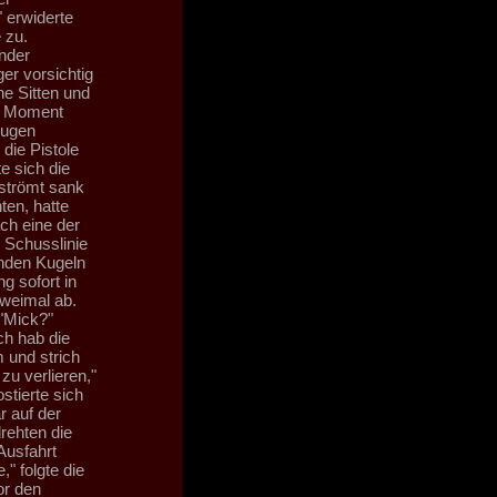
" erwiderte
 zu.
under
er vorsichtig
che Sitten und
en Moment
Augen
die Pistole
e sich die
rströmt sank
ten, hatte
ch eine der
 Schusslinie
enden Kugeln
g sofort in
zweimal ab.
"Mick?"
ch hab die
 und strich
zu verlieren,"
tierte sich
 auf der
rehten die
Ausfahrt
" folgte die
or den