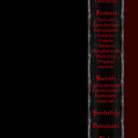
Lexicanum
Top-Liste
Geschichten
Kampagnen
Codizes
Galerie
Taktiken
Kampfberichte
Workshop
Projekte
Awards
Computerspiele
Rezensionen
Brettspiele
Spezial!