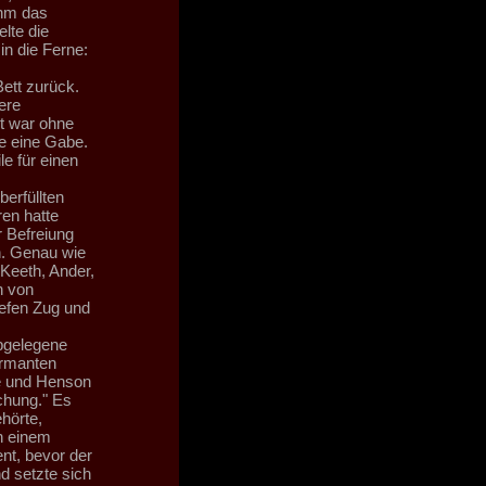
hm das
lte die
in die Ferne:
ett zurück.
ere
ut war ohne
re eine Gabe.
e für einen
erfüllten
ren hatte
 Befreiung
n. Genau wie
Keeth, Ander,
n von
iefen Zug und
abgelegene
ormanten
e und Henson
chung." Es
hörte,
n einem
nt, bevor der
d setzte sich