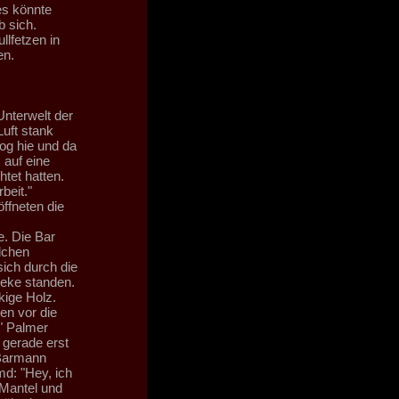
es könnte
b sich.
llfetzen in
en.
nterwelt der
uft stank
zog hie und da
 auf eine
tet hatten.
beit."
ffneten die
e. Die Bar
dchen
sich durch die
heke standen.
kige Holz.
en vor die
" Palmer
 gerade erst
 Barmann
md: "Hey, ich
 Mantel und