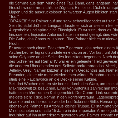
die Stimme aus dem Mund eines Tau. Dann, ganz langsam, na
Gesicht wieder menschliche Züge an. Ein feines Lächeln umspie
Lippen und die ausdruckslosen schwarzen Augen blickten starr 
"Tod."
"DRAKE!!" fuhr Palmer auf und sank schweißgebadet auf sein B
Sein Schädel dröhnte. Langsam fasste er sich an seine linke, le
Augenhöhle und spürte eine Flüssigkeit. Er wusste, dass es Bl
hinzusehen. Inquisitor Antonius hatte ihm einst gesagt, dies wä
Die Gabe, das Chaos zu spüren. Rico Palmer hielt es mittlerweil
Fluch.
Er tastete nach einem Päckchen Zigaretten, das neben einem üb
Aschenbecher lag und zündete eine davon an. Vor fast fünf Jah
seine Odyssee an der Seite des Inquisitors begonnen. Nach der
des Schreines auf Ramar IV war er ein gefeierter Held gewese
die anderen Überlebenden des Selbstmordkommandos. Vreck, 
Jelleby, Grey. Namen blitzten in seinem Gedächtnis auf. Name
Freunden, die er nie mehr wiedersehen würde. Er nahm einen t
stieß eine Rauchwolke an die Decke seiner Kabine.
Seit drei Wochen reisten sie bereits durch den Warp, um eine 
Makropolwelt zu besuchen. Einer von Antonius zahlreichen Inf
hatte einen häretischen Kult gemeldet. Der Comm-Link summt
meldete sich: "Rico, komm in den Konferenzraum. Lagebespre
knackte und es herrschte wieder bedrückende Stille. Henson ge
ebenso wie Palmer, zu Antonius kleiner Truppe. Er stammte vo
Minenplaneten und hatte 15 Jahre in der imperialen Armee gedie
Inquisitor auf ihn aufmerksam geworden war. Palmer stöhnte un