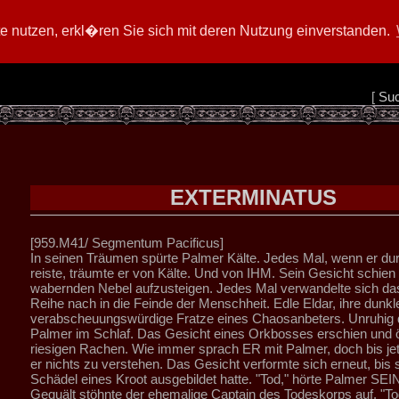
 nutzen, erkl�ren Sie sich mit deren Nutzung einverstanden.
[
Su
EXTERMINATUS
[959.M41/ Segmentum Pacificus]
In seinen Träumen spürte Palmer Kälte. Jedes Mal, wenn er du
reiste, träumte er von Kälte. Und von IHM. Sein Gesicht schie
wabernden Nebel aufzusteigen. Jedes Mal verwandelte sich da
Reihe nach in die Feinde der Menschheit. Edle Eldar, ihre dunkl
verabscheuungswürdige Fratze eines Chaosanbeters. Unruhig d
Palmer im Schlaf. Das Gesicht eines Orkbosses erschien und ö
riesigen Rachen. Wie immer sprach ER mit Palmer, doch bis je
er nichts zu verstehen. Das Gesicht verformte sich erneut, bis 
Schädel eines Kroot ausgebildet hatte. "Tod," hörte Palmer SE
Gequält stöhnte der ehemalige Captain des Todeskorps auf. "Tod,