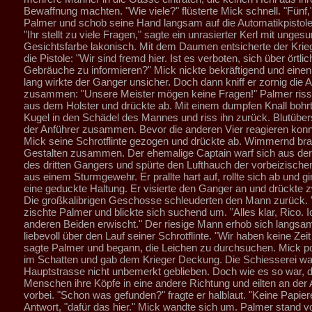
Bewaffnung machten. "Wie viele?" flüsterte Mick schnell. "Fünf,
Palmer und schob seine Hand langsam auf die Automatikpistole
"Ihr stellt zu viele Fragen," sagte ein unrasierter Kerl mit unges
Gesichtsfarbe lakonisch. Mit dem Daumen entsicherte der Krieg
die Pistole: "Wir sind fremd hier. Ist es verboten, sich über örtli
Gebräuche zu informieren?" Mick nickte bekräftigend und ein
lang wirkte der Ganger unsicher. Doch dann kniff er zornig die 
zusammen: "Unsere Meister mögen keine Fragen!" Palmer riss 
aus dem Holster und drückte ab. Mit einem dumpfen Knall bohrt
Kugel in den Schädel des Mannes und riss ihn zurück. Blutübe
der Anführer zusammen. Bevor die anderen Vier reagieren konn
Mick seine Schrotflinte gezogen und drückte ab. Wimmernd bra
Gestalten zusammen. Der ehemalige Captain warf sich aus der
des dritten Gangers und spürte den Lufthauch der vorbeizisch
aus einem Sturmgewehr. Er prallte hart auf, rollte sich ab und gin
eine geduckte Haltung. Er visierte den Ganger an und drückte 
Die großkalibrigen Geschosse schleuderten den Mann zurück. 
zischte Palmer und blickte sich suchend um. "Alles klar, Rico. I
anderen Beiden erwischt." Der riesige Mann erhob sich langsam
liebevoll über den Lauf seiner Schrotflinte. "Wir haben keine Zeit 
sagte Palmer und begann, die Leichen zu durchsuchen. Mick pos
im Schatten und gab dem Krieger Deckung. Die Schiesserei war
Hauptstrasse nicht unbemerkt geblieben. Doch wie es so war, d
Menschen ihre Köpfe in eine andere Richtung und eilten an der 
vorbei. "Schon was gefunden?" fragte er halblaut. "Keine Papiere,
Antwort, "dafür das hier." Mick wandte sich um. Palmer stand v