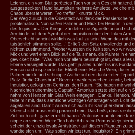
Leichen, ein vom Blut gerötetes Tuch vor sein Gesicht haltend. 
ausgestreckten Hand baumelten mehrere Amulette, welche mit
Chaos übersät waren. "Volltreffer," knurrte Mick.
Der Weg zurück in die Oberstadt war dank der Passierscheine n
problematisch. Nun saßen Palmer und Mick bei Henson in de
des Inquisitors. Der Krieger zündete eine Zigarette an und scho
Armbinde mit dem Symbol der Inquisition über den linken Arm: "
Oberschicht scheint wirklich was faul zu sein. Wenn das mit d
tatsächlich stimmen sollte..." Er ließ den Satz unvollendet und 
nickten zustimmend. "Woher wussten die Kultisten, wo wir ware
Mick und warf einen Blick auf die Talismane, die Palmer in ein
gewickelt hatte. "Was mich vor allem beunruhigt ist, dass alles u
Ebene versiegelt wurde. Das geht ja alles runter bis ins Fundam
Henson und inspizierte das Etikett einer Flasche Wein, die er bes
Palmer nickte und schnippte Asche auf den dunkelroten Teppich
Platz für die Chaosbrut." Bevor er weitersprechen konnte, betrat
Inquisitor, gefolgt von Certinus, den Raum. "Sie haben mir wahr
Nachrichten übermittelt, Captain." Antonius setzte sich auf ein 
nahm von Henson ein Glas Wein entgegen: "Danke, Henson. M
teilte mir mit, dass sämtliche wichtigen Amtsträger vom Licht d
abgefallen sind. Damit würde sich auch ihr Kampf erklären lass
Oberschicht muss völlig paranoid sein. Das heißt, dass sie ihr
Ziel noch nicht ganz erreicht haben." Antonius machte eine ku
nippte an seinem Wein: "Ich habe Arbitrator-Primus Viejo hierhe
scheint der einzig loyale Amtsträger auf diesem Planeten zu se
wandte sich um: "Was sollen wir jetzt tun, Inquisitor?" Ein grim