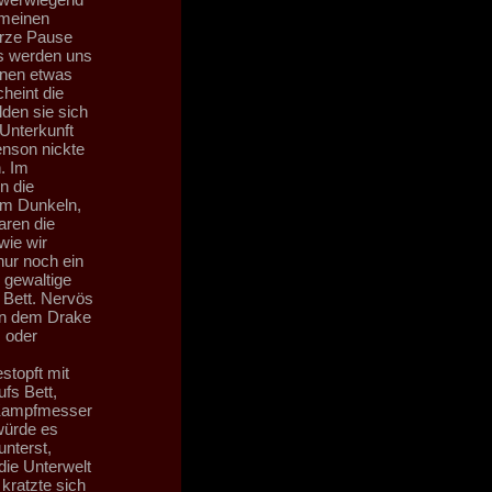
 meinen
urze Pause
us werden uns
enen etwas
heint die
den sie sich
Unterkunft
enson nickte
. Im
n die
im Dunkeln,
aren die
wie wir
nur noch ein
 gewaltige
 Bett. Nervös
 in dem Drake
 oder
stopft mit
ufs Bett,
s Kampfmesser
würde es
nterst,
die Unterwelt
kratzte sich