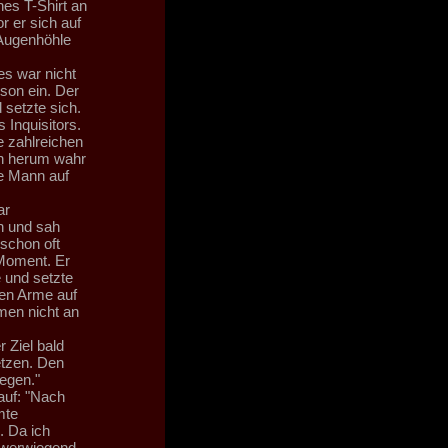
nes T-Shirt an
r er sich auf
 Augenhöhle
es war nicht
nson ein. Der
setzte sich.
 Inquisitors.
e zahlreichen
ch herum wahr
te Mann auf
ar
yn und sah
 schon oft
 Moment. Er
 und setzte
ten Arme auf
men nicht an
 Ziel bald
etzen. Den
egen."
auf: "Nach
mte
. Da ich
hwerwiegend