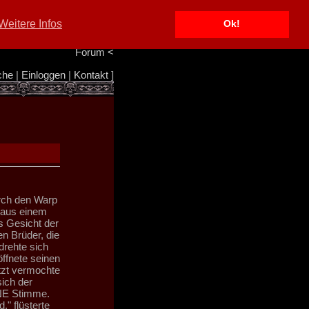
Portal
<
Weitere Infos
Ok!
Info/Impressum
<
Team
<
Forum
<
che
|
Einloggen
|
Kontakt
]
rch den Warp
n aus einem
s Gesicht der
en Brüder, die
rehte sich
ffnete seinen
tzt vermochte
sich der
INE Stimme.
" flüsterte