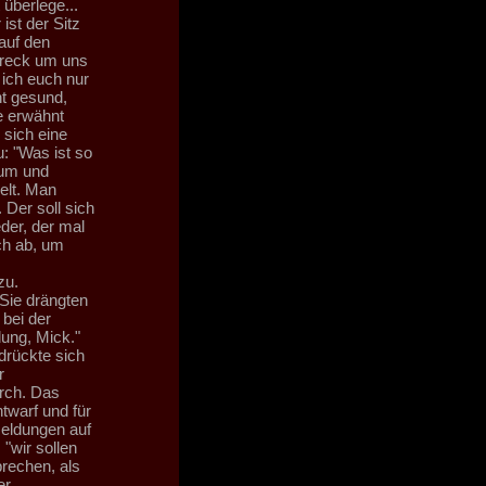
überlege...
st der Sitz
auf den
Dreck um uns
 ich euch nur
ht gesund,
e erwähnt
 sich eine
: "Was ist so
 um und
elt. Man
 Der soll sich
der, der mal
ch ab, um
zu.
 Sie drängten
bei der
dung, Mick."
drückte sich
r
urch. Das
ntwarf und für
eldungen auf
"wir sollen
brechen, als
er