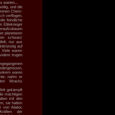
s warten...
eilig, und die
orenen Chem-
ch verflogen.
ie feindliche
 Elitekrieger
deraufzubauen
er planetaren
 ein schwarz
felt, nur aus
inbrünstig auf
. Viele waren
ndere trugen
ngegangenen
iedergerissen,
Bunkern waren
nnte, nahm er
rten Wracks
felt gekämpft
die mächtigen
atten mit den
n, sie hatten
 von Alaitoc
Kräften der