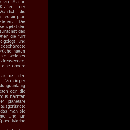
 von Alaitoc
Kräften der
ahrlich, die
vereinigten
stehen. Die
en, jetzt den
 zunächst das
tten die fünf
beigelegt und
geschändete
prüche hatten
chte welches
ckfressenden,
r eine andere
ldar aus, den
Verteidiger
lungsunfähig
neten den die
undus nannten
er planetare
usgerüstete
 das man sie
nte. Und nun
 Space Marine