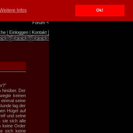
Portal
<
Weitere Infos
Ok!
Info/Impressum
<
Team
<
Forum
<
che
|
Einloggen
|
Kontakt
]
er?"
n hinüber. Der
ewegte keinen
 einmal seine
tunde lag der
hen Hügel auf
reif und seine
sie sich alle
h keine Order
e sich keine