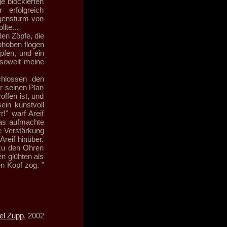
ge blockierten
 erfolgreich
ngensturm von
lte...
en Zöpfe, die
bhoben flogen
pfen, und ein
 soweit meine
chlossen den
ir seinen Plan
offen ist, und
ein kunstvoll
!" warf Areif
ras aufmachte
ne Verstärkung
reif hinüber.
 zu den Ohren
n glühten als
n Kopf zog. "
el Zupp
, 2002