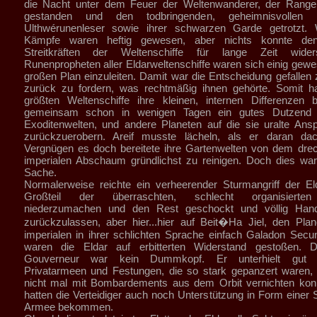
die Nacht unter dem Feuer der Weltenwanderer, der Ranger
gestanden und den todbringenden, geheimnisvollen 
Ulthwérunenleser sowie ihrer schwarzen Garde getrotzt. W
Kämpfe waren heftig gewesen, aber nichts konnte den 
Streitkräften der Weltenschiffe für lange Zeit wider
Runenpropheten aller Eldarweltenschiffe waren sich einig gewes
großen Plan einzuleiten. Damit war die Entscheidung gefallen
zurück zu fordern, was rechtmäßig ihnen gehörte. Somit ha
größten Weltenschiffe ihre kleinen, internen Differenzen 
gemeinsam schon in wenigen Tagen ein gutes Dutzend 
Exoditenwelten, und andere Planeten auf die sie uralte Ans
zurückzuerobern. Areif musste lächeln, als er daran da
Vergnügen es doch bereitete ihre Gartenwelten von dem dre
imperialen Abschaum gründlichst zu reinigen. Doch dies wa
Sache.
Normalerweise reichte ein verheerender Sturmangriff der E
Großteil der überraschten, schlecht organisierten 
niederzumachen und den Rest geschockt und völlig Hand
zurückzulassen, aber hier...hier auf Beit�Ha Jiel, den Pla
imperialen in ihrer schlichten Sprache einfach Galadon Sec
waren die Eldar auf erbitterten Widerstand gestoßen. D
Gouverneur war kein Dummkopf. Er unterhielt gut a
Privatarmeen und Festungen, die so stark gepanzert waren,
nicht mal mit Bombardements aus dem Orbit vernichten kon
hatten die Verteidiger auch noch Unterstützung in Form einer
Armee bekommen.