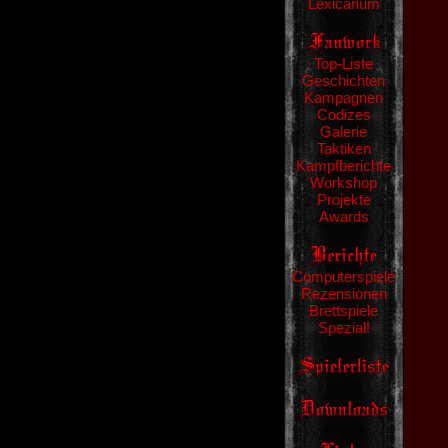
Lexicanum
Top-Liste
Geschichten
Kampagnen
Codizes
Galerie
Taktiken
Kampfberichte
Workshop
Projekte
Awards
Computerspiele
Rezensionen
Brettspiele
Spezial!