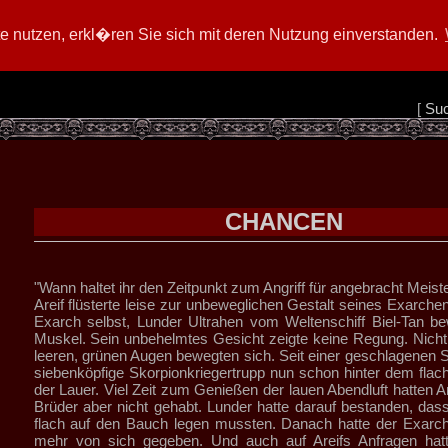
 nutzen, erkl�ren Sie sich mit deren Nutzung einverstanden.
[
Su
CHANCEN
"Wann haltet ihr den Zeitpunkt zum Angriff für angebracht Meist
Areif flüsterte leise zur unbeweglichen Gestalt seines Exarche
Exarch selbst, Lunder Ultrahen vom Weltenschiff Biel-Tan b
Muskel. Sein unbehelmtes Gesicht zeigte keine Regung. Nicht
leeren, grünen Augen bewegten sich. Seit einer geschlagenen S
siebenköpfige Skorpionkriegertrupp nun schon hinter dem flac
der Lauer. Viel Zeit zum Genießen der lauen Abendluft hatten A
Brüder aber nicht gehabt. Lunder hatte darauf bestanden, dass 
flach auf den Bauch legen mussten. Danach hatte der Exarc
mehr von sich gegeben. Und auch auf Areifs Anfragen hatt