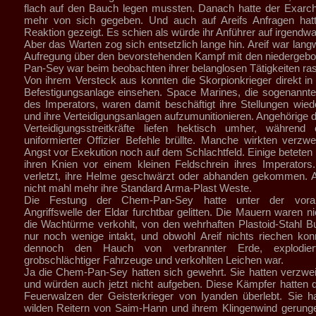
flach auf den Bauch legen mussten. Danach hatte der Exarc
mehr von sich gegeben. Und auch auf Areifs Anfragen hatt
Reaktion gezeigt. Es schien als würde ihr Anführer auf irgendwa
Aber das Warten zog sich entsetzlich lange hin. Areif war langw
Aufregung über den bevorstehenden Kampf mit den niedergeb
Pan-Sey war beim beobachten ihrer belanglosen Tätigkeiten ras
Von ihrem Versteck aus konnten die Skorpionkrieger direkt in d
Befestigungsanlage einsehen. Space Marines, die sogenannten
des Imperators, waren damit beschäftigt ihre Stellungen wie
und ihre Verteidigungsanlagen aufzumunitionieren. Angehörige d
Verteidigungsstreitkräfte liefen hektisch umher, während
uniformierter Offizier Befehle brüllte. Manche wirkten verzwei
Angst vor Exekution noch auf dem Schlachtfeld. Einige beteten 
ihren Knien vor einem kleinen Feldschrein ihres Imperators
verletzt, ihre Helme geschwärzt oder abhanden gekommen. A
nicht mahl mehr ihre Standard Arma-Plast Weste.
Die Festung der Chem-Pan-Sey hatte unter der vora
Angriffswelle der Eldar furchtbar gelitten. Die Mauern waren n
die Wachtürme verkohlt, von den wehrhaften Plastoid-Stahl 
nur noch wenige intakt, und obwohl Areif nichts riechen ko
dennoch den Hauch von verbrannter Erde, explodie
grobschlächtiger Fahrzeuge und verkohlten Leichen war.
Ja die Chem-Pan-Sey hatten sich gewehrt. Sie hatten verzwei
und würden auch jetzt nicht aufgeben. Diese Kämpfer hatten 
Feuerwalzen der Geisterkrieger von Iyanden überlebt. Sie h
wilden Reitern von Saim-Hann und ihrem Klingenwind gerunge