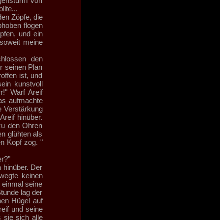
ngensturm von
lte...
en Zöpfe, die
bhoben flogen
pfen, und ein
 soweit meine
chlossen den
ir seinen Plan
offen ist, und
ein kunstvoll
!" Warf Areif
ras aufmachte
ne Verstärkung
reif hinüber.
 zu den Ohren
n glühten als
n Kopf zog. "
er?"
n hinüber. Der
ewegte keinen
 einmal seine
tunde lag der
hen Hügel auf
reif und seine
sie sich alle