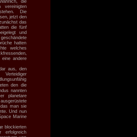
ahrlich, die
vereinigten
stehen. Die
en, jetzt den
 zunächst das
tten die fünf
beigelegt und
geschändete
prüche hatten
chte welches
ckfressenden,
r eine andere
ldar aus, den
Verteidiger
lungsunfähig
neten den die
undus nannten
er planetare
usgerüstete
 das man sie
nte. Und nun
 Space Marine
ge blockierten
 erfolgreich