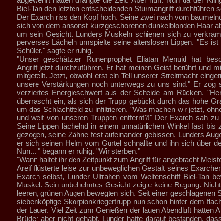
abgewehrt hatten drängte die Zeit. Aber nun. Nun da der Kli
Biel-Tan den letzten entscheidenden Sturmangriff durchführen sol
Der Exarch riss den Kopf hoch. Seine zwei nach vorn baumelnd
sich von dem ansonst kurzgeschorenen dunkelblonden Haar a
um sein Gesicht. Lunders Muskeln schienen sich zu verkram
perverses Lächeln umspielte seine alterslosen Lippen. "Es ist
Schüler," sagte er ruhig.
"Unser geschätzter Runenprophet Eliatan Menuid hat bes
Angriff jetzt durchzuführen. Er hat meinen Geist berührt und m
mitgeteilt. Jetzt, obwohl erst ein Teil unserer Streitmacht eingetr
unsere Verstärkungen noch unterwegs zu uns sind." Er zog s
verziertes Energieschwert aus der Scheide am Rücken. "Herr
überrascht ein, als sich der Trupp gebückt durch das hohe G
um das Schlachtfeld zu infiltrieren. "Was machen wir jetzt, oh
und weit von unseren Truppen entfernt?!" Der Exarch sah zu A
Seine Lippen lächelnd in einem unnatürlichen Winkel fast bis
gezogen, seine Zähne fest aufeinander gebissen. Lunders Auge
er sich seinen Helm vom Gürtel schnallte und ihn sich über de
Nun...," begann er ruhig. "Wir sterben."
"Wann haltet ihr den Zeitpunkt zum Angriff für angebracht Meist
Areif flüsterte leise zur unbeweglichen Gestalt seines Exarche
Exarch selbst, Lunder Ultrahen vom Weltenschiff Biel-Tan b
Muskel. Sein unbehelmtes Gesicht zeigte keine Regung. Nicht
leeren, grünen Augen bewegten sich. Seit einer geschlagenen S
siebenköpfige Skorpionkriegertrupp nun schon hinter dem flac
der Lauer. Viel Zeit zum Genießen der lauen Abendluft hatten A
Brüder aber nicht gehabt. Lunder hatte darauf bestanden, dass 