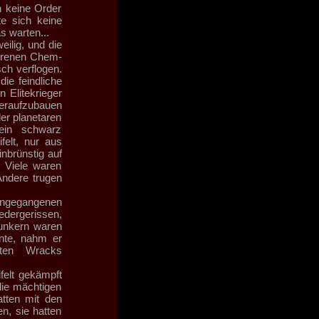
h keine Order
e sich keine
s warten...
eilig, und die
orenen Chem-
ch verflogen.
ie feindliche
 Elitekrieger
deraufzubauen
er planetaren
 ein schwarz
felt, nur aus
inbrünstig auf
. Viele waren
ndere trugen
ngegangenen
iedergerissen,
Bunkern waren
nnte, nahm er
rten Wracks
felt gekämpft
die mächtigen
atten mit den
n, sie hatten