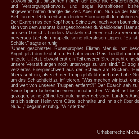
Obwohl die gut platzierten Flotten der Eldar alle Sektoreingän
und Versorgungskonvois, und sogar Kampfflotten bisher
abgewehrt hatten drängte die Zeit. Aber nun. Nun da der Kli
Biel-Tan den letzten entscheidenden Sturmangriff durchführen sol
Der Exarch riss den Kopf hoch. Seine zwei nach vorn baumelnd
sich von dem ansonst kurzgeschorenen dunkelblonden Haar a
um sein Gesicht. Lunders Muskeln schienen sich zu verkram
perverses Lächeln umspielte seine alterslosen Lippen. "Es ist
Schüler," sagte er ruhig.
"Unser geschätzter Runenprophet Eliatan Menuid hat bes
Angriff jetzt durchzuführen. Er hat meinen Geist berührt und m
mitgeteilt. Jetzt, obwohl erst ein Teil unserer Streitmacht eingetr
unsere Verstärkungen noch unterwegs zu uns sind." Er zog s
verziertes Energieschwert aus der Scheide am Rücken. "Herr
überrascht ein, als sich der Trupp gebückt durch das hohe G
um das Schlachtfeld zu infiltrieren. "Was machen wir jetzt, oh
und weit von unseren Truppen entfernt?!" Der Exarch sah zu A
Seine Lippen lächelnd in einem unnatürlichen Winkel fast bis
gezogen, seine Zähne fest aufeinander gebissen. Lunders Auge
er sich seinen Helm vom Gürtel schnallte und ihn sich über de
Nun...," begann er ruhig. "Wir sterben."
Urheberrecht:
Micha