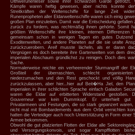
Ulthwérunenleser sowie ihrer schwarzen Garde getrotzt. W
Kämpfe waren heftig gewesen, aber nichts konnte den 
Streitkräften der Weltenschiffe für lange Zeit wider
Runenpropheten aller Eldarweltenschiffe waren sich einig gewes
großen Plan einzuleiten. Damit war die Entscheidung gefallen
zurück zu fordern, was rechtmäßig ihnen gehörte. Somit ha
größten Weltenschiffe ihre kleinen, internen Differenzen 
gemeinsam schon in wenigen Tagen ein gutes Dutzend 
Exoditenwelten, und andere Planeten auf die sie uralte Ans
zurückzuerobern. Areif musste lächeln, als er daran da
Vergnügen es doch bereitete ihre Gartenwelten von dem dre
imperialen Abschaum gründlichst zu reinigen. Doch dies wa
Sache.
Normalerweise reichte ein verheerender Sturmangriff der E
Großteil der überraschten, schlecht organisierten 
niederzumachen und den Rest geschockt und völlig Hand
zurückzulassen, aber hier...hier auf Beit�Ha Jiel, den Pla
imperialen in ihrer schlichten Sprache einfach Galadon Sec
waren die Eldar auf erbitterten Widerstand gestoßen. D
Gouverneur war kein Dummkopf. Er unterhielt gut a
Privatarmeen und Festungen, die so stark gepanzert waren,
nicht mal mit Bombardements aus dem Orbit vernichten kon
hatten die Verteidiger auch noch Unterstützung in Form einer
Armee bekommen.
Obwohl die gut platzierten Flotten der Eldar alle Sektoreingän
und Versorgungskonvois, und sogar Kampfflotten bisher