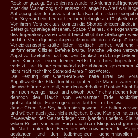
Reaktion gezeigt. Es schien als würde ihr Anführer auf irgendwa
Aber das Warten zog sich entsetzlich lange hin. Areif war langw
Aufregung über den bevorstehenden Kampf mit den niedergeb
Pan-Sey war beim beobachten ihrer belanglosen Tätigkeiten ras
Von ihrem Versteck aus konnten die Skorpionkrieger direkt in d
Befestigungsanlage einsehen. Space Marines, die sogenannten
des Imperators, waren damit beschäftigt ihre Stellungen wie
und ihre Verteidigungsanlagen aufzumunitionieren. Angehörige d
Verteidigungsstreitkräfte liefen hektisch umher, während
uniformierter Offizier Befehle brüllte. Manche wirkten verzwei
Angst vor Exekution noch auf dem Schlachtfeld. Einige beteten 
ihren Knien vor einem kleinen Feldschrein ihres Imperators
verletzt, ihre Helme geschwärzt oder abhanden gekommen. A
nicht mahl mehr ihre Standard Arma-Plast Weste.
Die Festung der Chem-Pan-Sey hatte unter der vora
Angriffswelle der Eldar furchtbar gelitten. Die Mauern waren n
die Wachtürme verkohlt, von den wehrhaften Plastoid-Stahl 
nur noch wenige intakt, und obwohl Areif nichts riechen ko
dennoch den Hauch von verbrannter Erde, explodie
grobschlächtiger Fahrzeuge und verkohlten Leichen war.
Ja die Chem-Pan-Sey hatten sich gewehrt. Sie hatten verzwei
und würden auch jetzt nicht aufgeben. Diese Kämpfer hatten 
Feuerwalzen der Geisterkrieger von Iyanden überlebt. Sie h
wilden Reitern von Saim-Hann und ihrem Klingenwind gerunge
die Nacht unter dem Feuer der Weltenwanderer, der Ranger
gestanden und den todbringenden, geheimnisvollen 