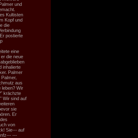
 Palmer und
emacht.
es Kultisten
om Kopf und
e die
Verbindung
Er postierte
pp
itete eine
 er die neue
e abgeblieben
inhalierte
nker. Palmer
t Palmer,
Schmutz aus
 leben? Wir
" krächzte
 Wir sind auf
weiteren
bevor sie
hören. Er
 des
auch von
k! Sie--- auf
fz--- ---