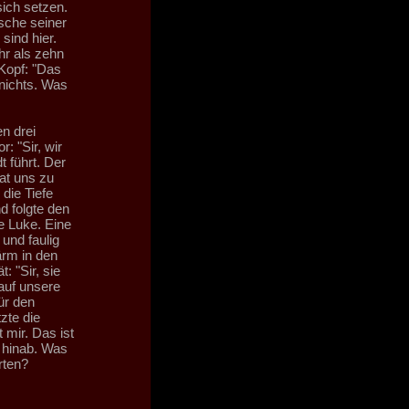
sich setzen.
Asche seiner
sind hier.
hr als zehn
Kopf: "Das
 nichts. Was
n drei
: "Sir, wir
 führt. Der
at uns zu
die Tiefe
d folgte den
e Luke. Eine
 und faulig
ärm in den
 "Sir, sie
auf unsere
ür den
zte die
 mir. Das ist
t hinab. Was
rten?