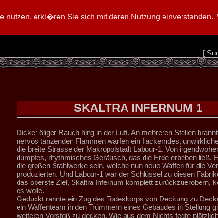
 nutzen, erkl�ren Sie sich mit deren Nutzung einverstanden.
[
Su
SKALTRA INFERNUM 1
Dicker öliger Rauch hing in der Luft. An mehreren Stellen brannt
nervös tanzenden Flammen warfen ein flackerndes, unwirkliches
die breite Strasse der Makropolstadt Labour-1. Von irgendwohe
dumpfes, rhythmisches Geräusch, das die Erde erbeben ließ. 
die großen Stahlwerke sein, welche nun neue Waffen für die Ver
produzierten. Und Labour-1 war der Schlüssel zu diesen Fabrik
das oberste Ziel, Skaltra Infernum komplett zurückzuerobern, 
es wolle.
Geduckt rannte ein Zug des Todeskorps von Deckung zu Deck
ein Waffenteam in den Trümmern eines Gebäudes in Stellung g
weiteren Vorstoß zu decken. Wie aus dem Nichts fegte plötzlich