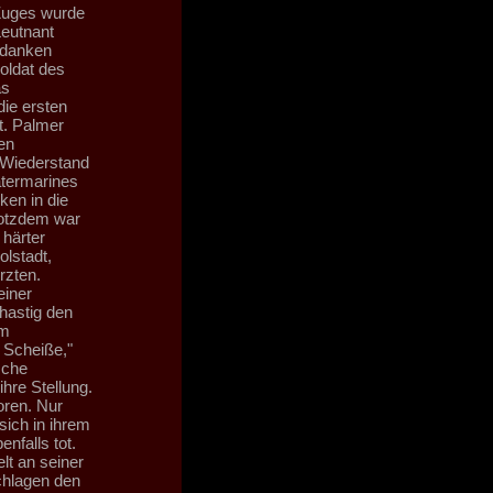
 Zuges wurde
Leutnant
edanken
oldat des
as
die ersten
t. Palmer
en
 Wiederstand
ätermarines
ken in die
rotzdem war
 härter
olstadt,
rzten.
einer
hastig den
hm
 Scheiße,"
sche
ihre Stellung.
oren. Nur
sich in ihrem
nfalls tot.
lt an seiner
chlagen den