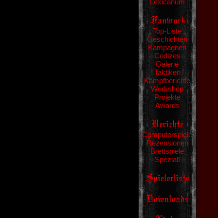
Lexicanum
Top-Liste
Geschichten
Kampagnen
Codizes
Galerie
Taktiken
Kampfberichte
Workshop
Projekte
Awards
Computerspiele
Rezensionen
Brettspiele
Spezial!