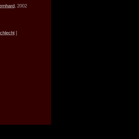
ernhard
, 2002
chlecht
]