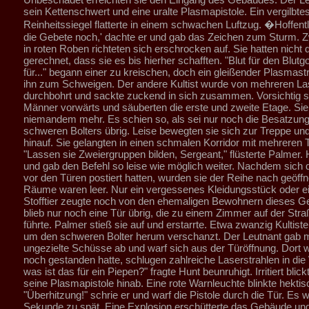
sein Kettenschwert und eine uralte Plasmapistole. Ein vergilbte
Reinheitssiegel flatterte in einem schwachen Luftzug. �Hoffentl
die Gebete noch,' dachte er und gab das Zeichen zum Sturm. Zw
in roten Roben richteten sich erschrocken auf. Sie hatten nicht 
gerechnet, dass sie es bis hierher schafften. "Blut für den Blutg
für..." begann einer zu kreischen, doch ein gleißender Plasmast
ihn zum Schweigen. Der andere Kultist wurde von mehreren La
durchbohrt und sackte zuckend in sich zusammen. Vorsichtig s
Männer vorwärts und säuberten die erste und zweite Etage. Si
niemandem mehr. Es schien so, als sei nur noch die Besatzun
schweren Bolters übrig. Leise bewegten sie sich zur Treppe und
hinauf. Sie gelangten in einen schmalen Korridor mit mehreren 
"Lassen sie Zweiergruppen bilden, Sergeant," flüsterte Palmer. 
und gab den Befehl so leise wie möglich weiter. Nachdem sich 
vor den Türen postiert hatten, wurden sie der Reihe nach geöffn
Räume waren leer. Nur ein vergessenes Kleidungsstück oder ei
Stofftier zeugte noch von den ehemaligen Bewohnern dieses 
blieb nur noch eine Tür übrig, die zu einem Zimmer auf der Stra
führte. Palmer stieß sie auf und erstarrte. Etwa zwanzig Kultiste
um den schweren Bolter herum verschanzt. Der Leutnant gab 
ungezielte Schüsse ab und warf sich aus der Türöffnung. Dort 
noch gestanden hatte, schlugen zahlreiche Laserstrahlen in die 
was ist das für ein Piepen?" fragte Hunt beunruhigt. Irritiert blic
seine Plasmapistole hinab. Eine rote Warnleuchte blinkte hektis
"Überhitzung!" schrie er und warf die Pistole durch die Tür. Es 
Sekunde zu spät. Eine Explosion erschütterte das Gebäude un