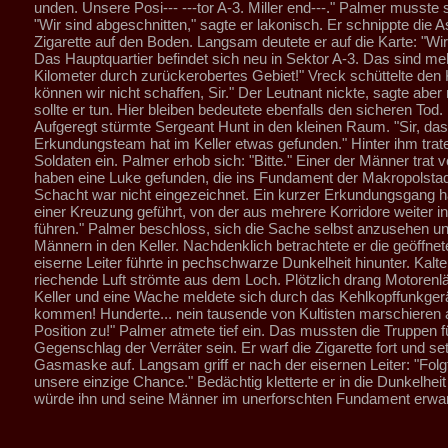
unden. Unsere Posi--- ---tor A-3. Miller end---." Palmer musste 
"Wir sind abgeschnitten," sagte er lakonisch. Er schnippte die 
Zigarette auf den Boden. Langsam deutete er auf die Karte: "Wir 
Das Hauptquartier befindet sich neu in Sektor A-3. Das sind me
Kilometer durch zurückerobertes Gebiet!" Vreck schüttelte den 
können wir nicht schaffen, Sir." Der Leutnant nickte, sagte aber
sollte er tun. Hier bleiben bedeutete ebenfalls den sicheren Tod.
Aufgeregt stürmte Sergeant Hunt in den kleinen Raum. "Sir, das
Erkundungsteam hat im Keller etwas gefunden." Hinter ihm trate
Soldaten ein. Palmer erhob sich: "Bitte." Einer der Männer trat vor
haben eine Luke gefunden, die ins Fundament der Makropolstadt
Schacht war nicht eingezeichnet. Ein kurzer Erkundungsgang h
einer Kreuzung geführt, von der aus mehrere Korridore weiter in 
führen." Palmer beschloss, sich die Sache selbst anzusehen un
Männern in den Keller. Nachdenklich betrachtete er die geöffnet
eiserne Leiter führte in pechschwarze Dunkelheit hinunter. Kalte
riechende Luft strömte aus dem Loch. Plötzlich drang Motorenl
Keller und eine Wache meldete sich durch das Kehlkopffunkgerät:
kommen! Hunderte... nein tausende von Kultisten marschieren 
Position zu!" Palmer atmete tief ein. Das mussten die Truppen f
Gegenschlag der Verräter sein. Er warf die Zigarette fort und set
Gasmaske auf. Langsam griff er nach der eisernen Leiter: "Folgt
unsere einzige Chance." Bedächtig kletterte er in die Dunkelhei
würde ihn und seine Männer im unerforschten Fundament erwa