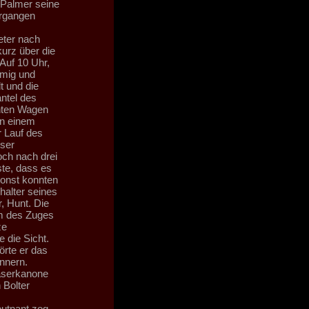
 Palmer seine
ergangen
eter nach
kurz über die
 Auf 10 Uhr,
mmig und
t und die
ntel des
nnten Wagen
in einem
 Lauf des
sser
och nach drei
te, dass es
sonst konnten
halter seines
, Hunt. Die
am des Zuges
ze
 die Sicht.
örte er das
nnern.
Laserkanone
 Bolter
utnant zog