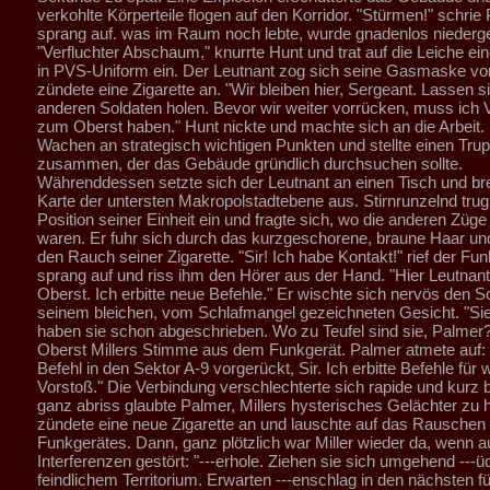
verkohlte Körperteile flogen auf den Korridor. "Stürmen!" schrie
sprang auf. was im Raum noch lebte, wurde gnadenlos niederg
"Verfluchter Abschaum," knurrte Hunt und trat auf die Leiche ein
in PVS-Uniform ein. Der Leutnant zog sich seine Gasmaske v
zündete eine Zigarette an. "Wir bleiben hier, Sergeant. Lassen si
anderen Soldaten holen. Bevor wir weiter vorrücken, muss ich 
zum Oberst haben." Hunt nickte und machte sich an die Arbeit. 
Wachen an strategisch wichtigen Punkten und stellte einen Tru
zusammen, der das Gebäude gründlich durchsuchen sollte.
Währenddessen setzte sich der Leutnant an einen Tisch und bre
Karte der untersten Makropolstadtebene aus. Stirnrunzelnd trug
Position seiner Einheit ein und fragte sich, wo die anderen Züg
waren. Er fuhr sich durch das kurzgeschorene, braune Haar und 
den Rauch seiner Zigarette. "Sir! Ich habe Kontakt!" rief der Fu
sprang auf und riss ihm den Hörer aus der Hand. "Hier Leutnan
Oberst. Ich erbitte neue Befehle." Er wischte sich nervös den 
seinem bleichen, vom Schlafmangel gezeichneten Gesicht. "Sie
haben sie schon abgeschrieben. Wo zu Teufel sind sie, Palmer?
Oberst Millers Stimme aus dem Funkgerät. Palmer atmete auf: "
Befehl in den Sektor A-9 vorgerückt, Sir. Ich erbitte Befehle für 
Vorstoß." Die Verbindung verschlechterte sich rapide und kurz 
ganz abriss glaubte Palmer, Millers hysterisches Gelächter zu 
zündete eine neue Zigarette an und lauschte auf das Rauschen
Funkgerätes. Dann, ganz plötzlich war Miller wieder da, wenn 
Interferenzen gestört: "---erhole. Ziehen sie sich umgehend ---üc
feindlichem Territorium. Erwarten ---enschlag in den nächsten fün