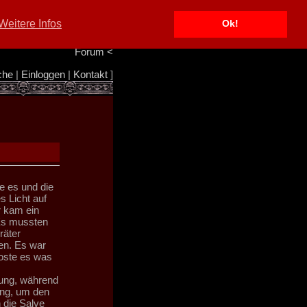
Portal
<
Weitere Infos
Ok!
Info/Impressum
<
Team
<
Forum
<
che
|
Einloggen
|
Kontakt
]
e es und die
 Licht auf
r kam ein
Es mussten
räter
en. Es war
koste es was
ung, während
ing, um den
 die Salve