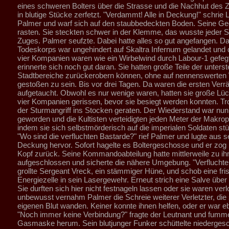
eines schweren Bolters über die Strasse und die Nachhut des
in blutige Stücke zerfetzt. "Verdammt! Alle in Deckung!" schrie 
Palmer und warf sich auf den staubbedeckten Boden. Seine G
rasten. Sie steckten schwer in der Klemme, das wusste jeder S
Zuges. Palmer seufzte. Dabei hatte alles so gut angefangen. D
Todeskorps war ungehindert auf Skaltra Infernum gelandet und 
vier Kompanien waren wie ein Wirbelwind durch Labour-1 gefeg
erinnerte sich noch gut daran. Sie hatten große Teile der unterst
Stadtbereiche zurückerobern können, ohne auf nennenswerten
gestoßen zu sein. Bis vor drei Tagen. Da waren die ersten Verr
aufgetaucht. Obwohl es nur wenige waren, hatten sie große Lüc
vier Kompanien gerissen, bevor sie besiegt werden konnten. T
der Sturmangriff ins Stocken geraten. Der Wiederstand war nun
geworden und die Kultisten verteidigten jeden Meter der Makrop
indem sie sich selbstmörderisch auf die imperialen Soldaten stü
"Wo sind die verfluchten Bastarde?" rief Palmer und lugte aus s
Deckung hervor. Sofort hagelte es Boltergeschosse und er zog 
Kopf zurück. Seine Kommandoabteilung hatte mittlerweile zu i
aufgeschlossen und sicherte die nähere Umgebung. "Verfluchte
grollte Sergeant Vreck, ein stämmiger Hüne, und schob eine fri
Energiezelle in sein Lasergewehr. Erneut strich eine Salve über 
Sie durften sich hier nicht festnageln lassen oder sie waren verl
unbewusst vernahm Palmer die Schreie weiterer Verletzter, die 
eigenen Blut wanden. Keiner konnte ihnen helfen, oder er war ebe
"Noch immer keine Verbindung?" fragte der Leutnant und fumme
Gasmaske herum. Sein blutjunger Funker schüttelte niederges