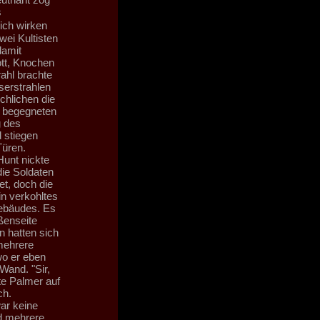
s
ich wirken
ei Kultisten
damit
ott, Knochen
rahl brachte
serstrahlen
chlichen die
e begegneten
g des
 stiegen
Türen.
Hunt nickte
die Soldaten
et, doch die
n verkohltes
Gebäudes. Es
ßenseite
n hatten sich
mehrere
wo er eben
Wand. "Sir,
kte Palmer auf
ch.
war keine
d mehrere