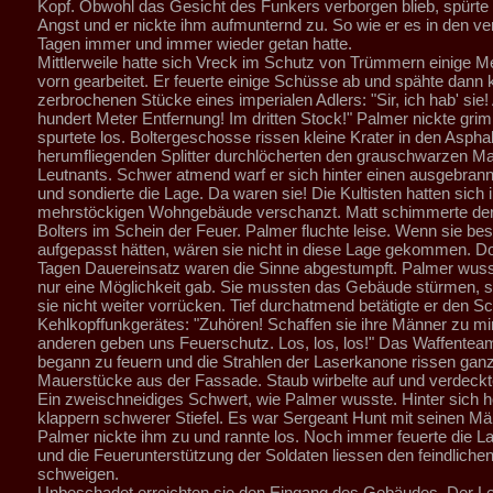
Kopf. Obwohl das Gesicht des Funkers verborgen blieb, spürte
Angst und er nickte ihm aufmunternd zu. So wie er es in den v
Tagen immer und immer wieder getan hatte.
Mittlerweile hatte sich Vreck im Schutz von Trümmern einige M
vorn gearbeitet. Er feuerte einige Schüsse ab und spähte dann 
zerbrochenen Stücke eines imperialen Adlers: "Sir, ich hab' sie!
hundert Meter Entfernung! Im dritten Stock!" Palmer nickte gri
spurtete los. Boltergeschosse rissen kleine Krater in den Asphal
herumfliegenden Splitter durchlöcherten den grauschwarzen Ma
Leutnants. Schwer atmend warf er sich hinter einen ausgebra
und sondierte die Lage. Da waren sie! Die Kultisten hatten sich 
mehrstöckigen Wohngebäude verschanzt. Matt schimmerte der
Bolters im Schein der Feuer. Palmer fluchte leise. Wenn sie be
aufgepasst hätten, wären sie nicht in diese Lage gekommen. D
Tagen Dauereinsatz waren die Sinne abgestumpft. Palmer wuss
nur eine Möglichkeit gab. Sie mussten das Gebäude stürmen, 
sie nicht weiter vorrücken. Tief durchatmend betätigte er den Sc
Kehlkopffunkgerätes: "Zuhören! Schaffen sie ihre Männer zu mir
anderen geben uns Feuerschutz. Los, los, los!" Das Waffente
begann zu feuern und die Strahlen der Laserkanone rissen gan
Mauerstücke aus der Fassade. Staub wirbelte auf und verdeckte
Ein zweischneidiges Schwert, wie Palmer wusste. Hinter sich h
klappern schwerer Stiefel. Es war Sergeant Hunt mit seinen Mä
Palmer nickte ihm zu und rannte los. Noch immer feuerte die 
und die Feuerunterstützung der Soldaten liessen den feindlichen
schweigen.
Unbeschadet erreichten sie den Eingang des Gebäudes. Der Le