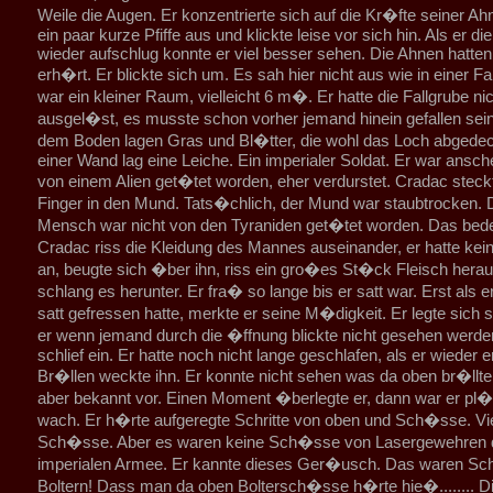
Weile die Augen. Er konzentrierte sich auf die Kr�fte seiner Ah
ein paar kurze Pfiffe aus und klickte leise vor sich hin. Als er d
wieder aufschlug konnte er viel besser sehen. Die Ahnen hatten
erh�rt. Er blickte sich um. Es sah hier nicht aus wie in einer Fa
war ein kleiner Raum, vielleicht 6 m�. Er hatte die Fallgrube nic
ausgel�st, es musste schon vorher jemand hinein gefallen sein
dem Boden lagen Gras und Bl�tter, die wohl das Loch abgedeck
einer Wand lag eine Leiche. Ein imperialer Soldat. Er war ansch
von einem Alien get�tet worden, eher verdurstet. Cradac steck
Finger in den Mund. Tats�chlich, der Mund war staubtrocken. 
Mensch war nicht von den Tyraniden get�tet worden. Das bedeu
Cradac riss die Kleidung des Mannes auseinander, er hatte ke
an, beugte sich �ber ihn, riss ein gro�es St�ck Fleisch hera
schlang es herunter. Er fra� so lange bis er satt war. Erst als er
satt gefressen hatte, merkte er seine M�digkeit. Er legte sich s
er wenn jemand durch die �ffnung blickte nicht gesehen werde
schlief ein. Er hatte noch nicht lange geschlafen, als er wieder 
Br�llen weckte ihn. Er konnte nicht sehen was da oben br�llt
aber bekannt vor. Einen Moment �berlegte er, dann war er pl�tz
wach. Er h�rte aufgeregte Schritte von oben und Sch�sse. Vi
Sch�sse. Aber es waren keine Sch�sse von Lasergewehren 
imperialen Armee. Er kannte dieses Ger�usch. Das waren S
Boltern! Dass man da oben Boltersch�sse h�rte hie�........ D