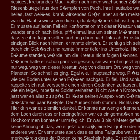
riesiges, kreisrundes Maul, voller nach innen wachsender Z�hn
Riesenblutegel aus den S�mpfen von Pech. Ihre Hautfarbe war
helles, fast wei�es, krank wirkendes Gr�n, aber an den meist
war die Haut sowieso von dicken, dunkelgr�nen Chitinschuppe
Er musste auf jeden Fall ein Konfrontation mit dieser Kreatur v
wandte er sich nach links, pfiff einmal laut um seinen M�nnern 
dass sie ihm folgen sollten und bog dann nach links ab. Er riski
einzigen Blick nach hinten, er rannte einfach. Er schlug sich s
durch ein Geb�sch und rannte immer tiefer ins Unterholz. Hier
B�ume standen, w�rde ihm die Kreatur nicht folgen k�nnen. 
M�nner hatte er schon ganz vergessen, sie waren ihm jetzt egal
nur weg, weg von dieser Kreatur, weg von diesem Ort, weg vo
Planeten! So schnell es ging. Egal wie. Hauptsache weg. Pl�tzl
wie der Boden unter seinen F��en nachgab. Er fiel. Und schlug
rappelte sich auf, versuchte einen klaren Gedanken zu fassen. E
wie ein feiger, imperialer Soldat verhalten. Nicht wie ein Krootwe
jetzt war eh alles zu sp�t. Er l�ste seinen Auspex vom G�rte
dr�ckte ein paar Kn�pfe. Der Auspex blieb stumm. Nichts r�h
Hier drin war es ziemlich dunkel. Er konnte nur wenig erkennen.
dem Loch durch das er hereingefallen war es einigerma�en hel
Hochkommen konnte er unm�glich. Er war 3 bis 4 Meter gefalle
keine Ahnung ob das, wo er jetzt drinsa�, eine Fallgrube oder 
anderes war. Er vermutete aber, dass es eine Fallgrube war. Nu
merkw�rdig dass der Boden keine Stacheln hatte. Er schloss 