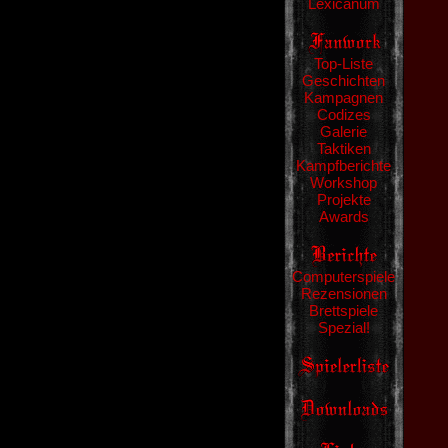
Lexicanum
Top-Liste
Geschichten
Kampagnen
Codizes
Galerie
Taktiken
Kampfberichte
Workshop
Projekte
Awards
Computerspiele
Rezensionen
Brettspiele
Spezial!