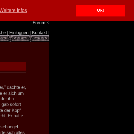
Portal
<
Weitere Infos
Ok!
Info/Impressum
<
Team
<
Forum
<
che
|
Einloggen
|
Kontakt
]
," dachte er,
te er sich um
der ihn
gab sofort
e der Kopf
ht. Er hatte
Dschungel.
e sich alles