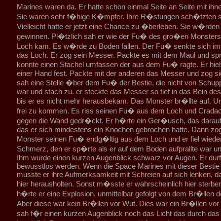
Marines waren da. Er hatte schon einmal Seite an Seite mit ih
Sie waren sehr f�hige K�mpfer. Ihre R�stungen sch�tzten si
Vielleicht hatte er jetzt eine Chance zu �berleben. Sie w�rde
gewinnen. Pl�tzlich sah er wie der Fu� des gro�en Monsters
Loch kam. Es w�rde zu Boden fallen. Der Fu� senkte sich imme
das Loch. Er zog sein Messer. Packte es mit dem Maul und spr
konnte einen Stachel umfassen der aus dem Fu� ragte. Er hielt
einer Hand fest. Packte mit der anderen das Messer und zog si
sah eine Stelle �ber dem Fu� der Bestie, die nicht von Schup
war und stach zu. er steckte das Messer so tief in das Bein de
bis er es nicht mehr herausbekam. Das Monster br�llte auf. U
frei zu kommen. Es riss seinen Fu� aus dem Loch und Crada
gegen die Wand gedr�ckt. Er h�rte ein Ger�usch, das darauf 
das er sich mindestens ein Knochen gebrochen hatte. Dann zo
Monster seinen Fu� endg�ltig aus dem Loch und er fiel wieder
Schmerz, den er sp�rte als er auf dem Boden aufprallte war un
Ihm wurde einen kurzen Augenblick schwarz vor Augen. Er durfte
bewusstlos werden. Wenn die Space Marines mit dieser Bestie f
musste er ihre Aufmerksamkeit mit Schreien auf sich lenken, da
hier herausholten. Sonst m�sste er wahrscheinlich hier sterben
h�rte er eine Explosion, unmittelbar gefolgt von dem Br�llen 
Aber diese war kein Br�llen vor Wut. Dies war ein Br�llen vo
sah f�r einen kurzen Augenblick noch das Licht das durch das