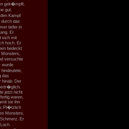
nen gek�mpft.
e gut.
n den Kampf
 durch das
r tiefer in
ang. Er
 sich mit
ch hoch. Er
pen bedeckt
s Monsters,
nd versuchte
c wurde
hindeutete,
g das
 hinab. Der
ertr�glich.
 jetzt nicht
ertig waren,
mit sie ihn
. Pl�tzlich
des Monsters.
r Schmerz. Er
 Loch