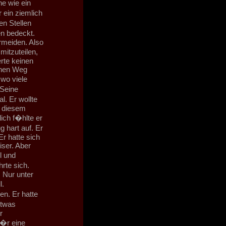
e wie ein
 ein ziemlich
en Stellen
n bedeckt.
ermeiden. Also
mitzuteilen,
erte keinen
einen Weg
 wo viele
Seine
. Er wollte
n diesem
ich f�hlte er
 hart auf. Er
r hatte sich
iser. Aber
l und
rte sich.
 Nur unter
l.
n. Er hatte
etwas
r
f�r eine