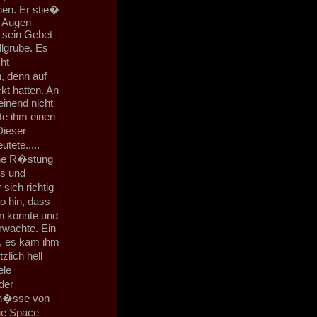
nen. Er stie�
ie Augen
 sein Gebet
llgrube. Es
ht
, denn auf
t hatten. An
einend nicht
te ihm einen
Dieser
tete.....
ine R�stung
us und
 sich richtig
o hin, dass
n konnte und
erwachte. Ein
e, es kam ihm
lich hell
ele
der
ch�sse von
ie Space