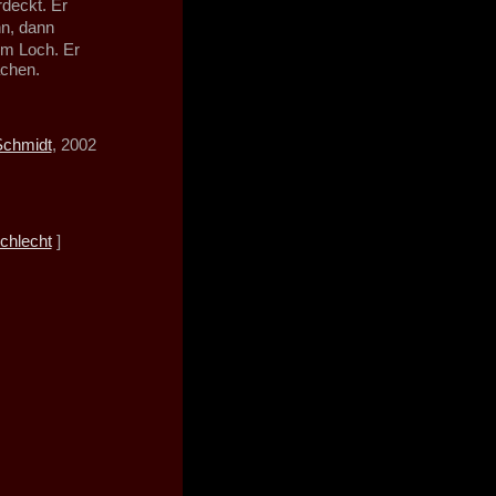
deckt. Er
nn, dann
em Loch. Er
achen.
Schmidt
, 2002
chlecht
]