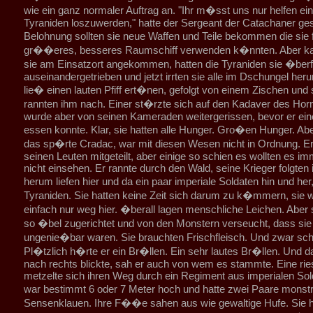
wie ein ganz normaler Auftrag an. "Ihr m�sst uns nur helfen ein
Tyraniden loszuwerden," hatte der Sergeant der Catachaner ges
Belohnung sollten sie neue Waffen und Teile bekommen die sie 
gr��eres, besseres Raumschiff verwenden k�nnten. Aber k
sie am Einsatzort angekommen, hatten die Tyraniden sie �berfa
auseinandergetrieben und jetzt irrten sie alle im Dschungel he
lie� einen lauten Pfiff ert�nen, gefolgt von einem Zischen und 
rannten ihm nach. Einer st�rzte sich auf den Kadaver des Hor
wurde aber von seinen Kameraden weitergerissen, bevor er ei
essen konnte. Klar, sie hatten alle Hunger. Gro�en Hunger. Ab
das sp�rte Cradac, war mit diesen Wesen nicht in Ordnung. Er
seinen Leuten mitgeteilt, aber einige so schien es wollten es i
nicht einsehen. Er rannte durch den Wald, seine Krieger folgten
herum liefen hier und da ein paar imperiale Soldaten hin und her
Tyraniden. Sie hatten keine Zeit sich darum zu k�mmern, sie w
einfach nur weg hier. �berall lagen menschliche Leichen. Aber s
so �bel zugerichtet und von den Monstern verseucht, dass sie
ungenie�bar waren. Sie brauchten Frischfleisch. Und zwar schn
Pl�tzlich h�rte er ein Br�llen. Ein sehr lautes Br�llen. Und da
nach rechts blickte, sah er auch von wem es stammte. Eine ries
metzelte sich ihren Weg durch ein Regiment aus imperialen Sol
war bestimmt 6 oder 7 Meter hoch und hatte zwei Paare mons
Sensenklauen. Ihre F��e sahen aus wie gewaltige Hufe. Sie h