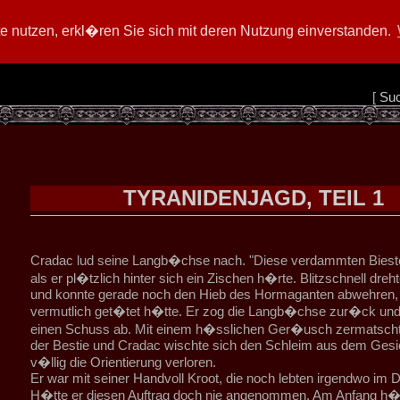
 nutzen, erkl�ren Sie sich mit deren Nutzung einverstanden.
[
Su
TYRANIDENJAGD, TEIL 1
Cradac lud seine Langb�chse nach. "Diese verdammten Biester
als er pl�tzlich hinter sich ein Zischen h�rte. Blitzschnell dreh
und konnte gerade noch den Hieb des Hormaganten abwehren, 
vermutlich get�tet h�tte. Er zog die Langb�chse zur�ck und 
einen Schuss ab. Mit einem h�sslichen Ger�usch zermatscht
der Bestie und Cradac wischte sich den Schleim aus dem Gesic
v�llig die Orientierung verloren.
Er war mit seiner Handvoll Kroot, die noch lebten irgendwo im 
H�tte er diesen Auftrag doch nie angenommen. Am Anfang h�rt