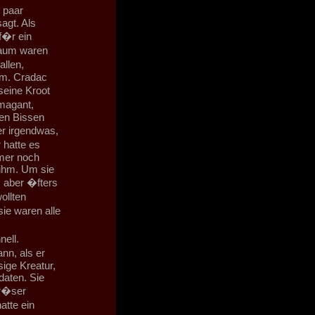
 paar
agt. Als
f�r ein
aum waren
llen,
rum. Cradac
seine Kroot
magant,
nen Bissen
er irgendwas,
 hatte es
mmer noch
 ihm. Um sie
, aber �fters
ollten
ie waren alle
ell.
nn, als er
ige Kreatur,
daten. Sie
tr�ser
atte ein