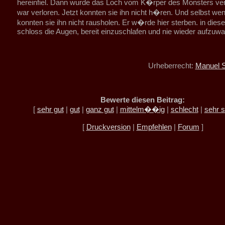
hereinfiel. Dann wurde das Loch vom K�rper des Monsters ver
war verloren. Jetzt konnten sie ihn nicht h�ren. Und selbst we
konnten sie ihn nicht rausholen. Er w�rde hier sterben. in dies
schloss die Augen, bereit einzuschlafen und nie wieder aufzuw
Urheberrecht:
Manuel 
Bewerte diesen Beitrag:
[
sehr gut
|
gut
|
ganz gut
|
mittelm��ig
|
schlecht
|
sehr s
[
Druckversion
|
Empfehlen
|
Forum
]