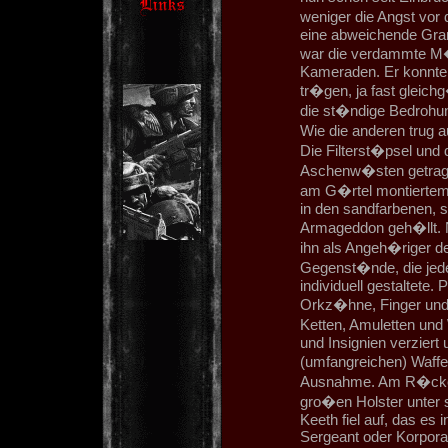
weniger die Angst vor
eine abweichende Gra
war die verdammte M�di
Kameraden. Er konnte 
tr�gen, ja fast gleic
die st�ndige Bedrohu
Wie die anderen trug 
Die Filterst�psel und 
Aschenw�sten getragen
am G�rtel montiertem
in den sandfarbenen, s
Armageddon geh�llt. N
ihn als Angeh�riger de
Gegenst�nde, die jed
individuell gestaltete
Orkz�hne, Finger und 
Ketten, Amuletten und
und Insignien verziert 
(umfangreichen) Waff
Ausnahme. Am R�cken 
gro�en Holster unter s
Keeth fiel auf, das es 
Sergeant oder Korporal