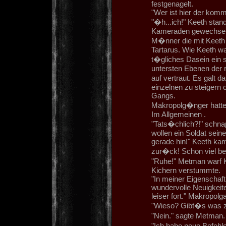
festgenagelt.
"Wer ist hier der kom
"�h...ich!" Keeth stan
Kameraden gewechselt h
M�nner die mit Keeth
Tartarus. Wie Keeth w
t�gliches Dasein ein
untersten Ebenen der r
auf vertraut. Es galt
einzelnen zu steigern
Gangs.
Makropolg�nger hatten
Im Allgemeinen .
"Tats�chlich?!" schna
wollen ein Soldat seine
gerade hin!" Keeth kam
zur�ck! Schon viel be
"Ruhe!" Metman warf 
Kichern verstummte.
"In meiner Eigenschaft
wundervolle Neuigkeiten
leiser fort." Makropolg
"Wieso? Gibt�s was zu
"Nein." sagte Metman.
"Ich habe neue Befehl