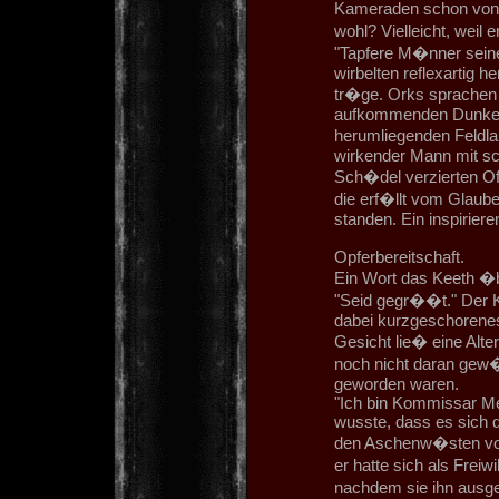
Kameraden schon von 
wohl? Vielleicht, weil 
"Tapfere M�nner seiner
wirbelten reflexartig 
tr�ge. Orks sprachen 
aufkommenden Dunkelhei
herumliegenden Feldla
wirkender Mann mit s
Sch�del verzierten Off
die erf�llt vom Glaub
standen. Ein inspiriere
Opferbereitschaft.
Ein Wort das Keeth �be
"Seid gegr��t." Der
dabei kurzgeschorenes
Gesicht lie� eine Alte
noch nicht daran gew�h
geworden waren.
"Ich bin Kommissar Met
wusste, dass es sich d
den Aschenw�sten vor T
er hatte sich als Freiw
nachdem sie ihn ausge