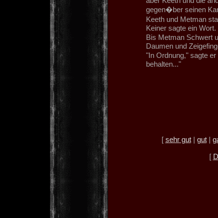
aber Keeth und die an
gegen�ber seinen Ka
Keeth und Metman stan
Keiner sagte ein Wort.
Bis Metman Schwert un
Daumen und Zeigefinge
"In Ordnung," sagte er 
behalten..."
[
sehr gut
|
gut
|
g
[
D