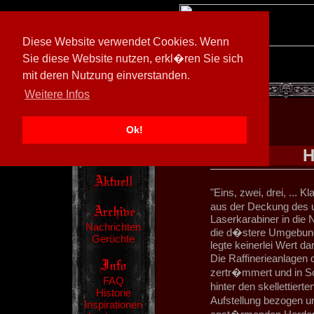
Diese Website verwendet Cookies. Wenn
Sie diese Website nutzen, erkl�ren Sie sich
mit deren Nutzung einverstanden.
[
605026/M3
]
Weitere Infos
Ok!
H
"Eins, zwei, drei, ... 
aus der Deckung des 
Laserkarabiner in die N
Nachrichten
die d�stere Umgebung
Gerüchte
legte keinerlei Wert d
Die Raffinerieanlagen
zertr�mmert und in Sch
FAQ
hinter den skellettie
Historie
Aufstellung bezogen un
Inspirationen