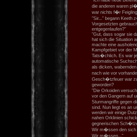
die anderen waren pl�t
war nichts f�r Feiglin
"Sir..." begann Keeth z
Vorgesetzten gebraucht
entgegenlaufen?"
"Gut, dass sogar sie d
hat sich die Situation
machte eine ausholend
Kampfgebiet vor der M
Tats�chlich. Es war je
automatische Suchsche
als dicken, wabernden
nach wie vor vorhand
Gesch�tzfeuer war zu 
geworden?
"Die Orkoiden versuch
vor den Gangern auf un
Sturmangriffe gegen d
sind. Nun liegt es an 
werden wir einige Dut
nahen Orklinien schick
gegnerischen Sch�tzen
Wir m�ssen den sich 
Wir m�ssen..."