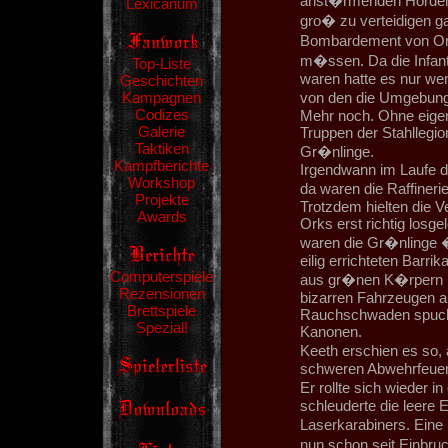
anst�rmenden Horden d
Lexicanum
gro� zu verteidigen g
Bombardement von Or
m�ssen. Da die Infant
Top-Liste
waren hatte es nur we
Geschichten
Kampagnen
von den die Umgebung
Codizes
Mehr noch. Ohne eige
Galerie
Truppen der Stahllegio
Taktiken
Gr�nlinge.
Kampfberichte
Irgendwann im Laufe de
Workshop
da waren die Raffiner
Projekte
Trotzdem hielten die V
Awards
Orks erst richtig losge
waren die Gr�nlinge 
eilig errichteten Barr
Computerspiele
aus gr�nen K�rpern ha
Rezensionen
bizarren Fahrzeugen al
Brettspiele
Rauchschwaden spucken
Spezial!
Kanonen.
Keeth erschien es so,
schweren Abwehrfeuer 
Er rollte sich wieder 
schleuderte die leere
Laserkarabiners. Eine
nun schon seit Einbru