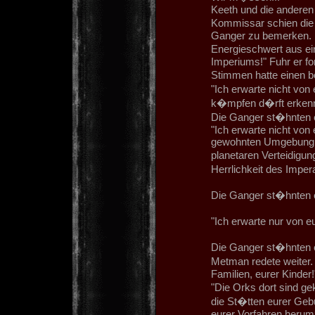
Keeth und die anderen 
Kommissar schien die 
Ganger zu bemerken. E
Energieschwert aus ei
Imperiums!" Fuhr er fo
Stimmen hatte einen 
"Ich erwarte nicht von 
k�mpfen d�rft erkenn
Die Ganger st�hnten er
"Ich erwarte nicht von 
gewohnten Umgebung ge
planetaren Verteidigun
Herrlichkeit des Imper
Die Ganger st�hnten er
"Ich erwarte nur von e
Die Ganger st�hnten er
Metman redete weiter. 
Familien, eurer Kinder
"Die Orks dort sind g
die St�tten eurer Gebu
eurer Vorfahren herum