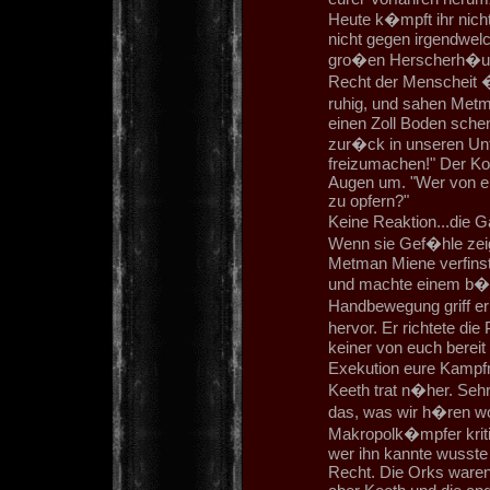
Heute k�mpft ihr nicht
nicht gegen irgendwel
gro�en Herscherh�user
Recht der Menscheit �
ruhig, und sahen Metm
einen Zoll Boden sche
zur�ck in unseren Unt
freizumachen!" Der Ko
Augen um. "Wer von eu
zu opfern?"
Keine Reaktion...die G
Wenn sie Gef�hle zeigt
Metman Miene verfinst
und machte einem b�sa
Handbewegung griff er 
hervor. Er richtete die
keiner von euch bereit 
Exekution eure Kampfm
Keeth trat n�her. Sehr
das, was wir h�ren w
Makropolk�mpfer kriti
wer ihn kannte wusste
Recht. Die Orks ware