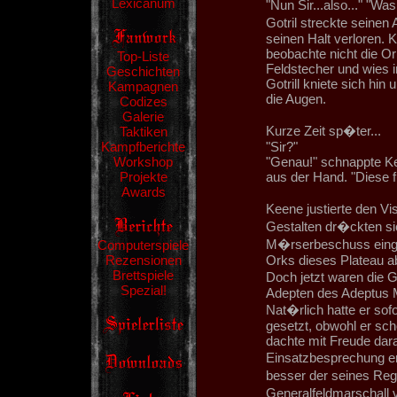
Lexicanum
"Nun Sir...also..." "Was
Gotril streckte seinen
seinen Halt verloren. K
beobachte nicht die Or
Top-Liste
Feldstecher und wies in
Geschichten
Gotrill kniete sich hi
Kampagnen
die Augen.
Codizes
Galerie
Kurze Zeit sp�ter...
Taktiken
Kampfberichte
"Sir?"
Workshop
"Genau!" schnappte Ke
Projekte
aus der Hand. "Diese 
Awards
Keene justierte den Vi
Gestalten dr�ckten si
M�rserbeschuss eing
Computerspiele
Rezensionen
Orks dieses Plateau
Brettspiele
Doch jetzt waren die 
Spezial!
Adepten des Adeptus M
Nat�rlich hatte er sof
gesetzt, obwohl er sc
dachte mit Freude dara
Einsatzbesprechung er
besser der seines Reg
Generalfeldmarschall 