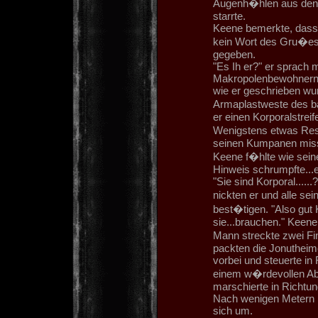
Augenh�hlen aus denen 
starrte.
Keene bemerkte, dass s
kein Wort des Gru�es 
gegeben.
"Es Ih er?" er sprach 
Makropolenbewohnern 
wie er geschrieben wu
Armaplastweste des ba
er einen Korporalstreif
Wenigstens etwas Resp
seinen Kumpanen miss
Keene f�hlte wie sein
Hinweis schrumpfte...
"Sie sind Korporal.....
nickten er und alle s
best�tigen. "Also gut 
sie...brauchen." Keene 
Mann streckte zwei Fin
packten die Jonuthei
vorbei und steuerte in
einem w�rdevollen Ab
marschierte in Richtu
Nach wenigen Metern k
sich um.