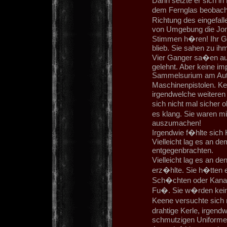
Dann setzte er sich in
dem Fernglas beobachte
Richtung des eingefal
von Umgebung die Jonu
Stimmen h�ren! Ihr Ge
blieb. Sie sahen zu ihm
Vier Ganger sa�en auf
gelehnt. Aber keine im
Sammelsurium am Auto
Maschinenpistolen. Ke
irgendwelche weiteren 
sich nicht mal sicher 
es klang. Sie waren 
auszumachen!
Irgendwie f�hlte sich
Vielleicht lag es an d
entgegenbrachten.
Vielleicht lag es an 
erz�hlte. Sie h�tten 
Sch�chten oder Kanalis
Fu�. Sie w�rden kein 
Keene versuchte sich 
drahtige Kerle, irgend
schmutzigen Uniformen 