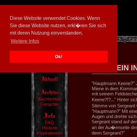
Diese Website verwendet Cookies. Wenn
Sie diese Website nutzen, erkl�ren Sie sich
mit deren Nutzung einverstanden.
[
597026/M3
]
Weitere Infos
Ok!
EIN 
"Hauptmann Keene?" Ja
Miene in dem Kommand
mit seinem Feldsteche
Nachrichten
Keene?!?..." Hinter si
Gerüchte
Stimme von Sergeant G
"Hauptmann?" Mit ein
Augen und drehte sich
Sergeant stand auf d
FAQ
an der Au�enseite des
Historie
Inspirationen
denn Sergeant?"