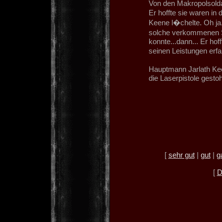
Von den Makropolsolda
Er hoffte sie waren in 
Keene l�chelte. Oh ja
solche verkommenen S
konnte...dann... Er ho
seinen Leistungen erf
Hauptmann Jarlath Kee
die Laserpistole gestoh
[
sehr gut
|
gut
|
g
[
D