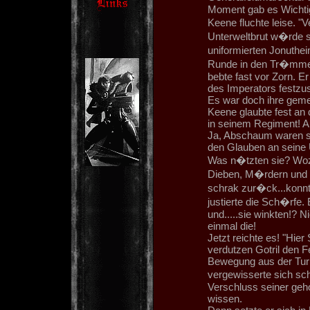
Moment gab es Wichti
Keene fluchte leise. 
Unterweltbrut w�rde s
uniformierten Jonuthe
Runde in den Tr�mmer
bebte fast vor Zorn. 
des Imperators festzus
Es war doch ihre gem
Keene glaubte fest an 
in seinem Regiment! A
Ja, Abschaum waren sie
den Glauben an seine U
Was n�tzten sie? Woz
Dieben, M�rdern und 
schrak zur�ck...konnt
justierte die Sch�rfe.
und.....sie winkten!? 
einmal die!
Jetzt reichte es! "Hier
verdutzen Gotril den F
Bewegung aus der Tur
vergewisserte sich sc
Verschluss seiner geho
wissen.