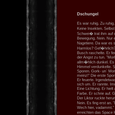
Dschungel
Es war ruhig. Zu ruhig
Keine Insekten. Selbs
Schwei� trat ihm auf d
Bewegung. Nein. Nur e
Nagetiere. Da war es 
Harmlos? Gef�hrlich? 
Busch raschelte. Er f
der Angst zu tun. "Mor
allm�hlich dunkel. Es w
Himmel verdunkelte.
Sporen. Gork- un` Mor
meinz!" Die erste Spore
Er feuerte. Irgendetw
sich um. Er rannte. Im
Eine Lichtung. Er hiel
Farbe. Er schrie auf. 
Der Liktor ruckte heru
Nein. Es fing erst an.
Wech hier, vadammt." S
erreichten das Space 