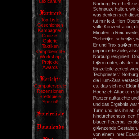
Lexicanum
Norburg. Er erhielt z
Schnauze halten, wir kr
was denken sich diese 
Top-Liste
tut mir leid, Herr Obers
Geschichten
volle Konzentration, d
Kampagnen
Minuten in Reichweite,
Codizes
"Schei�e, schei�e, wa
Galerie
Er und Trax sa�en nur
Taktiken
gepanzerte Ziele, also 
Kampfberichte
Norburg resigniert. 
Workshop
Projekte
L�rm unter, als der b
Awards
Einzelteile zerlegt w
Techpriester." Norbur
die Illum-Zars verste
Computerspiele
es, das sich die Eldar
Rezensionen
Hochzieh-Attacken sta
Brettspiele
Panzer auftauchte und
Spezial!
und das Ergebnis war 
Turm und riss ihn ab,
hindurchschoss, den Fa
blauen Feuerball explo
gl�nzende Gestalten. 
von einem ihrer Exarc