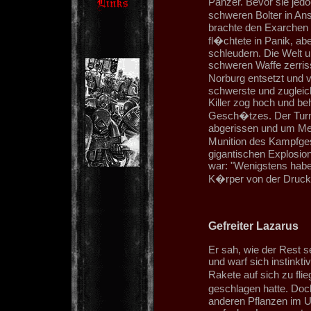
Panzer. Bevor sie jedo
schweren Bolter in A
brachte den Exarchen u
fl�chtete in Panik, ab
schleudern. Die Welt u
schweren Waffe zerriss
Norburg entsetzt und 
schwerste und zugleich
Killer zog hoch und b
Gesch�tzes. Der Tur
abgerissen und um Mete
Munition des Kampfge
gigantischen Explosio
war: "Wenigstens hab
K�rper von der Druckw
Gefreiter Lazarus
Er sah, wie der Rest 
und warf sich instinkti
Rakete auf sich zu fli
geschlagen hatte. Doch
anderen Pflanzen im U