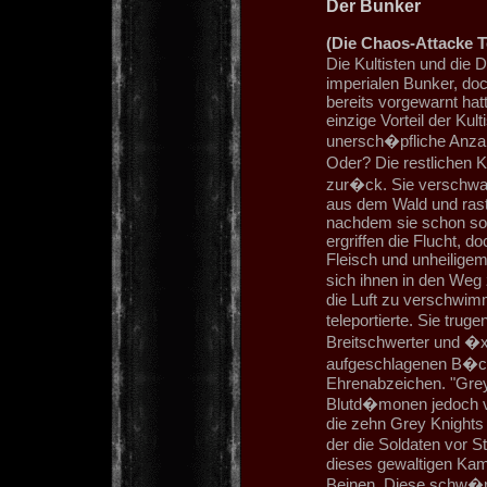
Der Bunker
(Die Chaos-Attacke Te
Die Kultisten und die
imperialen Bunker, doc
bereits vorgewarnt hat
einzige Vorteil der Kult
unersch�pfliche Anzah
Oder? Die restlichen 
zur�ck. Sie verschwa
aus dem Wald und raste
nachdem sie schon so 
ergriffen die Flucht,
Fleisch und unheiligem
sich ihnen in den Weg
die Luft zu verschwim
teleportierte. Sie tr
Breitschwerter und �x
aufgeschlagenen B�che
Ehrenabzeichen. "Grey 
Blutd�monen jedoch ve
die zehn Grey Knights
der die Soldaten vor 
dieses gewaltigen Kam
Beinen. Diese schw�rm