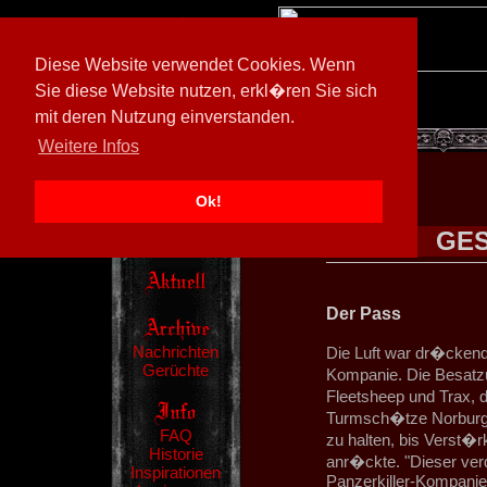
Diese Website verwendet Cookies. Wenn
Sie diese Website nutzen, erkl�ren Sie sich
mit deren Nutzung einverstanden.
[
597026/M3
]
Weitere Infos
Ok!
GE
Der Pass
Nachrichten
Die Luft war dr�cken
Gerüchte
Kompanie. Die Besatz
Fleetsheep und Trax,
Turmsch�tze Norburg, 
FAQ
zu halten, bis Verst�
Historie
anr�ckte. "Dieser ve
Inspirationen
Panzerkiller-Kompanie