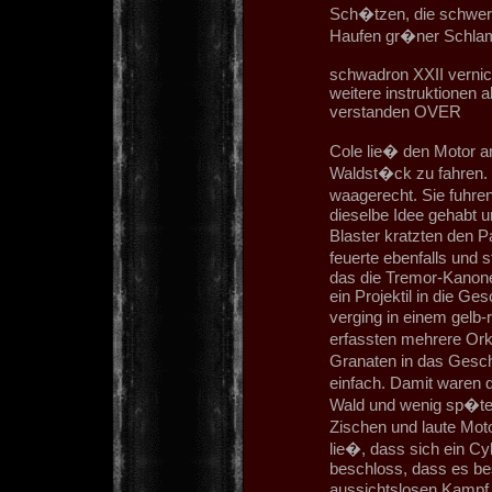
Sch�tzen, die schwere
Haufen gr�ner Schla
schwadron XXII verni
weitere instruktionen
verstanden OVER
Cole lie� den Motor an
Waldst�ck zu fahren. 
waagerecht. Sie fuhre
dieselbe Idee gehabt u
Blaster kratzten den 
feuerte ebenfalls und 
das die Tremor-Kanone
ein Projektil in die G
verging in einem gelb
erfassten mehrere Orks
Granaten in das Gesch
einfach. Damit waren d
Wald und wenig sp�ter
Zischen und laute Mo
lie�, dass sich ein C
beschloss, dass es bes
aussichtslosen Kampf 