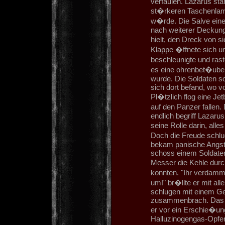
verfaulen. Lazarus st
st�rkeren Taschenlam
w�rde. Die Salve eines
nach weiterer Deckun
hielt, den Dreck von 
Klappe �ffnete sich u
beschleunigte und rast
es eine ohrenbet�ube
wurde. Die Soldaten s
sich dort befand, wo v
Pl�tzlich flog eine J
auf den Panzer fallen
endlich begriff Lazarus
seine Rolle darin, alle
Doch die Freude schlug
bekam panische Angst
schoss einem Soldaten
Messer die Kehle durc
konnten. "Ihr verdammt
um!" br�llte er mit all
schlugen mit einem Ge
zusammenbrach. Das l
er vor ein Erschie�un
Halluzinogengas-Opfer