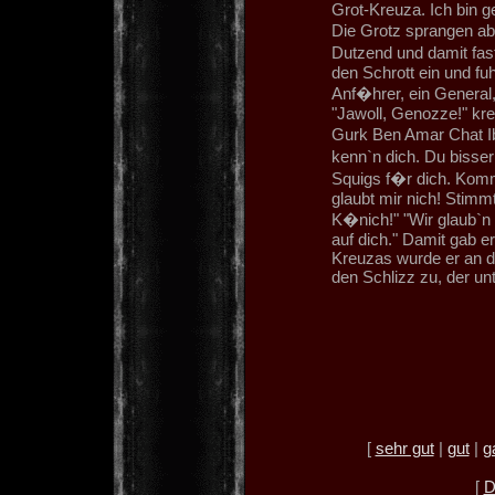
Grot-Kreuza. Ich bin g
Die Grotz sprangen ab
Dutzend und damit fast
den Schrott ein und fu
Anf�hrer, ein General,
"Jawoll, Genozze!" krei
Gurk Ben Amar Chat Ibn
kenn`n dich. Du bisse
Squigs f�r dich. Komm 
glaubt mir nich! Stimm
K�nich!" "Wir glaub`n 
auf dich." Damit gab e
Kreuzas wurde er an d
den Schlizz zu, der u
[
sehr gut
|
gut
|
g
[
D