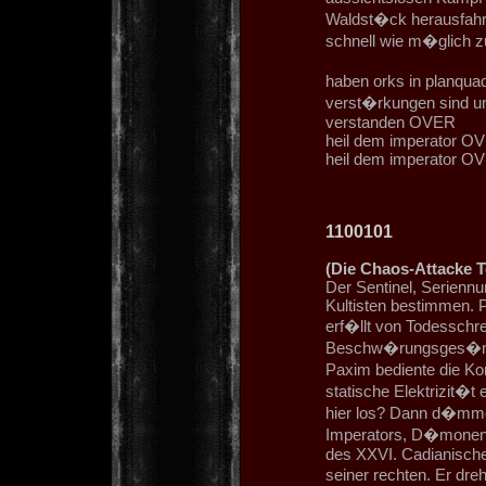
Waldst�ck herausfahr
schnell wie m�glich z
haben orks in planqu
verst�rkungen sind 
verstanden OVER
heil dem imperator O
heil dem imperator O
1100101
(Die Chaos-Attacke Te
Der Sentinel, Serienn
Kultisten bestimmen. P
erf�llt von Todesschr
Beschw�rungsges�ngen
Paxim bediente die Ko
statische Elektrizit�
hier los? Dann d�mme
Imperators, D�monen.
des XXVI. Cadianische
seiner rechten. Er dr