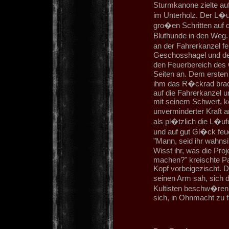
Sturmkanone zielte a
im Unterholz. Der L�u
gro�en Schritten auf 
Bluthunde in den Weg.
an der Fahrerkanzel f
Geschosshagel und dem
den Feuerbereich des
Seiten an. Dem ersten 
ihm das R�ckrad brac
auf die Fahrerkanzel u
mit seinem Schwert, ko
unverminderter Kraft 
als pl�tzlich die L�
und auf gut Gl�ck feu
"Mann, seid ihr wahnsi
Wisst ihr, was die Pro
machen?" kreischte P
Kopf vorbeigezischt. D
seinen Arm sah, sich 
Kultisten beschw�ren
sich, in Ohnmacht zu f