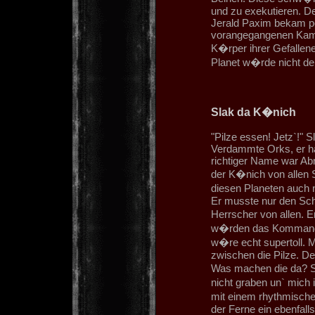
und zu exekutieren. D
Jerald Paxim bekam po
vorangegangenen Kampf
K�rper ihrer Gefallene
Planet w�rde nicht de
Slak da K�nich
"Pilze essen! Jetz`!" Sl
Verdammte Orks, er ha
richtiger Name war Abn
der K�nich von allen 
diesen Planeten auch
Er musste nur den Sch
Herrscher von allen. E
w�rden das Kommando
w�re echt supertoll. 
zwischen die Pilze. De
Was machen die da? Su
nicht graben un` mic
mit einem rhythmische
der Ferne ein ebenfa