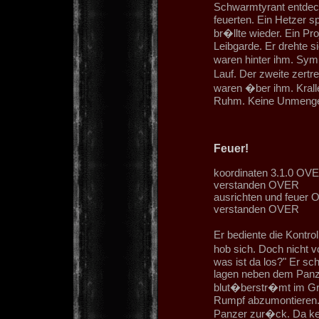
Schwarmtyrant entdeckt
feuerten. Ein Hetzer s
br�llte wieder. Ein Pr
Leibgarde. Er drehte si
waren hinter ihm. Symb
Lauf. Der zweite zertr
waren �ber ihm. Kral
Ruhm. Keine Unmengen
Feuer!
koordinaten 3.1.0 OV
verstanden OVER
ausrichten und feuer
verstanden OVER
Er bediente die Kontr
hob sich. Doch nicht 
was ist da los?" Er s
lagen neben dem Panz
blut�berstr�mt im Gra
Rumpf abzumontieren. 
Panzer zur�ck. Da ke