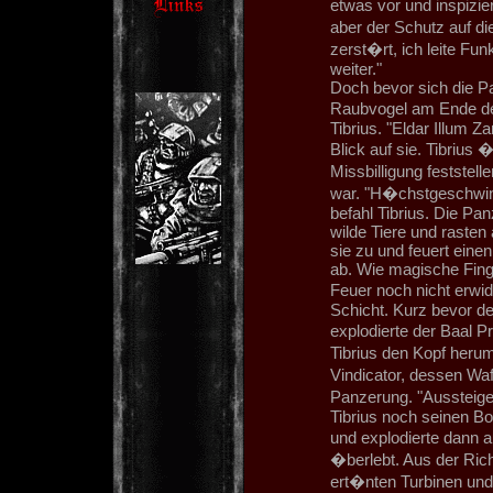
etwas vor und inspizi
aber der Schutz auf di
zerst�rt, ich leite Fu
weiter."
Doch bevor sich die P
Raubvogel am Ende der 
Tibrius. "Eldar Illum 
Blick auf sie. Tibrius
Missbilligung festste
war. "H�chstgeschwindi
befahl Tibrius. Die P
wilde Tiere und rasten 
sie zu und feuert eine
ab. Wie magische Finge
Feuer noch nicht erwi
Schicht. Kurz bevor d
explodierte der Baal 
Tibrius den Kopf her
Vindicator, dessen Waf
Panzerung. "Aussteigen
Tibrius noch seinen Bo
und explodierte dann 
�berlebt. Aus der Ric
ert�nten Turbinen und