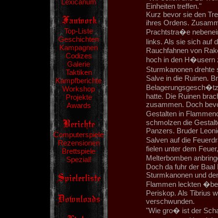
Lexicanum
Einheiten treffen."
Kurz bevor sie den Tref
ihres Ordens. Zusamme
Top-Liste
Prachtstra�e nebenein
Geschichten
links. Als sie sich auf
Kampagnen
Rauchfahnen von Rake
Codizes
hoch in den H�usern z
Galerie
Sturmkanonen drehte 
Taktiken
Salve in die Ruinen. Br
Kampfberichte
Belagerungsgesch�tz 
Workshop
hatte. Die Ruinen bra
Projekte
zusammen. Doch bevor
Awards
Gestalten in Flammeno
schmolzen die Gestalt
Panzers. Bruder Leoni
Computerspiele
Salven auf die Feuerd
Rezensionen
fielen unter dem Feue
Brettspiele
Melterbomben anbring
Spezial!
Doch da fuhr der Baal 
Sturmkanonen und den
Flammen leckten �ber
Periskop. Als Tibrius 
verschwunden.
"Wie gro� ist der Scha