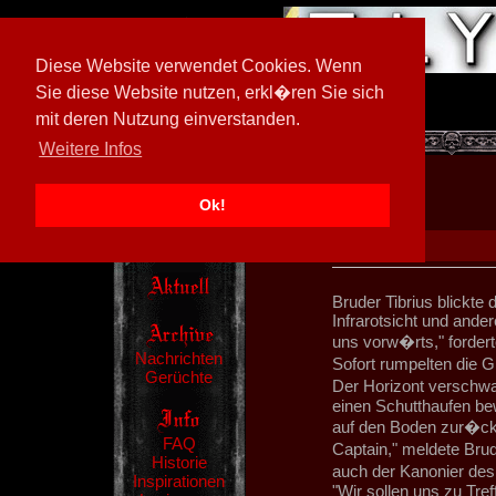
Diese Website verwendet Cookies. Wenn
Sie diese Website nutzen, erkl�ren Sie sich
mit deren Nutzung einverstanden.
[
594026/M3
]
Weitere Infos
Ok!
Bruder Tibrius blickte
Infrarotsicht und ander
uns vorw�rts," fordert
Nachrichten
Sofort rumpelten die 
Gerüchte
Der Horizont verschwan
einen Schutthaufen be
auf den Boden zur�ck
FAQ
Captain," meldete Bru
Historie
auch der Kanonier des
Inspirationen
"Wir sollen uns zu Tre