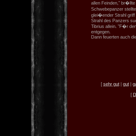
allen Feinden," br�ll
Schwebepanzer stellte
glei�ender Strahl griff
Strahl des Panzers su
Tibrius allein. "F�r de
entgegen.
Dann feuerten auch di
[
sehr gut
|
gut
|
g
[
D