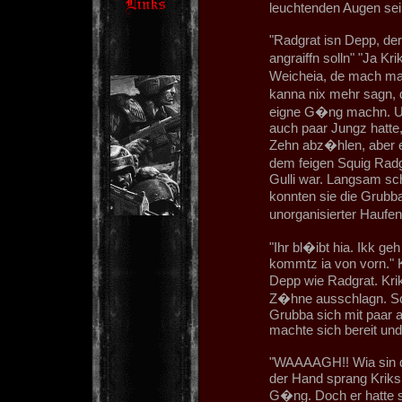
leuchtenden Augen se
"Radgrat isn Depp, de
angraiffn solln" "Ja K
Weicheia, de mach ma
kanna nix mehr sagn, 
eigne G�ng machn. Und
auch paar Jungz hatte,
Zehn abz�hlen, aber e
dem feigen Squig Radg
Gulli war. Langsam sch
konnten sie die Grubb
unorganisierter Haufe
"Ihr bl�ibt hia. Ikk g
kommtz ia von vorn." K
Depp wie Radgrat. Kri
Z�hne ausschlagn. Sch
Grubba sich mit paar a
machte sich bereit und
"WAAAAGH!! Wia sin da
der Hand sprang Kriksl
G�ng. Doch er hatte s