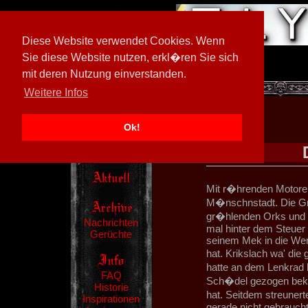
Diese Website verwendet Cookies. Wenn
Sie diese Website nutzen, erkl�ren Sie sich
mit deren Nutzung einverstanden.
[
594026/M3
]
Weitere Infos
Ok!
Mit r�hrenden Motoren
M�nschnstadt. Die Gro
gr�hlenden Orks und 
Nachrichten
mal hinter dem Steuer
Gerüchte
seinem Mek in die Werk
hat. Krikslach wa' di
hatte an dem Lenkrad 
FAQ
Sch�del gezogen beko
Historie
hat. Seitdem streunert
Inspirationen
gerade nicht gebraucht