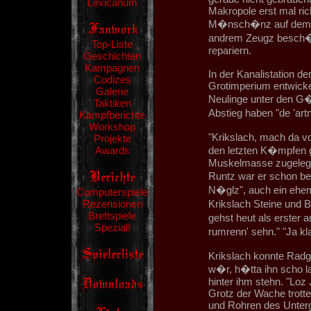
Lexicanum
Makropole erst mal ric
M�nsch�nz auf dem P
andrem Zeugz besch�f
Top-Liste
repariern.
Geschichten
Kampagnen
In der Kanalistation der
Codizes
Grotimperium entwicke
Galerie
Neulinge unter den G�
Taktiken
Abstieg haben "de 'ar
Kampfberichte
Workshop
"Krikslach, mach da vo
Projekte
Awards
den letzten K�mpfen 
Muskelmasse zugelegt.
Runtz war er schon bei
N�glz", auch ein ehem
Computerspiele
Rezensionen
Krikslach Steine und B
Brettspiele
gehst heut als erste
Spezial!
rumrenn' sehn." "Ja kl
Krikslach konnte Radgr
w�r, h�tta ihn scho la
hinter ihm stehn. "Loz
Grotz der Wache trottet
und Rohren des Unterg