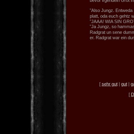
bevor irgendein Grot 
"Also Jungz. Entweda 
platt, oda euch geht
"JAAA! WIA SIN GRO
"Ja Jungz, so hammas
Radgrat un sene dumm
er. Radgrat war ein du
[
sehr gut
|
gut
|
g
[
D