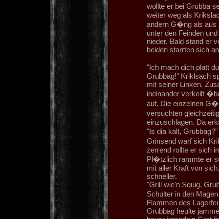
wollte er bei Grubba 
weiter weg als Kriksl
andern G�ng als aus s
unter den Feinden und
nieder. Bald stand er v
beiden starrten sich a
"Ich mach dich platt 
Grubbag!" Kriklsach s
mit seiner Linken. Zu
ineinander verkeilt �
auf. Die einzelnen G�
versuchten gleichzeit
einzuschlagen. Da erk
"Is dia kalt, Grubbag?"
Grinsend warf sich Kr
zerrend rollte er sich 
Pl�tzlich rammte er s
mit aller Kraft von sic
schneller.
"Grill wie'n Squig, Gru
Schulter in den Magen
Flammen des Lagerfeue
Grubbag heulte jammer