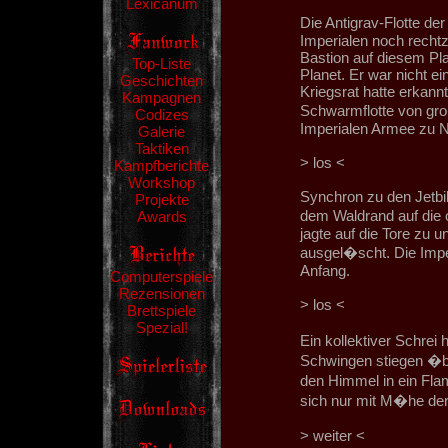
Lexicanum
Die Antigrav-Flotte de
Imperialen noch recht
Bastion auf diesem Pla
Top-Liste
Planet. Er war nicht e
Geschichten
Kriegsrat hatte erkann
Kampagnen
Schwarmflotte von gro
Codizes
Imperialen Armee zu 
Galerie
Taktiken
> los <
Kampfberichte
Workshop
Synchron zu den Jetbi
Projekte
dem Waldrand auf die 
Awards
jagte auf die Tore zu 
ausgel�scht. Die Impe
Anfang.
Computerspiele
Rezensionen
> los <
Brettspiele
Spezial!
Ein kollektiver Schrei 
Schwingen stiegen �be
den Himmel in ein Fl
sich nur mit M�he der
> weiter <