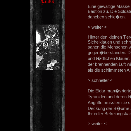
Eine gewaltige Masse a
Bastion zu. Die Soldat
daneben schie�en.
> weiter <
Hinter den kleinen Tie
Sichelklauen und schre
sahen die Menschen we
gegen�berstanden. Die
und t�dlichen Klauen.
der brennenden Luft wi
als die schlimmsten A
> schneller <
Die Eldar man�vrierte
Tyraniden und deren t
Angriffe mussten sie 
Deckung der B�ume au
Ihr edler Befreiungsk
> weiter <