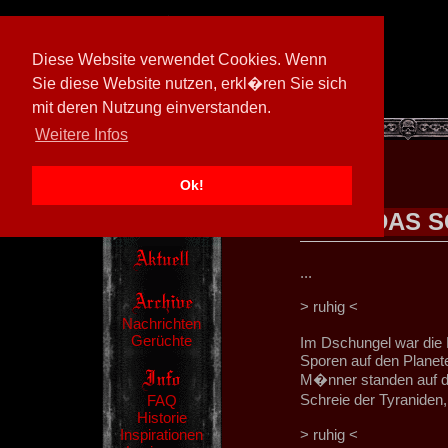
Diese Website verwendet Cookies. Wenn
Sie diese Website nutzen, erkl�ren Sie sich
mit deren Nutzung einverstanden.
[
594026/M3
]
Weitere Infos
Ok!
DAS 
...
> ruhig <
Nachrichten
Gerüchte
Im Dschungel war die H
Sporen auf den Planeten
M�nner standen auf d
Schreie der Tyraniden,
FAQ
Historie
Inspirationen
> ruhig <