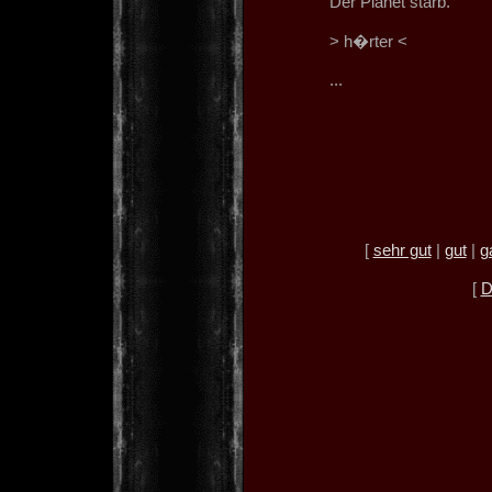
Der Planet starb.
> h�rter <
...
[
sehr gut
|
gut
|
g
[
D