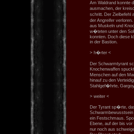
Am Waldrand konnte d
ausmachen, der kreis
schritt. Der Zielbefeh
der Angreifer verloren
aus Muskeln und Knoc
w�teten unter den Sol
konnten. Doch diese kl
in der Bastion.
> h�rter <
Der Schwarmtyrant sch
Knochenwaffen spuckt
Menschen auf den Ma
hinauf zu den Verteidig
Stahlgef�hrte, Gargoyl
> weiter <
Der Tyrant sp�rte, da
Schwarmbewusstsein be
ein Festschmaus. Spo
Ebene, auf der bis vor 
nur noch aus schweig