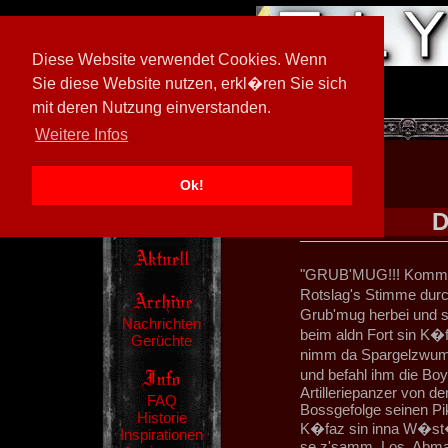
Diese Website verwendet Cookies. Wenn
Sie diese Website nutzen, erkl�ren Sie sich
mit deren Nutzung einverstanden.
[
600026/M3
]
Weitere Infos
Ok!
D
"GRUB'MUG!!! Komm h
Rotslag's Stimme durch
Grub'mug herbei und 
Nachrichten
beim aldn Fort sin K
Gerüchte
nimm da Spargelzwumm
und befahl ihm die Bo
Artilleriepanzer von d
FAQ
Bossgefolge seinen Pi
Historie
K�faz sin inna W�st�
Inspirationen
se z'samm. Los, Abmar