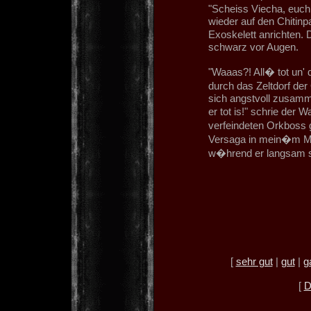
"Scheiss Viecha, euch
wieder auf den Chitinp
Exoskelett anrichten.
schwarz vor Augen.
"Waaas?! All� tot un'
durch das Zeltdorf d
sich angstvoll zusamm
er tot is!" schrie der
verfeindeten Orkboss
Versaga in mein�m Mo
w�hrend er langsam se
[
sehr gut
|
gut
|
g
[
D