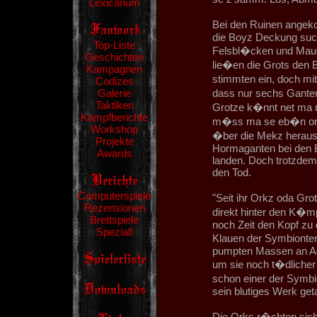
Lexicanum
Bei den Ruinen angek
die Boyz Deckung such
Top-Liste
Felsbl�cken und Maue
Geschichten
lie�en die Grots den 
Kampagnen
stimmten ein, doch mi
Codizes
Galerie
dass nur sechs Ganten
Taktiken
Grotze k�nnt net ma 
Kampfberichte
m�ss ma se eb�n orki
Workshop
�ber die Mekz heraus.
Projekte
Hormaganten bei den 
Awards
landen. Doch trotzdem 
den Tod.
Computerspiele
"Seit ihr Orkz oda Gr
Rezensionen
direkt hinter den K�m
Brettspiele
noch Zeit den Kopf zu 
Spezial!
Klauen der Symbionte
pumpten Massen an Adr
um sie noch t�dlicher 
schon einer der Symb
sein blutiges Werk get
Die Orks r�chten sich