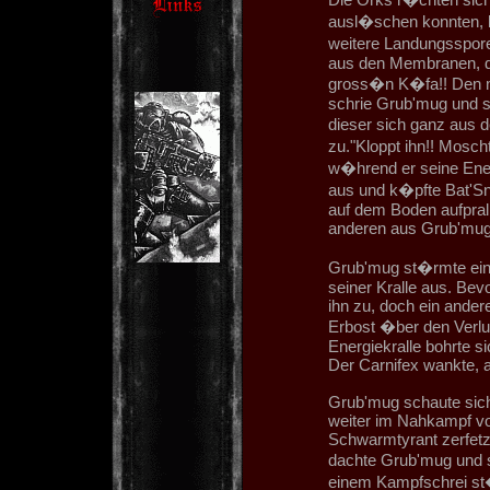
ausl�schen konnten, 
weitere Landungsspore 
aus den Membranen, die
gross�n K�fa!! Den m
schrie Grub'mug und s
dieser sich ganz aus d
zu."Kloppt ihn!! Mosc
w�hrend er seine Energ
aus und k�pfte Bat'Sn
auf dem Boden aufprall
anderen aus Grub'mug
Grub'mug st�rmte eine
seiner Kralle aus. Bev
ihn zu, doch ein ande
Erbost �ber den Verlu
Energiekralle bohrte s
Der Carnifex wankte, ab
Grub'mug schaute sich
weiter im Nahkampf vo
Schwarmtyrant zerfetzt
dachte Grub'mug und s
einem Kampfschrei st�r