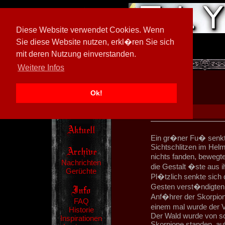
Diese Website verwendet Cookies. Wenn
Sie diese Website nutzen, erkl�ren Sie sich
mit deren Nutzung einverstanden.
[
602026/M3
]
Weitere Infos
Ok!
Ein gr�ner Fu� senkte
Sichtschlitzen im Hel
nichts fanden, bewegte
Nachrichten
die Gestalt �ste aus i
Gerüchte
Pl�tzlich senkte sich
Gesten verst�ndigten s
Anf�hrer der Skorpione
FAQ
einem mal wurde der 
Historie
Der Wald wurde von sc
Inspirationen
Skorpione standen, auf