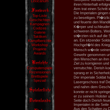
Lexicanum
ihren Hinterhalt erfol
Arm trat einen Schritt
Die Imperialen gingen 
Top-Liste
zu beseitigen. Pl�tz
Geschichten
und feuerte den Mandibl
Kampagnen
K�rper und schleuder
Codizes
schweren Bolters. We
Galerie
st�rzten sich auf die 
Taktiken
an. Ein sitzender Solda
Kampfberichte
Workshop
Hochgef�hl des Kriege
Projekte
Mensch w�rde seinem 
Awards
Gewehr genommen und g
den Menschen an ihm v
Ziel zu korrigieren und
Computerspiele
verrutschte. Derish k
Rezensionen
sprang er in Sicherhei
Brettspiele
Der imperiale Soldat h
Spezial!
Lasergeschoss traf De
und nahm dem Geschos
konnte er nicht springe
er zu seinem Holster u
Seite doch Derish feuer
Imperialen in die Seite 
Aus den Schatten zu D