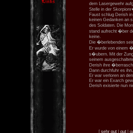
dem Lasergewehr aufge
Stelle in der Skorpion
Faust schlug Derish i
keinen Gedanken an s
des Soldaten. Die Mon
stand aufrecht �ber d
keine.
Die �berlebenden seine
Er wurde von einem �b
s�ubern. Mit der Zung
seinem ausgeschaltete
Derish ihre �berrasc
Dann durchfuhr es ihn
Er war verloren an de
Er war ein Exarch gew
Derish exisierte nun ni
[
sehr gut
|
gut
|
g