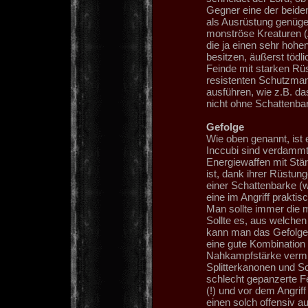
Gegner eine der beide
als Ausrüstung genüge
monströse Kreaturen (
die ja einen sehr hohe
besitzen, äußerst tödl
Feinde mit starken Rü
resistenten Schutzman
ausführen, wie z.B. da
nicht ohne Schattenba
Gefolge
Wie oben genannt, ist 
Inccubi sind verdammt
Energiewaffen mit Stä
ist, dank ihrer Rüstu
einer Schattenbarke (wi
eine im Angriff praktis
Man sollte immer die 
Sollte es, aus welchen
kann man das Gefolge 
eine gute Kombination 
Nahkampfstärke vermin
Splitterkanonen und Sc
schlecht gepanzerte F
(!) und vor dem Angrif
einen solch offensiv a