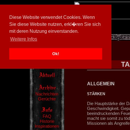
Diese Website verwendet Cookies. Wenn
Sie diese Website nutzen, erkl�ren Sie sich
mit deren Nutzung einverstanden.
[
602026/M3
]
Weitere Infos
Ok!
TA
ALLGEMEIN
Nachrichten
STÄRKEN
Gerüchte
Die Hauptstärke der Dar
Geschwindigkeit. Gepa
beeindruckenden Feuerk
FAQ
macht sie somit zu töd
Historie
Missionen als Angreifer
Inspirationen