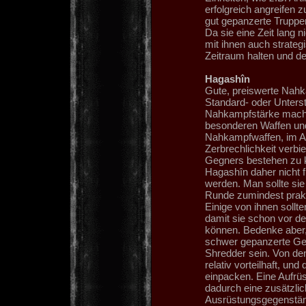
erfolgreich angreifen
gut gepanzerte Truppen
Da sie eine Zeit lang
mit ihnen auch strateg
Zeitraum halten und de
Hagashîn
Gute, preiswerte Nahkä
Standard- oder Unterst
Nahkampfstärke machen 
besonderen Waffen und
Nahkampfwaffen, im Ang
Zerbrechlichkeit verbie
Gegners bestehen zu 
Hagashîn daher nicht f
werden. Man sollte sie
Runde zumindest prak
Einige von ihnen sollt
damit sie schon vor d
können. Bedenke aber,
schwer gepanzerte Geg
Shredder sein. Von de
relativ vorteilhaft, un
einpacken. Eine Aufrü
dadurch eine zusätzlic
Ausrüstungsgegenstän