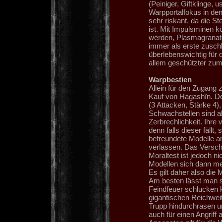
(Peiniger, Giftklinge, 
Warpportalfokus in de
sehr riskant, da die St
ist. Mit Impulsminen k
werden, Plasmagranaten
immer als erste zuschl
überlebenswichtig für 
allem geschützter zum
Warpbestien
Allein für den Zugang 
Kauf von Hagashîn. De
(3 Attacken, Stärke 4),
Schwachstellen sind ab
Zerbrechlichkeit. Ihre 
denn falls dieser fällt,
befreundete Modelle a
verlassen. Das Versch
Moraltest ist jedoch n
Modellen sich dann me
Es gilt daher also die
Am besten lässt man s
Feindfeuer schlucken k
gigantischen Reichwei
Trupp hindurchrasen un
auch für einen Angriff