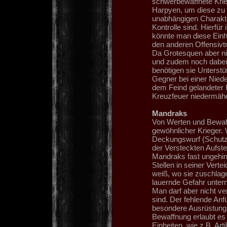
schwerbewaffnete Krie
Harpyen, um diese zu b
unabhängigen Charakter
Kontrolle sind. Hierfür
könnte man diese Einhe
den anderen Offensivtr
Da Grotesquen aber ni
und zudem noch dabei 
benötigen sie Unterstü
Gegner bei einer Nied
dem Feind gelandeter 
Kreuzfeuer niedermäh
Mandraks
Von Werten und Bewaffn
gewöhnlicher Krieger.
Deckungswurf (Schutz 
der Versteckten Aufste
Mandraks fast ungehin
Stellen in seiner Vert
weiß, wo sie zuschlage
lauernde Gefahr unte
Man darf aber nicht ve
sind. Der fehlende Anf
besondere Ausrüstungs
Bewaffnung erlaubt es
Einheiten, wie z.B. Ar