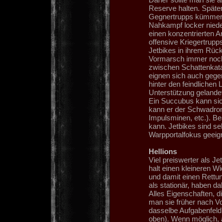
Reserve halten. Später
Gegnertrupps kümmern,
Nahkampf locker nied
einen konzentrierten A
offensive Kriegertrupps
Jetbikes in ihrem Rück
Vormarsch immer noch 
zwischen Schattenkat
eignen sich auch geg
hinter den feindlichen
Unterstützung gelande
Ein Succubus kann sic
kann er der Schwadron
Impulsminen, etc.). B
kann. Jetbikes sind se
Warpportalfokus geeig
Hellions
Viel preiswerter als J
halt einen kleineren W
und damit einen Rettun
als stationär, haben d
Alles Eigenschaften, di
man sie früher nach Vor
dasselbe Aufgabenfeld
oben). Wenn möglich, 