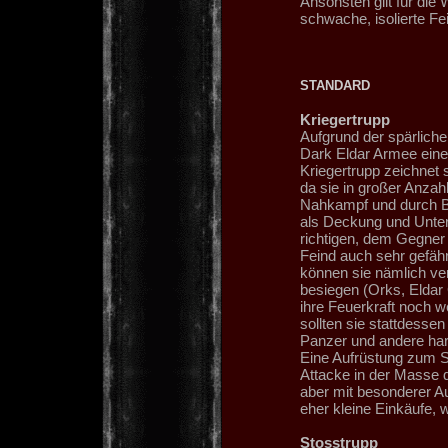
Ansonsten gilt für die
schwache, isolierte Fei
STANDARD
Kriegertrupp
Aufgrund der spärlich
Dark Eldar Armee eine
Kriegertrupp zeichnet 
da sie in großer Anzahl
Nahkampf und durch B
als Deckung und Unters
richtigen, dem Gegner
Feind auch sehr gefähr
können sie nämlich ve
besiegen (Orks, Eldar 
ihre Feuerkraft noch w
sollten sie stattdessen
Panzer und andere har
Eine Aufrüstung zum Sy
Attacke in der Masse de
aber mit besonderer A
eher kleine Einkäufe,
Stosstrupp