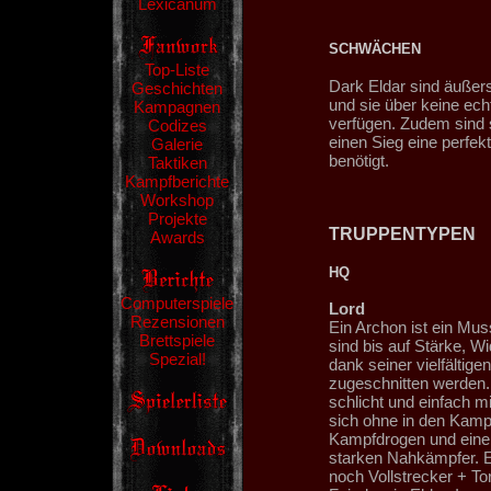
Lexicanum
SCHWÄCHEN
Top-Liste
Dark Eldar sind äußerst
Geschichten
und sie über keine e
Kampagnen
verfügen. Zudem sind 
Codizes
einen Sieg eine perfe
Galerie
benötigt.
Taktiken
Kampfberichte
Workshop
Projekte
TRUPPENTYPEN
Awards
HQ
Computerspiele
Lord
Rezensionen
Ein Archon ist ein Mus
Brettspiele
sind bis auf Stärke, W
Spezial!
dank seiner vielfältig
zugeschnitten werden.
schlicht und einfach m
sich ohne in den Kampf
Kampfdrogen und eine S
starken Nahkämpfer. E
noch Vollstrecker + T