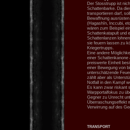
Der Stosstrupp ist nich
Schattenbarke. Da die
transportieren darf, so
Bewaffnung ausrüsten 
(Hagashîn, Inccubi, et
wären zum Beispiel ei
Schattenkatapult und 
Schattenlanzen lohnen
sie feuern lassen zu k
Kriegertrupps.
Eine andere Möglichkei
einer Schattenkanone a
preiswerte Einheit bes
einer Bewegung von bis
unterschätzende Feuer
zählt aber als Unters
Notfall in den Kampf w
Es kann zwar riskant s
Warpportalfokus zu üb
Gegner zu Unrecht unt
Überraschungseffekt mi
Verwirrung auf des Ge
TRANSPORT