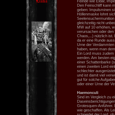
Feinde wie Eldar, Imper
Den Feinschliff kann 
geben: Impulsminen si
Höllenmaske lohnt sich
Seelensuchermunition u
gleichzeitig nicht unb
MW auf 10 erhöhen, wa
verursachen oder den 
Chaos,...) nützlich is
da er eine Runde ausse
Urne der Verdammten 
haben, wenn man dem L
Ein Lord muss zudem un
werden. Am besten eign
einer Schattenbarke (s
einen zweiten Lord ein
schlechter ausgerüstet
und ist damit viel verw
gut für solche Aufgabe
oder einer Urne der V
Haemonculi
Sind im Vergleich zu e
Daseinsberichtigungen 
Grotesquen-Anführer. Da
wie geschaffen. Als Lei
schneidet der Lord, ob