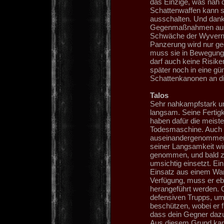
das Einzige, was nah d
Schattenwaffen kann s
ausschalten. Und dank 
Gegenmaßnahmen ausw
Schwäche der Wyvern is
Panzerung wird nur ge
muss sie in Bewegung 
darf auch keine Risike
später noch in eine gü
Schattenkanonen an di
Talos
Sehr nahkampfstark un
langsam. Seine Fertig
haben dafür die meis
Todesmaschine. Auch 
auseinandergenommen.
seiner Langsamkeit wi
genommen, und bald zer
umsichtig einsetzt. Ein
Einsatz aus einem Warp
Verfügung, muss er eb
herangeführt werden. 
defensiven Trupps, um
beschützen, wobei er f
dass dein Gegner dazu 
Aus diesem Grund kann