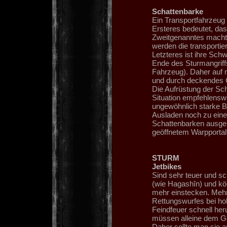
Schattenbarke
Ein Transportfahrzeug i
Ersteres bedeutet, das
Zweitgenanntes macht i
werden die transportie
Letzteres ist ihre Schw
Ende des Sturmangrif
Fahrzeug). Daher auf 
und durch deckendes 
Die Aufrüstung der Sc
Situation empfehlenswe
ungewöhnlich starke 
Ausladen noch zu einem
Schattenbarken ausger
geöffnetem Warpportal
STURM
Jetbikes
Sind sehr teuer und sc
(wie Hagashîn) und k
mehr einstecken. Mehr 
Rettungswurfes bei ho
Feindfeuer schnell he
müssen alleine dem Geg
Daher sollte man sie a