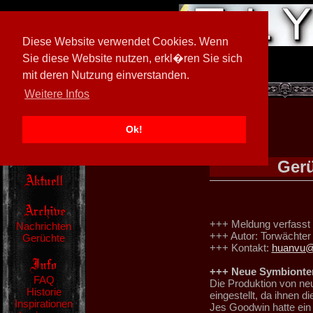
Diese Website verwendet Cookies. Wenn
Sie diese Website nutzen, erkl�ren Sie sich
mit deren Nutzung einverstanden.
[
594026/M3
]
Weitere Infos
Ok!
Gerü
+++ Meldung verfasst 
Nachrichten
+++ Autor: Torwächter
Gerüchte
+++ Kontakt:
huanvu@t
+++ Neue Symbionte
FAQ
Die Produktion von n
Historie
eingestellt, da ihnen d
Inspirationen
Jes Goodwin hatte ein 