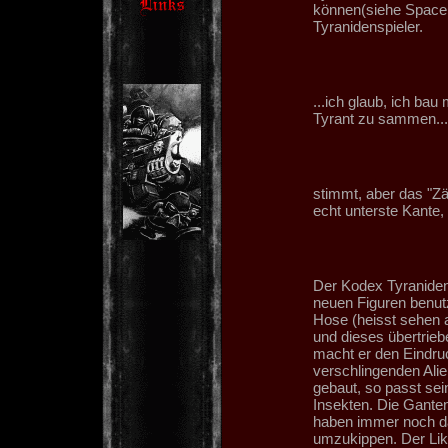
können(siehe Space 
Tyranidenspieler.
...ich glaub, ich bau
Tyrant zu sammen...
stimmt, aber das "Z
echt unterste Kante,
Der Kodex Tyraniden 
neuen Figuren benutze
Hose (heisst sehen a
und dieses übertrie
macht er den Eindruc
verschlingenden Ali
gebaut, so passt sei
Insekten. Die Gante
haben immer noch da
umzukippen. Der Likto