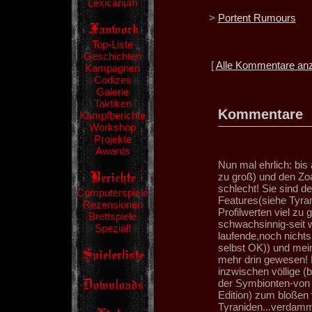
Lexicanum
>
Portent Rumours
Top-Liste
Geschichten
[
Alle Kommentare an
Kampagnen
Codizes
Galerie
Taktiken
Kommentare
Kampfberichte
Workshop
Projekte
Awards
Nun mal ehrlich: bis
zu groß) und den Zo
schlecht! Sie sind d
Computerspiele
Features(siehe Tyrant
Rezensionen
Profilwerten viel zu
Brettspiele
schwachsinnig-seit 
Spezial!
laufende,noch nicht
selbst OK)) und mein
mehr drin gewesen! D
inzwischen völlige (b
der Symbionten-von 
Edition) zum bloßen
Tyraniden...verdamm