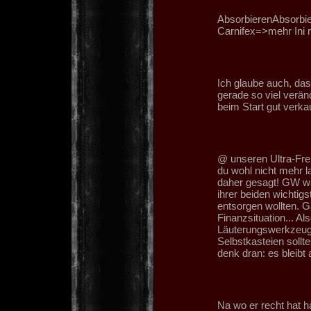
AbsorbierenAbsorbie
Carnifex=>mehr Ini m
Ich glaube auch, das
gerade so viel verä
beim Start gut verkau
@ unseren Ultra-Freu
du wohl nicht mehr l
daher gesagt! GW w
ihrer beiden wichtig
entsorgen wollten. 
Finanzsituation... A
Läuterungswerkzeuge
Selbstkasteien sollt
denk dran: es bleibt 
Na wo er recht hat h