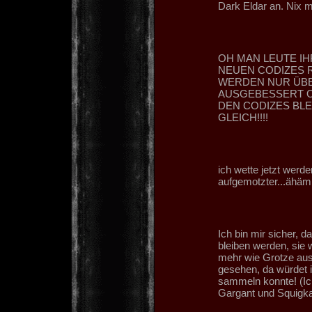
Dark Eldar an. Nix 
OH MAN LEUTE IH
NEUEN CODIZES R
WERDEN NUR ÜBE
AUSGEBESSERT O
DEN CODIZES BLE
GLEICH!!!!
ich wette jetzt wer
aufgemotzter...ähäm.
Ich bin mir sicher, 
bleiben werden, sie 
mehr wie Grotze aus
gesehen, da würdet i
sammeln konnte! (Ic
Gargant und Squigka