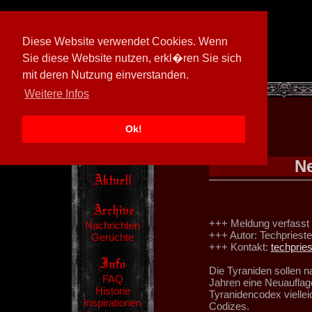
Diese Website verwendet Cookies. Wenn
Sie diese Website nutzen, erkl�ren Sie sich
mit deren Nutzung einverstanden.
[
600026/M3
]
Weitere Infos
Ok!
Ne
+++ Meldung verfasst 
Nachrichten
+++ Autor: Techprieste
Gerüchte
+++ Kontakt:
techprie
Die Tyraniden sollen n
FAQ
Jahren eine Neuauflag
Historie
Tyranidencodex viellei
Inspirationen
Codizes.