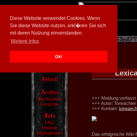
Diese Website verwendet Cookies. Wenn
Sie diese Website nutzen, erkl�ren Sie sich
mit deren Nutzung einverstanden.
[
600026/M3
]
Weitere Infos
Ok!
Lexic
+++ Meldung verfasst
Nachrichten
+++ Autor: Torwächter
Gerüchte
+++ Kontakt:
torwaec
FAQ
Historie
Inspirationen
Das erfolgreiche Wiki