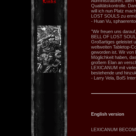
Administratoren, allen 
Qualitätskontrolle. Da
will ich nun Platz ma
LOST SOULS zu ermög
- Huan Vu, sphaerento
"Wir freuen uns dara
BELL OF LOST SOULS 
Großartiges geleistet 
weltweiten Tabletop-C
geworden ist. Wir von 
Möglichkeit haben, das
großem Elan an versc
LEXICANUM mit vielen 
bestehende und hinzu
- Larry Vela, BolS Inte
English version
LEXICANUM BECOME