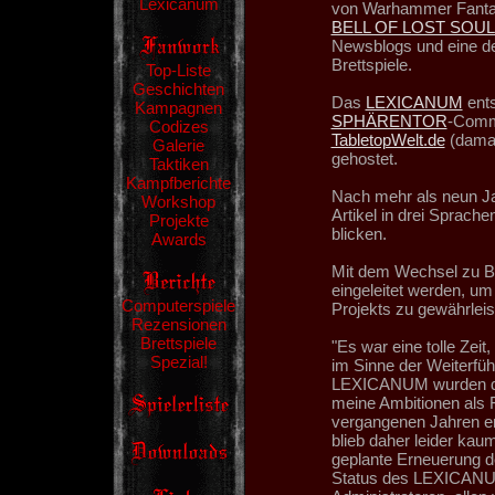
Lexicanum
von Warhammer Fantasy
BELL OF LOST SOU
Newsblogs und eine de
Brettspiele.
Top-Liste
Geschichten
Das
LEXICANUM
ents
Kampagnen
SPHÄRENTOR
-Commu
Codizes
TabletopWelt.de
(damal
Galerie
gehostet.
Taktiken
Kampfberichte
Nach mehr als neun Ja
Workshop
Artikel in drei Sprac
Projekte
blicken.
Awards
Mit dem Wechsel zu B
eingeleitet werden, u
Computerspiele
Projekts zu gewährleis
Rezensionen
Brettspiele
"Es war eine tolle Zei
Spezial!
im Sinne der Weiterfüh
LEXICANUM wurden d
meine Ambitionen als 
vergangenen Jahren en
blieb daher leider kau
geplante Erneuerung 
Status des LEXICANUM