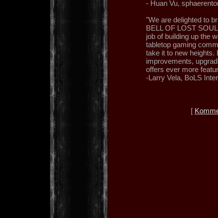
- Huan Vu, sphaerento
"We are delighted to b
BELL OF LOST SOULS n
job of building up the w
tabletop gaming commu
take it to new heights.
improvements, upgrad
offers ever more featu
-Larry Vela, BoLS Inte
[
Kommen