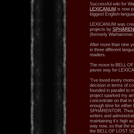
Successful wiki for 
LEXICANUM
is now pa
biggest English-langua
LEXICANUM was created
projects by
SPHÄRE
(formerly Warhammer.
After more than nine 
in three different lan
readers.
The move to BELL OF
paves way for LEXICA
"I've loved every mom
decision in terms of 
founded in parallel t
project sparked my amb
concentrate on that in 
enough time for eithe
SPHÄRENTOR. Thus, all
writers and administrat
maintaining it's high a
way now, so that the w
the BELL OF LOST SO