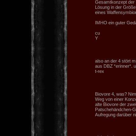
Gesamtkonzept der Bu
Lösung in der Größe 
eines Waffensymbion
IMHO ein guter Ged
cu
Y
also an der 4 stört 
aus DBZ *erinner*. 
t-rex
Biovore 4, was? Ni
Weg von einer Konzep
alte Biovore der zwei
Patschehändchen-Gori
Aufregung darüber ni