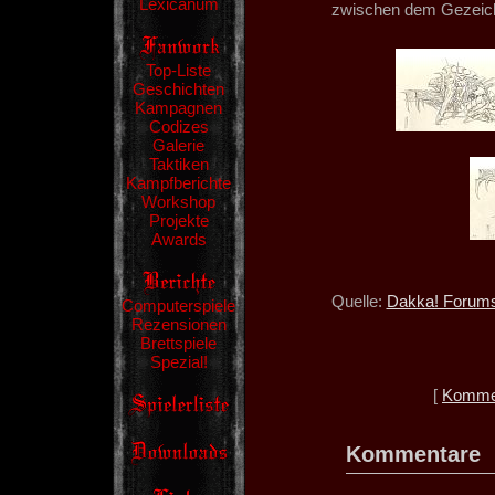
Lexicanum
zwischen dem Gezeich
Top-Liste
Geschichten
Kampagnen
Codizes
Galerie
Taktiken
Kampfberichte
Workshop
Projekte
Awards
Quelle:
Dakka! Forum
Computerspiele
Rezensionen
Brettspiele
Spezial!
[
Kommen
Kommentare