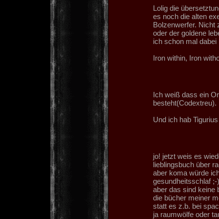
Lolig die übersetzt
es noch die alten ex
Bolzenwerfer. Nicht 
oder der goldene le
ich schon mal dabei 
Iron within, Iron witho
Ich weiß dass ein O
besteht(Codextreu).
Und ich hab Tigurius
jo! jetzt weis es wi
lieblingsbuch über ra
aber koma würde ich
gesundheitsschlaf ;-
aber das sind keine 
die bücher meiner me
statt es z.b. bei sp
ja raumwölfe oder ta