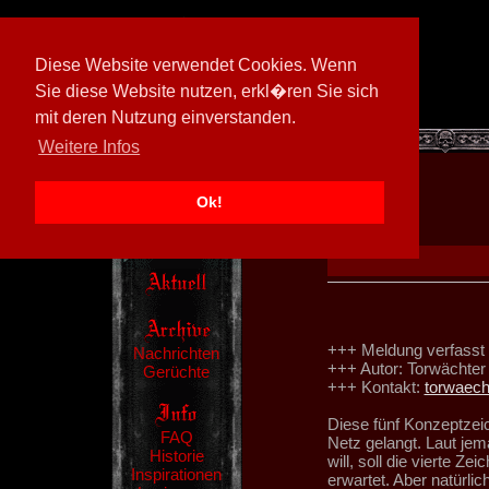
Diese Website verwendet Cookies. Wenn
Sie diese Website nutzen, erkl�ren Sie sich
mit deren Nutzung einverstanden.
[
602026/M3
]
Weitere Infos
Ok!
+++ Meldung verfasst
Nachrichten
+++ Autor: Torwächter
Gerüchte
+++ Kontakt:
torwaec
Diese fünf Konzeptzeic
FAQ
Netz gelangt. Laut jem
Historie
will, soll die vierte 
Inspirationen
erwartet. Aber natürli