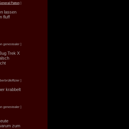
eneral Patton
]
en lassen
 fluff
n genestealer ]
"Bug Trek X
alsch
rcht
rbrülloffizier ]
ner krabbelt
n genestealer ]
Leute
- warum zum