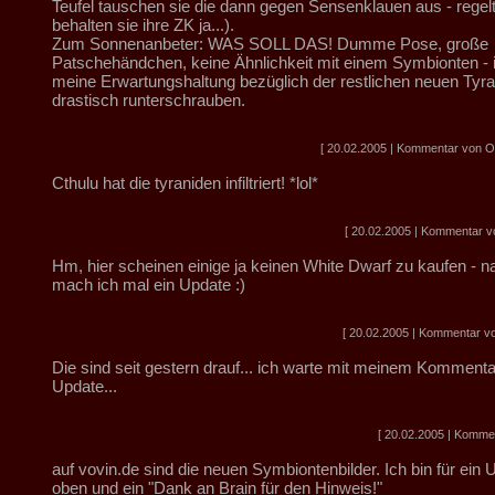
Teufel tauschen sie die dann gegen Sensenklauen aus - regel
behalten sie ihre ZK ja...).
Zum Sonnenanbeter: WAS SOLL DAS! Dumme Pose, große
Patschehändchen, keine Ähnlichkeit mit einem Symbionten - i
meine Erwartungshaltung bezüglich der restlichen neuen Tyr
drastisch runterschrauben.
[ 20.02.2005 | Kommentar von Obe
Cthulu hat die tyraniden infiltriert! *lol*
[ 20.02.2005 | Kommentar 
Hm, hier scheinen einige ja keinen White Dwarf zu kaufen - n
mach ich mal ein Update :)
[ 20.02.2005 | Kommentar vo
Die sind seit gestern drauf... ich warte mit meinem Komment
Update...
[ 20.02.2005 | Komme
auf vovin.de sind die neuen Symbiontenbilder. Ich bin für ein 
oben und ein "Dank an Brain für den Hinweis!"