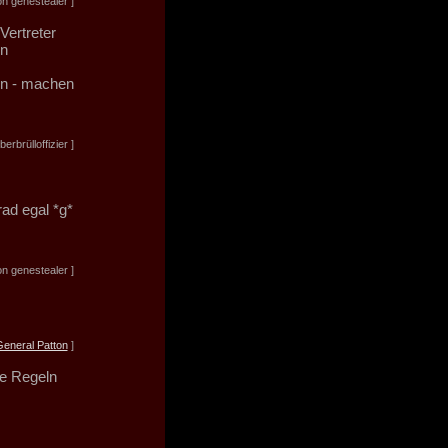
n genestealer ]
Vertreter
en
en - machen
rbrülloffizier ]
rad egal *g*
n genestealer ]
eneral Patton
]
ie Regeln