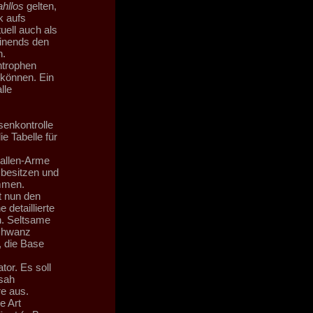
ahllos
gelten,
k aufs
uell auch als
einends den
n.
ntrophen
 können. Ein
lle
senkontrolle
e Tabelle für
rallen-Arme
 besitzen und
mmen.
t nun den
 detaillierte
n. Seltsame
Schwanz
, die Base
tor. Es soll
sah
e aus.
e Art