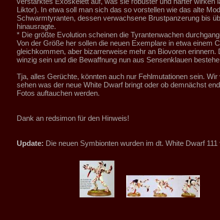
verstärktes Exoskelett auf, was sie robuster und härter wirken l
Liktor). In etwa soll man sich das so vorstellen wie das alte Mod
Schwarmtyranten, dessen verwachsene Brustpanzerung bis üb
hinausragte.
* Die größte Evolution scheinen die Tyrantenwachen durchgang
Von der Größe her sollen die neuen Exemplare in etwa einem Ca
gleichkommen, aber bizarrerweise mehr an Biovoren erinnern. D
winzig sein und die Bewaffnung nun aus Sensenklauen bestehe
Tja, alles Gerüchte, könnten auch nur Fehlmutationen sein. Wir
sehen was der neue White Dwarf bringt oder ob demnächst end
Fotos auftauchen werden.
Dank an redsimon für den Hinweis!
Update:
Die neuen Symbionten wurden im dt. White Dwarf 111 v