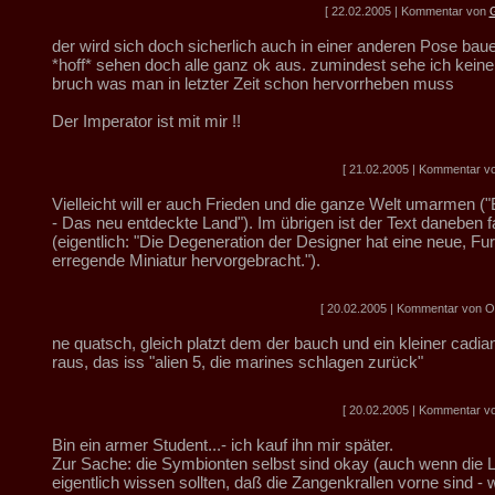
[ 22.02.2005 | Kommentar von
G
der wird sich doch sicherlich auch in einer anderen Pose bau
*hoff* sehen doch alle ganz ok aus. zumindest sehe ich keinen
bruch was man in letzter Zeit schon hervorrheben muss
Der Imperator ist mit mir !!
[ 21.02.2005 | Kommentar vo
Vielleicht will er auch Frieden und die ganze Welt umarmen (
- Das neu entdeckte Land"). Im übrigen ist der Text daneben f
(eigentlich: "Die Degeneration der Designer hat eine neue, Fu
erregende Miniatur hervorgebracht.").
[ 20.02.2005 | Kommentar von Obe
ne quatsch, gleich platzt dem der bauch und ein kleiner cadia
raus, das iss "alien 5, die marines schlagen zurück"
[ 20.02.2005 | Kommentar vo
Bin ein armer Student...- ich kauf ihn mir später.
Zur Sache: die Symbionten selbst sind okay (auch wenn die 
eigentlich wissen sollten, daß die Zangenkrallen vorne sind 