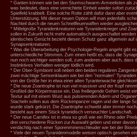
* Ganten können wie bei den Sturmschwarm-Armeelisten als
z
was bedeutet, dass eine vernichtete Einheit wieder sofort zurüc
Spielfeld krabbelt. Eine solche Rotte zählt dafür dann aber event
Unterstützung. Mit dieser neuen Option will man jedenfalls sch
Nachteil durch die neuen Schnellfeuerwaffen wieder ausgleiche
* Mittelgroße Tyranidenkreaturen wie Tyranidenkrieger und Zoa
sollen in Zukunft nicht mehr automatisch ausgeschaltet werden
identisches Gerücht bezieht diesen Schutz ganz allgemein auf a
Synapsenkreaturen.
* Was die Überarbeitung der Psychologie-Regeln angeht gibt es
unterschiedliche Stimmen. Zum einen heißt es, dass die Synap
nun noch wichtiger werden soll, zum anderen aber auch, dass di
Instinktives Verhalten weniger tödlich wird.
* Der Ober-Symbiont soll neben den beiden regulären Zangenk
zwei mächtige Sensenklauen wie bei den "normalen" Tyraniden
von der Größe her in etwa einer alten Tyrantenwache gleichko
* Die neue Zoantrophe ist nun viel massiver und der Kopf nimm
Großteil der Körpermasse ein. Das freiliegende Gehirn weist eine
Textur auf mit einem Wust aus pulsierenden Adern und Organe
Stacheln sollen aus dem Rückenpanzer ragen und der lange 
wurde stark gekürzt. Die Zoantrophe schwebt aber immer noch
besteht aus einem Stück tyranidisch verseuchter Landschaft.
* Der neue Carnifex ist in etwa so groß wie ein Rhino oder Preda
drei verschiedene Rücken zur Auswahl geben und einer davon 
verdächtig nach einer Sporenminenschleuder wie bei der Biovor
* Viele der neuen Tyranidenmodelle weisen optisch gesehen ein