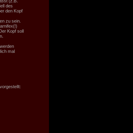
ässt (z.B.
ell des
er den Kopf
en zu sein.
rnifex(!)
er Kopf soll
n.
 werden
lich mal
orgestellt: