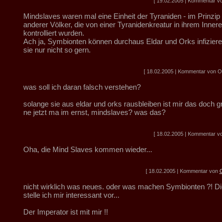
[ 19.02.2005 | Kommentar vo
Mindslaves waren mal eine Einheit der Tyraniden - im Prinzip 
anderer Völker, die von einer Tyranidenkreatur in ihrem Inner
kontrolliert wurden.
Ach ja, Symbionten können durchaus Eldar und Orks infizier
sie nur nicht so gern.
[ 18.02.2005 | Kommentar von Obe
was soll ich daran falsch verstehen?
solange sie aus eldar und orks rausbleiben ist mir das doch g
ne jetzt ma im ernst, mindslaves? was das?
[ 18.02.2005 | Kommentar vo
Oha, die Mind Slaves kommen wieder...
[ 18.02.2005 | Kommentar von
G
nicht wirklich was neues. oder was machen Symbionten ?! D
stelle ich mir interessant vor...
Der Imperator ist mit mir !!