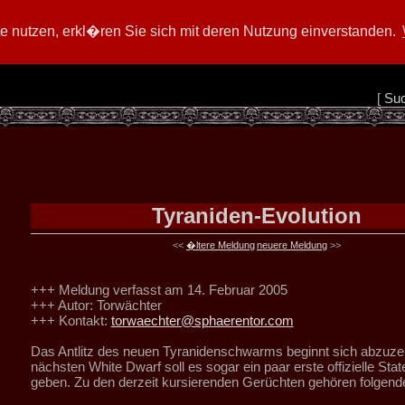
 nutzen, erkl�ren Sie sich mit deren Nutzung einverstanden.
[
Su
Tyraniden-Evolution
<<
�ltere Meldung
neuere Meldung
>>
+++ Meldung verfasst am 14. Februar 2005
+++ Autor: Torwächter
+++ Kontakt:
torwaechter@sphaerentor.com
Das Antlitz des neuen Tyranidenschwarms beginnt sich abzuze
nächsten White Dwarf soll es sogar ein paar erste offizielle Sta
geben. Zu den derzeit kursierenden Gerüchten gehören folgend