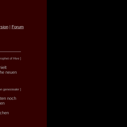
sion
|
Forum
ophet of Hive ]
ielt
che neuen
n genestealer ]
nten noch
ten
ichen