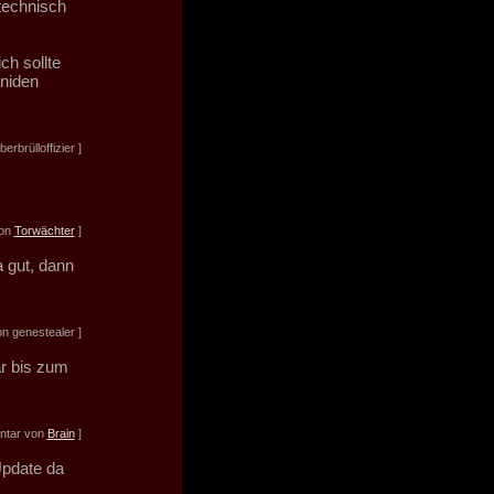
technisch
ch sollte
aniden
rbrülloffizier ]
von
Torwächter
]
a gut, dann
n genestealer ]
ar bis zum
ntar von
Brain
]
Update da