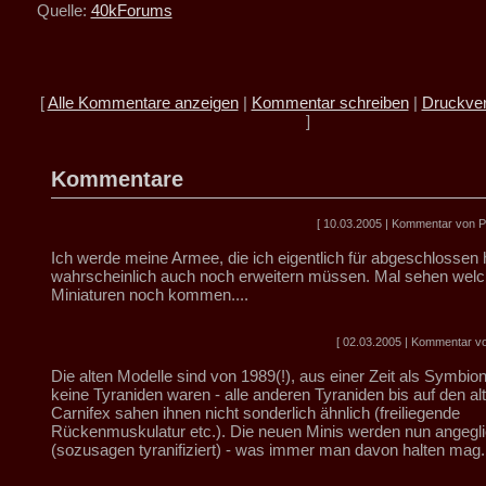
Quelle:
40kForums
[
Alle Kommentare anzeigen
|
Kommentar schreiben
|
Druckver
]
Kommentare
[ 10.03.2005 | Kommentar von Pr
Ich werde meine Armee, die ich eigentlich für abgeschlossen h
wahrscheinlich auch noch erweitern müssen. Mal sehen wel
Miniaturen noch kommen....
[ 02.03.2005 | Kommentar vo
Die alten Modelle sind von 1989(!), aus einer Zeit als Symbio
keine Tyraniden waren - alle anderen Tyraniden bis auf den al
Carnifex sahen ihnen nicht sonderlich ähnlich (freiliegende
Rückenmuskulatur etc.). Die neuen Minis werden nun angegl
(sozusagen tyranifiziert) - was immer man davon halten mag.