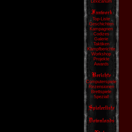
Lexicanum
Top-Liste
Geschichten
Kampagnen
Codizes
Galerie
Taktiken
Kampfberichte
Workshop
Projekte
Awards
Computerspiele
Rezensionen
Brettspiele
Spezial!