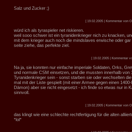
Salz und Zucker ;)
[ 19.02.2005 | Kommentar von Obe
würd ich als tyraspieler net riskieren.
weil sooo schwer ist ein tyranidenkrieger nich zu knacken, u
mit dem krieger auch noch die mindslaves erwische oder gar
seite ziehe, das perfekte ziel.
[ 19.02.2005 | Kommentar vo
Na ja, sie konnten nur einfache imperiale Soldaten, Orks, Gret
und normale CSM einsetzen, und die mussten innerhalb von 
Tyranidenkrieger sein - sonst starben sie oder wechselten die
mal mit der Liste gespielt (mit einer Armee gegen einen 1400
Dämon) aber sie nicht eingesetzt - ich finde so etwas nur in
sinnvoll.
[ 19.02.2005 | Kommentar von Obe
das klingt wie eine schlechte rechtfertigung für die alten alliier
*lol*