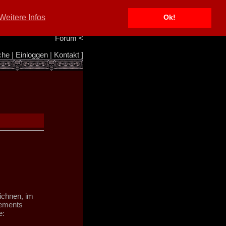
Portal
<
Weitere Infos
Ok!
Info/Impressum
<
Team
<
Forum
<
che
|
Einloggen
|
Kontakt
]
ichnen, im
tements
e: