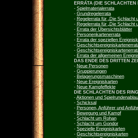
ERRATA (DIE SCHLACHTEN 
-
Spielmaterialerrata
-
Grundregelerrata
-
Regelerrata für „Die Schlacht
-
Regelerrata für „Die Schlacht
-
Errata der Übersichtsblätter
-
Personenkartenerrata
-
Errata der speziellen Ereignis
-
Geschichtsereigniskartenerra
-
Geschichtsereigniskartenerrat
-
Errata der allgemeinen Ereigni
DAS ENDE DES DRITTEN ZE
-
Neue Personen
-
Gruppierungen
-
Belagerungsmaschinen
-
Neue Ereigniskarten
-
Neue Kampfeffekte
DIE SCHLACHTEN DES RIN
-
Aktionen und Spielrundenablau
-
Schicksal
-
Personen, Anführer und Anführ
-
Bewegung und Kampf
-
Schlacht um Rohan
-
Schlacht um Gondor
-
Spezielle Ereigniskarten
-
Geschichtsereigniskarten