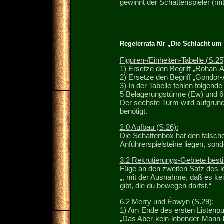
gewinnt der Schattenspieler (m
Regelerrata für „Die Schlacht u
Figuren-/Einheiten-Tabelle (S.25
1) Ersetze den Begriff „Rohan-
2) Ersetze den Begriff „Gondor
3) In der Tabelle fehlen folgende
5 Belagerungstürme (Ew) und 6
Der sechste Turm wird aufgrund
benötigt.
2.0 Aufbau (S.26):
Die Schattenbox hat den falschen 
Anführerspielsteine liegen, sonde
3.2 Rekrutierungs-Gebiete best
Füge an den zweiten Satz des le
„, mit der Ausnahme, daß es kei
gibt, die du bewegen darfst.“
6.2 Merry und Éowyn (S.29):
1) Am Ende des ersten Listenpun
„Das Aber-kein-lebender-Mann-b