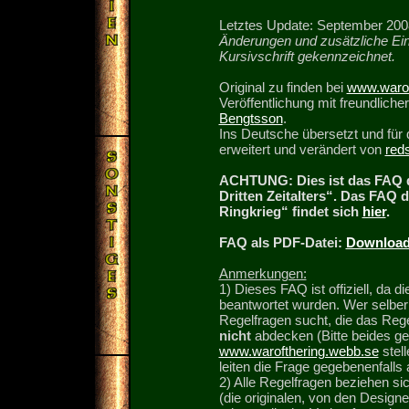
Letztes Update: September 200
Änderungen und zusätzliche Ei
Kursivschrift gekennzeichnet.
Original zu finden bei
www.warof
Veröffentlichung mit freundlic
Bengtsson
.
Ins Deutsche übersetzt und für
erweitert und verändert von
red
ACHTUNG: Dies ist das FAQ d
Dritten Zeitalters“. Das FAQ 
Ringkrieg“ findet sich
hier
.
FAQ als PDF-Datei:
Downloa
Anmerkungen:
1) Dieses FAQ ist offiziell, da 
beantwortet wurden. Wer selber 
Regelfragen sucht, die das Reg
nicht
abdecken (Bitte beides ge
www.warofthering.webb.se
stell
leiten die Frage gegebenenfalls 
2) Alle Regelfragen beziehe
(die originalen, von den Designer