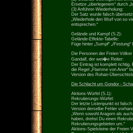
Ersetze „überlegenem“ durch „
(3) Anführer-Wiederholung:
Der Satz wurde falsch übersetzt
„Wiederhole den Wurf von so vi
entsprechen.“
Gelände und Kampf (S.2):
Gelände-Effekte-Tabelle:
Füge hinter „Sumpf“ „/Festung“ 
Die Personen der Freien Völker 
Gandalf, der wei�e Reiter:
Der Eintrag ist komplett richtig
die Regel „Flamme von Anor“ fals
Version des Rohan-Übersichtsbl
Die Schlacht um Gondor - Scha
Aktions-Würfel (S.1):
Rekrutierungs-Würfel:
Der letzte Listenpunkt ist falsc
Version derselbe Fehler vorhand
„Wenn sowohl Aragorn als auch 
haben, drehst Du einen Rekrutie
Rekrutierungsgebieten um.“
Aktions-Spielsteine der Freien V