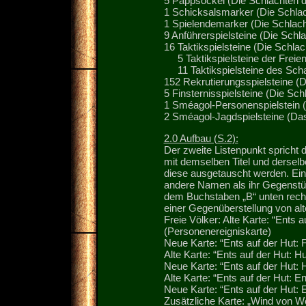
5 Pappsockel (Die Schlachten d
1 Schicksalsmarker (Die Schlac
1 Spielendemarker (Die Schlach
9 Anführerspielsteine (Die Schl
16 Taktikspielsteine (Die Schla
5 Taktikspielsteine der Freien
11 Taktikspielsteine des Scha
152 Rekrutierungsspielsteine (
5 Finsternisspielsteine (Die Sc
1 Sméagol-Personenspielstein (D
2 Sméagol-Jagdspielsteine (Das 
2.0 Aufbau (S.2):
Der zweite Listenpunkt spricht 
mit demselben Titel und derselb
diese ausgetauscht werden. Ein
andere Namen als ihr Gegenstüc
dem Buchstaben „B“ unten rechts
einer Gegenüberstellung von a
Freie Völker: Alte Karte: “Ents 
(Personenereigniskarte)
Neue Karte: “Ents auf der Hut: 
Alte Karte: “Ents auf der Hut: 
Neue Karte: “Ents auf der Hut: 
Alte Karte: “Ents auf der Hut: E
Neue Karte: “Ents auf der Hut: 
Zusätzliche Karte: „Wind von W