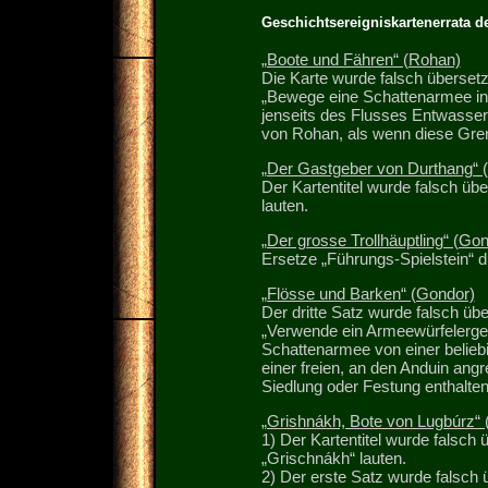
Geschichtsereigniskartenerrata d
„Boote und Fähren“ (Rohan)
Die Karte wurde falsch übersetz
„Bewege eine Schattenarmee in 
jenseits des Flusses Entwasser
von Rohan, als wenn diese Gren
„Der Gastgeber von Durthang“ 
Der Kartentitel wurde falsch üb
lauten.
„Der grosse Trollhäuptling“ (Go
Ersetze „Führungs-Spielstein“ d
„Flösse und Barken“ (Gondor)
Der dritte Satz wurde falsch übe
„Verwende ein Armeewürfelergeb
Schattenarmee von einer belieb
einer freien, an den Anduin an
Siedlung oder Festung enthalten 
„Grishnákh, Bote von Lugbúrz“
1) Der Kartentitel wurde falsc
„Grischnákh“ lauten.
2) Der erste Satz wurde falsch 