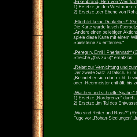
„Erkenbrand, Herr von Westfold
1) Ersetze „in den Westmarken“
2) Ersetze „der Ebene von Roh
„Fürchtet keine Dunkelheit!“ (G
Die Karte wurde falsch übersetz
„Ändere einen beliebigen Aktion
spiele diese Karte mit einem Wi
Spielsteine zu entfernen.“
„Peregrin, Ernil i Pheriannath“ 
Streiche „(bis zu 6)“ ersatzlos.
„Reitet zur Vernichtung und zu
Der zweite Satz ist falsch. Er m
„Befindet er sich dort nicht, b
oder -Heermeister enthält, bis z
„Wachen und schnelle Späher“ 
1) Ersetze „Nordgrenze“ durch 
2) Ersetze „im Tal des Entwasser
„Wo sind Reiter und Ross?“ (R
Füge vor „Rohan-Siedlungen“ „fr