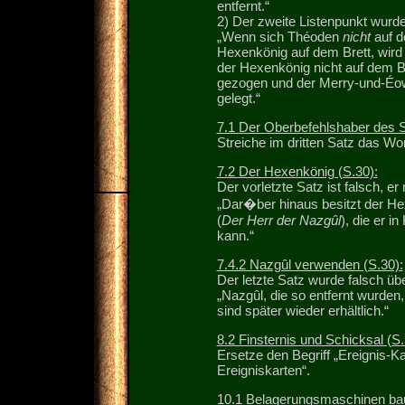
entfernt.“
2) Der zweite Listenpunkt wurde
„Wenn sich Théoden
nicht
auf de
Hexenkönig auf dem Brett, wird e
der Hexenkönig nicht auf dem Br
gezogen und der Merry-und-Éow
gelegt.“
7.1 Der Oberbefehlshaber des S
Streiche im dritten Satz das Wort
7.2 Der Hexenkönig (S.30):
Der vorletzte Satz ist falsch, er
„Dar�ber hinaus besitzt der Hex
(
Der Herr der Nazgûl
), die er i
kann.“
7.4.2 Nazgûl verwenden (S.30):
Der letzte Satz wurde falsch üb
„Nazgûl, die so entfernt wurden
sind später wieder erhältlich.“
8.2 Finsternis und Schicksal (S.
Ersetze den Begriff „Ereignis-K
Ereigniskarten“.
10.1 Belagerungsmaschinen bau