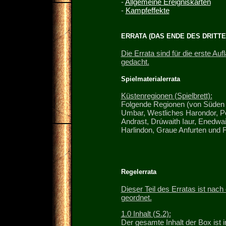
-
Allgemeine Ereigniskarten
-
Kampfeffekte
ERRATA (DAS ENDE DES DRITTE
Die Errata sind für die erste Au
gedacht.
Spielmaterialerrata
Küstenregionen (Spielbrett):
Folgende Regionen (von Süden 
Umbar, Westliches Harondor, Pe
Andrast, Drúwaith Iaur, Enedwait
Harlindon, Graue Anfurten und F
Regelerrata
Dieser Teil des Erratas ist nac
geordnet.
1.0 Inhalt (S.2):
Der gesamte Inhalt der Box ist 