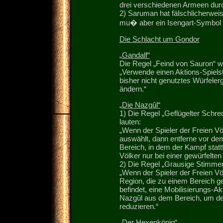
drei verschiedenen Armeen durc
2) Saruman hat fälschlicherweis
mu� aber ein Isengart-Symbol 
Die Schlacht um Gondor
„Gandalf“
Die Regel „Feind von Sauron“ wu
„Verwende einen Aktions-Spiels
bisher nicht genutztes Würfeler
ändern.“
„Die Nazgûl“
1) Die Regel „Geflügelter Schre
lauten:
„Wenn der Spieler der Freien V
auswählt, dann entferne vor d
Bereich, in dem der Kampf statt
Völker nur bei einer gewürfelten
2) Die Regel „Grausige Stimmen
„Wenn der Spieler der Freien Vö
Region, die zu einem Bereich g
befindet, eine Mobilisierungs-Ak
Nazgûl aus dem Bereich, um de
reduzieren.“
„Der Hexenkönig“