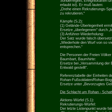
Sonderregeln, Ereigniskarten u
erlaubt ist). Er muß lauten:
„Drehe einen Rekrutierungs-Spi
zu rekrutieren.“
Kämpfe (S.2):
(1) Gelände-Überlegenheit ermit
Ersetze „überlegenem“ durch „
(3) Anführer-Wiederholung:
Der Satz wurde falsch übersetzt
„Wiederhole den Wurf von so vi
entsprechen.“
Die Personen der Freien Völker 
Baumbart, Baumhirte:
Ersetze bei „Versammlung der E
Entwald gestellt“.
Referenztabelle der Einheiten de
Rohan-Fußsoldaten/Rohan-Bog
Ersetze unter „Bevorzugtes Gelä
Die Schlacht um Rohan - Schat
Aktions-Würfel (S.1):
Rekrutierungs-Würfel:
Der letzte Listenpunkt wurde fa