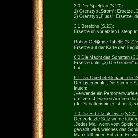
3.0 Der Spielplan (S.20):
1) Grenztyp „Strom“: Ersetze „
2) Grenztyp „Fluss“: Ersetze „d
3.1 Bereiche (S.20):
Ersetze im vorletzten Listenpunk
Rohan-Gel�nde-Tabelle (S.21):
Ersetze auf der Karte den Begrif
6.0 Die Macht des Schatten (S.
Ersetze unter „3) Die Gruben“ 
hai“.
6.1 Der Oberbefehlshaber des S
Der Listenpunkt „Die Stimme S
lauten:
„Verwende ein Personenwürfeler
drei verschiedenen Armeen durc
(der Schattenspieler ist bei 4, 5 
7.0 Die Schicksalsleiste (S.22):
Der vorletzte Satz wurde falsch
„Jedes Mal, wenn vom Spieler d
gewählt wird, welches das Schic
Man stellt einen Ent zum Entwal