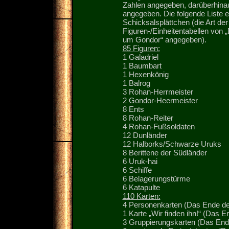
Zahlen angegeben, darüberhinaus
angegeben. Die folgende Liste e
Schicksalsplättchen (die Art der
Figuren-/Einheitentabellen von
um Gondor“ angegeben).
85 Figuren:
1 Galadriel
1 Baumbart
1 Hexenkönig
1 Balrog
3 Rohan-Herrmeister
2 Gondor-Heermeister
8 Ents
8 Rohan-Reiter
4 Rohan-Fußsoldaten
12 Dunländer
12 Halborks/Schwarze Uruks
8 Berittene der Südländer
6 Uruk-hai
6 Schiffe
6 Belagerungstürme
6 Katapulte
110 Karten:
4 Personenkarten (Das Ende des 
1 Karte „Wir finden ihn!“ (Das En
3 Gruppierungskarten (Das Ende 