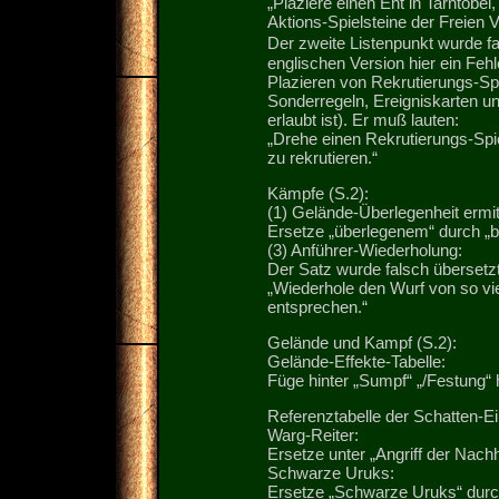
„Plaziere einen Ent in Tarntobel,
Aktions-Spielsteine der Freien V
Der zweite Listenpunkt wurde f
englischen Version hier ein Fehl
Plazieren von Rekrutierungs-Spi
Sonderregeln, Ereigniskarten u
erlaubt ist). Er muß lauten:
„Drehe einen Rekrutierungs-Spi
zu rekrutieren.“
Kämpfe (S.2):
(1) Gelände-Überlegenheit ermit
Ersetze „überlegenem“ durch „
(3) Anführer-Wiederholung:
Der Satz wurde falsch übersetzt
„Wiederhole den Wurf von so vi
entsprechen.“
Gelände und Kampf (S.2):
Gelände-Effekte-Tabelle:
Füge hinter „Sumpf“ „/Festung“ 
Referenztabelle der Schatten-Ei
Warg-Reiter:
Ersetze unter „Angriff der Nach
Schwarze Uruks:
Ersetze „Schwarze Uruks“ durch