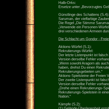
Halb-Orks:
Ersetze unter „Bevorzugtes Gel
Günstlinge des Schattens (S.4):
Saruman, der vielfarbige Zauber
Die Regel „Die Stimme Sarumans
„Verwende ein Personen-Würfele
drei verschiedenen Armeen durc
Die Schlacht um Gondor - Freie
Aktions-Würfel (S.1):
Rekrutierungs-Würfel:
Der letzte Listenpunkt ist falsc
Version derselbe Fehler vorhand
„Wenn sowohl Aragorn als auch 
haben, drehst Du einen Rekrutie
Rekrutierungsgebieten um.“
Aktions-Spielsteine der Freien V
Der zweite Listenpunkt ist fals
Version derselbe Fehler vorhand
„Drehe einen Rekrutierungs-Spie
Rekrutierungs-Spielstein in ei
Nation.“
Kämpfe (S.2):
(1) Gelände-Überlegenheit ermit