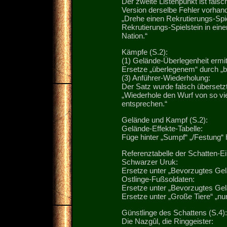
Der zweite Listenpunkt ist fals
Version derselbe Fehler vorhand
„Drehe einen Rekrutierungs-Spie
Rekrutierungs-Spielstein in ei
Nation.“
Kämpfe (S.2):
(1) Gelände-Überlegenheit ermit
Ersetze „überlegenem“ durch „
(3) Anführer-Wiederholung:
Der Satz wurde falsch übersetzt
„Wiederhole den Wurf von so vi
entsprechen.“
Gelände und Kampf (S.2):
Gelände-Effekte-Tabelle:
Füge hinter „Sumpf“ „/Festung“ 
Referenztabelle der Schatten-Ei
Schwarzer Uruk:
Ersetze unter „Bevorzugtes Gel
Ostlinge-Fußsoldaten:
Ersetze unter „Bevorzugtes Gel
Ersetze unter „Große Tiere“ „nu
Günstlinge des Schattens (S.4):
Die Nazgûl, die Ringgeister: