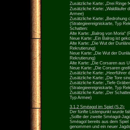
Zusätzliche Karte: „Drei Ringe 
Zusätzliche Karte: „Waldläufer 
Armee)
Zusätzliche Karte: „Bedrohung 
(Strategieereigniskarte, Typ Rek
Schatten:
Alte Karte: „Balrog von Moria“ 
Neue Karte: „Ein Balrog ist ge
Alte Karte: „Die Wut der Dunländ
Rekrutierung)
Neue Karte: „Die Wut der Dunlän
Rekrutierung)
Alte Karte: „Die Corsaren aus U
Neue Karte: „Die Corsaren greif
Zusätzliche Karte: „Heerführer 
Zusätzliche Karte: „Die Tore si
Zusätzliche Karte: „Tiefe Gräb
(Strategieereigniskarte, Typ Rek
Zusätzliche Karte: „Der Schatten
Typ Armee)
3.1.2 Sméagol im Spiel (S.2):
Der fünfte Listenpunkt wurde fa
„Sollte der zweite Sméagol-Ja
Sméagol bereits aus dem Spiel i
genommen und ein neuer Jagdsp