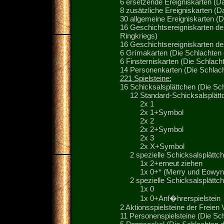
6 ersetzende Ereigniskarten (Da
8 zusätzliche Ereigniskarten (Da
30 allgemeine Ereigniskarten (D
16 Geschichtsereigniskarten de
Ringkriegs)
16 Geschichtsereigniskarten de
6 Grímakarten (Die Schlachten 
6 Finsterniskarten (Die Schlach
14 Personenkarten (Die Schlach
221 Spielsteine:
16 Schicksalsplättchen (Die Sc
12 Standard-Schicksalsplätt
2x 1
2x 1+Symbol
2x 2
2x 2+Symbol
2x 3
2x X+Symbol
2 spezielle Schicksalsplättche
1x 2+erneut ziehen
1x 0+* (Merry und Eowyn
2 spezielle Schicksalsplättch
1x 0
1x 0+Anf�hrerspielstein
2 Aktionsspielsteine der Freien
11 Personenspielsteine (Die Sc