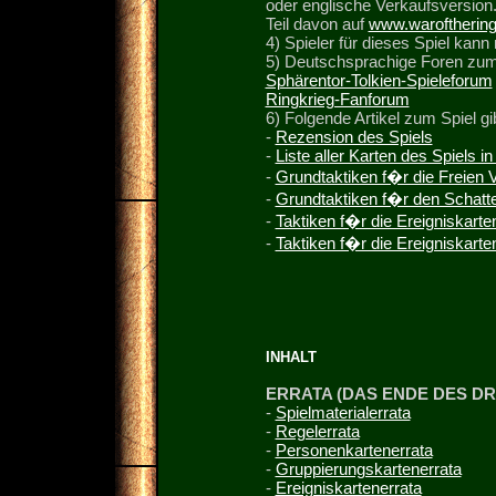
oder englische Verkaufsversion.
Teil davon auf
www.waroftherin
4) Spieler für dieses Spiel kan
5) Deutschsprachige Foren zum
Sphärentor-Tolkien-Spieleforum
Ringkrieg-Fanforum
6) Folgende Artikel zum Spiel gi
-
Rezension des Spiels
-
Liste aller Karten des Spiels 
-
Grundtaktiken f�r die Freien V
-
Grundtaktiken f�r den Schatte
-
Taktiken f�r die Ereigniskarte
-
Taktiken f�r die Ereigniskart
INHALT
ERRATA (DAS ENDE DES DR
-
Spielmaterialerrata
-
Regelerrata
-
Personenkartenerrata
-
Gruppierungskartenerrata
-
Ereigniskartenerrata