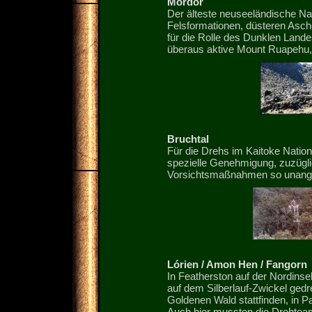
Mordor
Der älteste neuseeländische Nat
Felsformationen, düsteren Asch
für die Rolle des Dunklen Landes
überaus aktive Mount Ruapehu, 
Bruchtal
Für die Drehs im Kaitoke Nation
spezielle Genehmigung, zuzügli
Vorsichtsmaßnahmen so unanget
Lórien / Amon Hen / Fangorn
In Featherston auf der Nordins
auf dem Silberlauf-Zwickel gedr
Goldenen Wald stattfinden, in P
Auch hier mussten die Drehtea