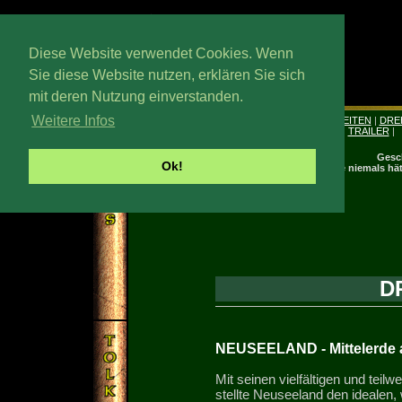
Diese Website verwendet Cookies. Wenn
Sie diese Website nutzen, erklären Sie sich
mit deren Nutzung einverstanden.
Hevenstag, 16. Wedmath 2026
Weitere Infos
|
INFOS
|
CREW
|
SCHAUSPIELER
|
DREHARBEITEN
|
DRE
EFFEKTE & DESIGN
|
WIRTSCHAFT
|
FOTOS
|
TRAILER
|
ÄNDERUNGEN
|
Gesc
Ok!
Und Dinge, die niemals hät
D
NEUSEELAND - Mittelerde 
Mit seinen vielfältigen und teil
stellte Neuseeland den idealen, 