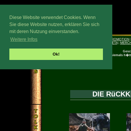
Diese Website verwendet Cookies. Wenn
Sie diese Website nutzen, erklären Sie sich
mit deren Nutzung einverstanden.
Sonntag, 13. Wedmath 2026
Weitere Infos
|
DG I
|
DG II
|
DG III
|
DZT I
|
DZT II
|
DRDK
|
PROMOTION
TABLETOP
|
GAMES
|
TOY BIZ
|
SIDESHOW WETA
|
MERCH
|
MATTZEICHNUNGEN
|
Gesc
Ok!
Und Dinge, die niemals h�tt
DIE RüCKK