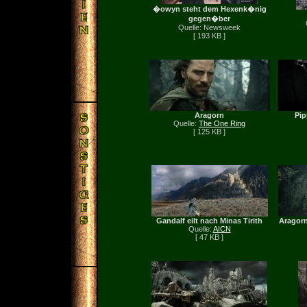
�owyn steht dem Hexenk�nig
gegen�ber
Quelle: Newsweek
[ 193 KB ]
Aragorn
Pip
Quelle:
The One Ring
[ 125 KB ]
Gandalf eilt nach Minas Tirith
Aragorn
Quelle:
AICN
[ 47 KB ]