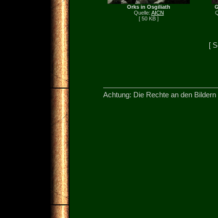
Orks in Osgiliath
G
Quelle:
AICN
Q
[ 50 KB ]
[ S
Achtung: Die Rechte an den Bildern 