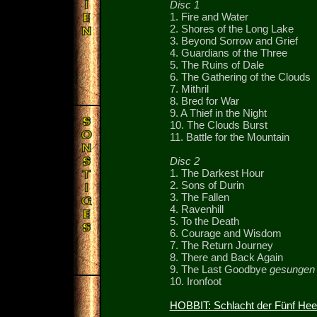
Disc 1
1. Fire and Water
2. Shores of the Long Lake
3. Beyond Sorrow and Grief
4. Guardians of the Three
5. The Ruins of Dale
6. The Gathering of the Clouds
7. Mithril
8. Bred for War
9. A Thief in the Night
10. The Clouds Burst
11. Battle for the Mountain
Disc 2
1. The Darkest Hour
2. Sons of Durin
3. The Fallen
4. Ravenhill
5. To the Death
6. Courage and Wisdom
7. The Return Journey
8. There and Back Again
9. The Last Goodbye
gesungen 
10. Ironfoot
HOBBIT: Schlacht der Fünf Hee