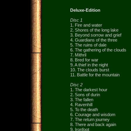
Deluxe-Edition
Disc 1
1. Fire and water
2. Shores of the long lake
3. Beyond sorrow and grief
4. Guardians of the three
5. The ruins of dale
6. The gathering of the clouds
7. Mithril
8. Bred for war
9. A thief in the night
10. The clouds burst
11. Battle for the mountain
Disc 2
1. The darkest hour
2. Sons of durin
3. The fallen
4. Ravenhill
5. To the death
6. Courage and wisdom
7. The return journey
8. There and back again
9. Ironfoot