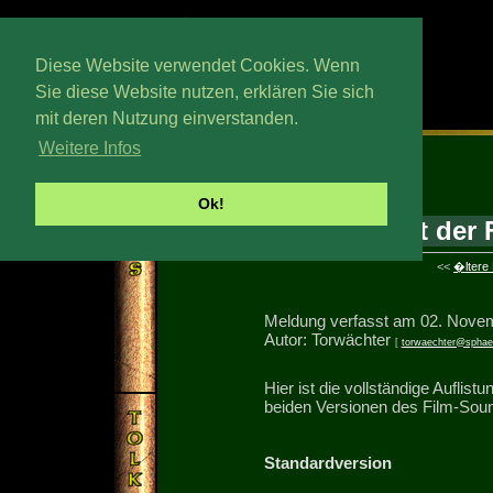
Diese Website verwendet Cookies. Wenn
Sie diese Website nutzen, erklären Sie sich
mit deren Nutzung einverstanden.
Sonntag, 13. Wedmath 2026
Weitere Infos
Ok!
Schlacht der 
<<
�ltere
Meldung verfasst am 02. Nove
Autor: Torwächter
[
torwaechter@sphae
Hier ist die vollständige Auflist
beiden Versionen des Film-Soun
Standardversion