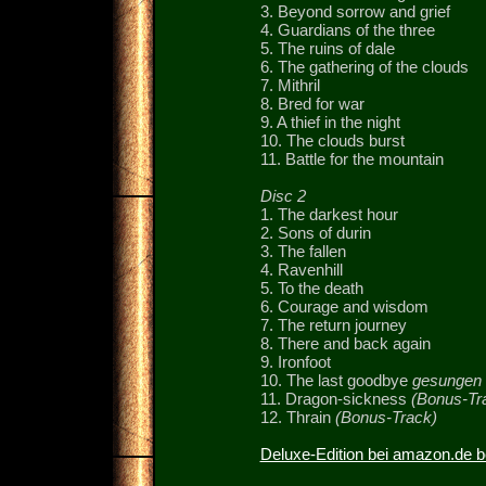
3. Beyond sorrow and grief
4. Guardians of the three
5. The ruins of dale
6. The gathering of the clouds
7. Mithril
8. Bred for war
9. A thief in the night
10. The clouds burst
11. Battle for the mountain
Disc 2
1. The darkest hour
2. Sons of durin
3. The fallen
4. Ravenhill
5. To the death
6. Courage and wisdom
7. The return journey
8. There and back again
9. Ironfoot
10. The last goodbye
gesungen 
11. Dragon-sickness
(Bonus-Tr
12. Thrain
(Bonus-Track)
Deluxe-Edition bei amazon.de b