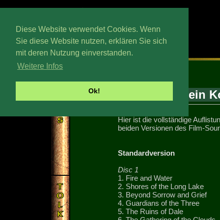
Diese Website verwendet Cookies. Wenn
Sie diese Website nutzen, erklären Sie sich
mit deren Nutzung einverstanden.
Montag, 14. Wedmath 2026
Weitere Infos
Ok!
Dein K
Hier ist die vollständige Auflist
beiden Versionen des Film-Soun
Standardversion
Disc 1
1. Fire and Water
2. Shores of the Long Lake
3. Beyond Sorrow and Grief
4. Guardians of the Three
5. The Ruins of Dale
6. The Gathering of the Clouds