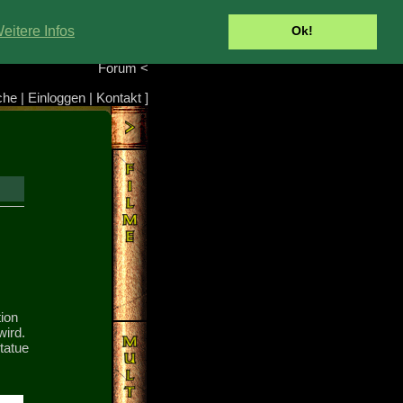
Portal
<
eitere Infos
Ok!
Info/Impressum
<
Team
<
Forum
<
che
|
Einloggen
|
Kontakt
]
ion
ird.
tatue