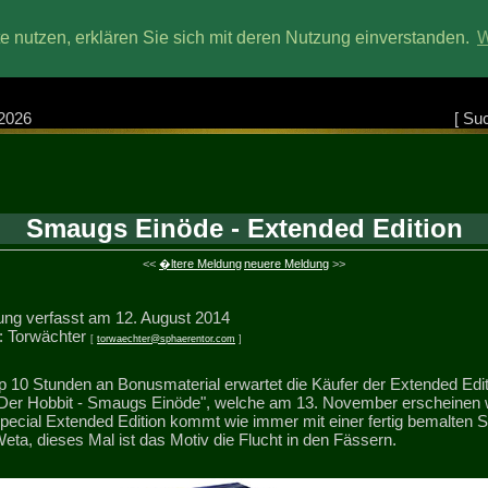
 nutzen, erklären Sie sich mit deren Nutzung einverstanden.
W
2026
[
Su
Smaugs Einöde - Extended Edition
<<
�ltere Meldung
neuere Meldung
>>
ng verfasst am 12. August 2014
: Torwächter
[
torwaechter@sphaerentor.com
]
 10 Stunden an Bonusmaterial erwartet die Käufer der Extended Edit
Der Hobbit - Smaugs Einöde", welche am 13. November erscheinen w
pecial Extended Edition kommt wie immer mit einer fertig bemalten S
eta, dieses Mal ist das Motiv die Flucht in den Fässern.