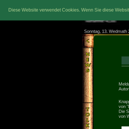
Diese Website verwendet Cookies. Wenn Sie diese Website
Sonntag, 13. Wedmath 
Meldu
Autor
Knapp
von "
Die S
von W