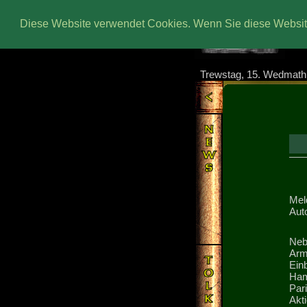
Diese Website verwendet Cookies. Wenn Sie diese Website
Trewstag, 15. Wedmath
Mel
Aut
Neb
Arm
Einb
Ham
Par
Akti