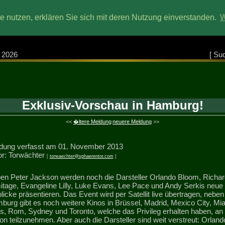
 nutzen, erklären Sie sich mit deren Nutzung einverstanden.
W
 2026
[
Su
Exklusiv-Vorschau in Hamburg!
<<
�ltere Meldung
neuere Meldung
>>
dung verfasst am 01. November 2013
or: Torwächter
[
torwaechter@sphaerentor.com
]
en Peter Jackson werden noch die Darsteller Orlando Bloom, Richar
itage, Evangeline Lilly, Luke Evans, Lee Pace und Andy Serkis neue
licke präsentieren. Das Event wird per Satellit live übertragen, neben
burg gibt es noch weitere Kinos in Brüssel, Madrid, Mexico City, Mi
is, Rom, Sydney und Toronto, welche das Privileg erhalten haben, an
on teilzunehmen. Aber auch die Darsteller sind weit verstreut: Orland