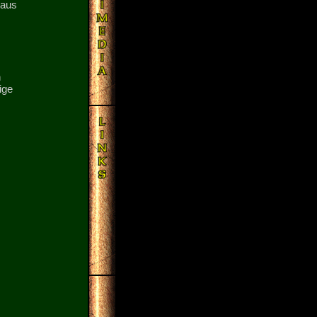
 aus
n
ige