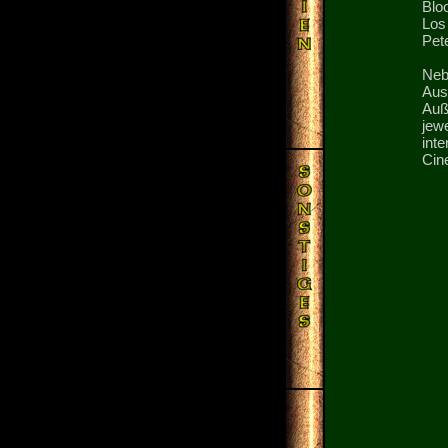
Blo
Los
Pete
Neb
Aus
Auß
jew
int
Cine