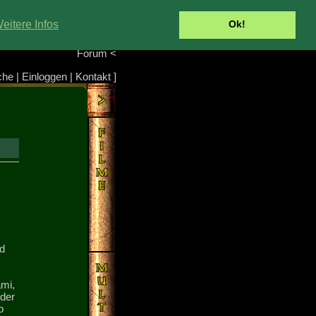
Portal
<
eitere Infos
Ok!
Info/Impressum
<
Team
<
Forum
<
che
|
Einloggen
|
Kontakt
]
d
ami,
 der
o