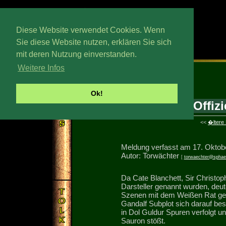
Diese Website verwendet Cookies. Wenn
Sie diese Website nutzen, erklären Sie sich
mit deren Nutzung einverstanden.
Montag, 14. Wedmath 2026
Weitere Infos
Ok!
Offiz
<<
�ltere
Meldung verfasst am 17. Oktob
Autor: Torwächter
[
torwaechter@sphae
Da Cate Blanchett, Sir Christo
Darsteller genannt wurden, deute
Szenen mit dem Weißen Rat geb
Gandalf Subplot sich darauf be
in Dol Guldur Spuren verfolgt u
Sauron stößt.