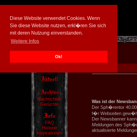
Diese Website verwendet Cookies. Wenn
Sie diese Website nutzen, erkl�ren Sie sich
mit deren Nutzung einverstanden.
[
602026/M3
]
Weitere Infos
Ok!
Nachrichten
Was ist der Newsban
Gerüchte
Der Sph�rentor 40.000
f�r Webseiten gew�hnl
Der Newsbanner kann 
FAQ
Meldungen
des Sph�re
Historie
aktualisierte Meldung
Inspirationen