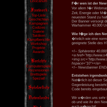
Lexicanum
F�r wen ist der New
Vor allem f�r Webmas
Zeit, Energie oder M�g
Top-Liste
neuesten Stand zu hal
Geschichten
Der Banner versorgt di
Kampagnen
Warhammer 40.000 Un
Codizes
Galerie
Wie f�ge ich den Ne
Taktiken
�hnlich wie eine norma
Kampfberichte
geeignete Stelle des
Workshop
Projekte
<!-- Sphärentor 40.0
Awards
<a href="http://www.s4
<img src="http://www.
hspace="10"></a>
Computerspiele
<!-- Newsbanner END
Rezensionen
Brettspiele
Entstehen irgendwel
Spezial!
Nat�rlich ist dieser S
Gegenleistung besteht
Code bereits eingebaut 
Wir w�rden uns sehr 
ob und wie ihr den Ne
euch w�nscht!