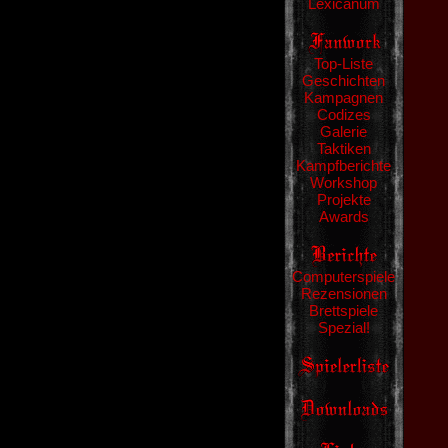
Lexicanum
Top-Liste
Geschichten
Kampagnen
Codizes
Galerie
Taktiken
Kampfberichte
Workshop
Projekte
Awards
Computerspiele
Rezensionen
Brettspiele
Spezial!