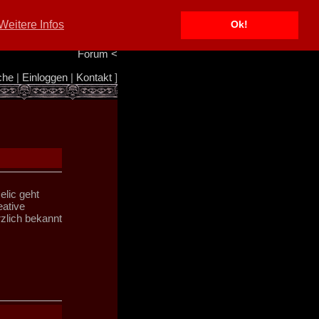
Portal
<
Weitere Infos
Ok!
Info/Impressum
<
Team
<
Forum
<
che
|
Einloggen
|
Kontakt
]
elic geht
ative
rzlich bekannt