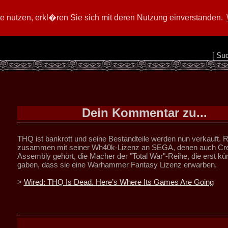
 nutzen, erkl�ren Sie sich mit deren Nutzung einverstanden.
[
Su
Dein Kommentar zu...
THQ ist bankrott und seine Bestandteile werden nun verkauft. R
zusammen mit seiner Wh40k-Lizenz an SEGA, denen auch Cre
Assembly gehört, die Macher der "Total War"-Reihe, die erst kü
gaben, dass sie eine Warhammer Fantasy Lizenz erwarben.
>
Wired: THQ Is Dead. Here’s Where Its Games Are Going