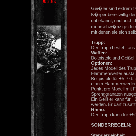
Gei�ler sind extrem f
K�rper bereitwillig d
unbekannt, und auch de
mehrschw�nzige dornen
mit denen sie sich sel
Trupp:
Der Trupp besteht aus 
Waffen:
Boltpistole und Geiße
Optionen:
Jedes Modell des Trupp
Flammenwerfer austaus
Boltpistole für +5 Pkt
einem Flammenwerfer-M
Punkt pro Modell mit 
Sprenggranaten ausges
Ein Geißler kann für 
werden. Er darf zusät
Rhino:
Der Trupp kann für +50
SONDERREGELN:
Standardeinheit