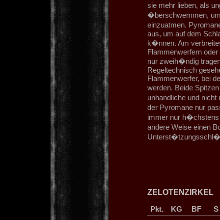
sie mehr lieben, als
�berschwemmen, um d
einzuatmen. Pyromane
aus, um auf dem Schl
k�nnen. Am verbreites
Flammenwerfern oder e
nur zweih�ndig tragen
Regeltechnisch geseh
Flammenwerfer, bei de
werden. Beide Spitze
unhandliche und nicht
der Pyromane nur pass
immer nur h�chstens e
andere Weise einen B
Unterst�tzungsschl�
ZELOTENZIRKEL
Pkt.
KG
BF
S