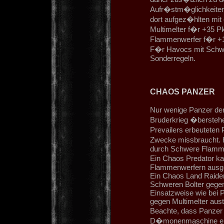
Aufr�stm�glichkeiten:
dort aufgez�hlten mit 
Multimelter f�r +35 P
Flammenwerfer f�r +1
F�r Havocs mit Schwe
Sonderregeln.
CHAOS PANZER
Nur wenige Panzer der
Bruderkrieg �berstehe
Prevailers erbeuteten 
Zwecke missbraucht. 
durch Schwere Flamme
Ein Chaos Predator ka
Flammenwerfern ausge
Ein Chaos Land Raider
Schweren Bolter gege
Einsatzweise wie bei 
gegen Multimelter aus
Beachte, dass Panzer
D�monenmaschine er