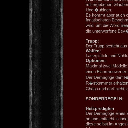
mit ergebenen Glauben
Ungl�ubigen.
Es kommt aber auch o
fanatischsten Bewohn
wird, um die Word Bea
die unterworfene Bev
Trupp:
Der Trupp besteht au
Waffen:
Laserpistole und Nah
Optionen:
Maximal zwei Modelle 
einen Flammenwerfer u
Der Demagoge darf f�
R�stkammer erhalten. 
Chaos und darf nicht 
SONDERREGELN:
Hetzpredigten
Der Demagoge eines Zel
an und entfacht in ih
diese selbst im Angesi