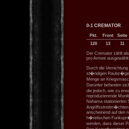
0-1 CREMATOR
Pkt.
Front
Seite
120
13
11
Der Cremator zählt al
pro Armee ausgewählt
Durch die Vernichtung 
st�ndigen Raubz�ge a
Menge an Kriegsmasch
Darunter befanden sic
die jedoch, wie zu erw
reproduzierende Munit
Nahama stationierten S
Angriffsstreitm�chten
anscheinend auf den n
h�retischen Funkspr�
werden, dass dieser 