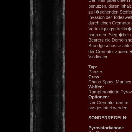
Den Kampfberichten n
benutzen, deren Inhal
zu l�schenden Stoffen
Invasion der Todeswelt
durch einen Cremator 
Verteidigungsstreitkr
nach dem Sieg �ber d
Bearers die Demolisher
Brandgeschosse abfeue
der Cremator zudem �
Vindicator.
Typ:
Panzer
Crew:
Chaos Space Marines
Waffen:
Rumpfmontierte Pyrov
Optionen:
Der Cremator darf m
ausgestattet werden.
SONDERREGELN:
Pyrovatorkanone