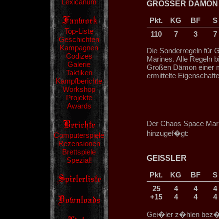
Lexicanum
GROSSER DÄMON ei
Pkt.
KG
BF
S
Top-Liste
110
7
3
7
Geschichten
Kampagnen
Die Sonderregeln für
Codizes
Marines. Alle Regeln bi
Galerie
Großen Dämon einer mi
Taktiken
ermittelte Eigenschafte
Kampfberichte
Workshop
Projekte
Awards
Der Chaos Space Mari
hinzugef�gt:
Computerspiele
Rezensionen
Brettspiele
GEISSLER
Spezial!
Pkt.
KG
BF
S
25
4
4
4
+15
4
4
4
Gei�ler z�hlen bez�gl