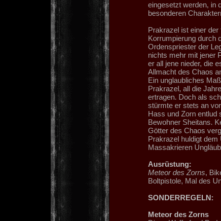
eingesetzt werden, in 
besonderen Charakterm
Prakrazel ist einer de
Korrumpierung durch d
Ordenspriester der Le
nichts mehr mit jener
er all jene nieder, di
Allmacht des Chaos a
Ein unglaubliches Maß
Prakrazel, all die Jah
ertragen. Doch als sch
stürmte er stets an vo
Hass und Zorn entlud s
Bewohner Sheitans. Kei
Götter des Chaos verg
Prakrazel huldigt dem
Massakrieren Ungläubi
Ausrüstung:
Meteor des Zorns
, Bik
Boltpistole, Mal des U
SONDERREGELN:
Meteor des Zorns