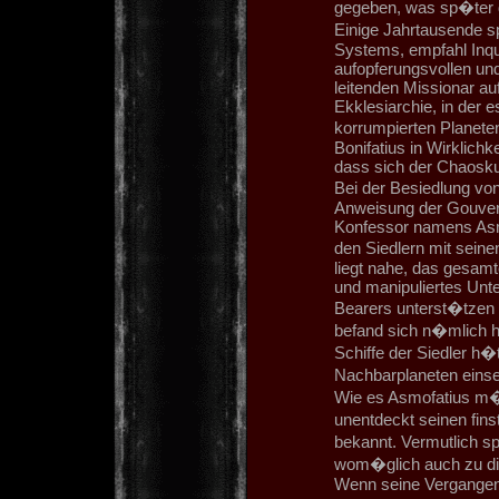
gegeben, was sp�ter d
Einige Jahrtausende s
Systems, empfahl Inqui
aufopferungsvollen un
leitenden Missionar auf
Ekklesiarchie, in der 
korrumpierten Planete
Bonifatius in Wirklich
dass sich der Chaoskul
Bei der Besiedlung von
Anweisung der Gouvern
Konfessor namens Asmo
den Siedlern mit sein
liegt nahe, das gesamt
und manipuliertes Unt
Bearers unterst�tzen 
befand sich n�mlich ha
Schiffe der Siedler h�
Nachbarplaneten eins
Wie es Asmofatius m�gli
unentdeckt seinen fin
bekannt. Vermutlich sp
wom�glich auch zu di
Wenn seine Vergangenhe