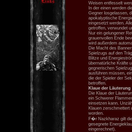
Weisen entfesselt wer
In der einen werden di
Gegner losgelassen, de
apokalyptische Energi
eingesetzt werden. Al
getroffen, verwundet un
Nur ein gelungener Re
grauenvollen Ende bew
wird außerdem automa
Die Macht des Banners
Spielzugs auf den Träge
Blitze und Energieströ
übernatürliche Kräfte 
gegnerischen Spielzugs
ausführen müssen, einm
die der Spieler der S
betroffen.
Klaue der Läuterung
Die Klaue der Läuterun
ein Schwerer Flammenw
einsetzen kann. Unzäh
Klauen zerschmettert 
worden.
F�r Nazkharaz gilt di
gesegnete Energieklaue
eingerechnet).