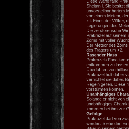
Diese Waffe fand Prakr
Sheitan I. Sie besitzt
unvorstellbar hartem M
von einem Meteor, der 
ist. Eines der Völker, 
Legierungen des Meteo
Die zerstörerische Wir
Prakrazel auf seinem B
Zorns mit voller Wucht t
Der Meteor des Zorns z
des Trägers um +2.
Rasender Hass
Prakrazels Fanatismus 
entkommen zu lassen. N
Überfahren von hilflos
Prakrazel holt daher v
vernichtet sie dabei. Be
Regeln gelten. Diese 
vorstürmen können.
Unabhängiges Chara
Solange er nicht von ei
unabhängiges Charakte
kommen bei ihm zur G
Gefolge
Prakrazel darf von zwe
werden. Siehe den Eint
Biker in seinem Gefol