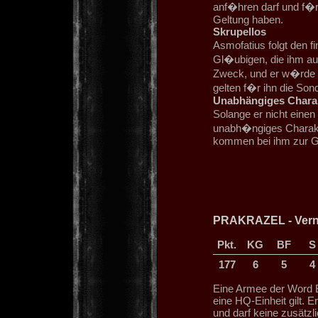
anf�hren darf und f�r 
Geltung haben.
Skrupellos
Asmofatius folgt den 
Gl�ubigen, die ihm auf
Zweck, und er w�rde s
gelten f�r ihn die Son
Unabhängiges Chara
Solange er nicht einen 
unabh�ngiges Charakt
kommen bei ihm zur G
PRAKRAZEL - Verni
Pkt.
KG
BF
S
177
6
5
4
Eine Armee der Word B
eine HQ-Einheit gilt. 
und darf keine zusätzli