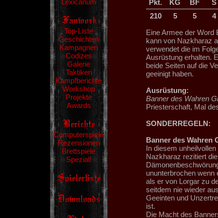
Lexicanum
Pkt.
KG
BF
S
210
5
5
4
Top-Liste
Eine Armee der Word B
Geschichten
kann von Nazkharaz ang
Kampagnen
verwendet die im Folg
Codizes
Ausrüstung erhalten. E
Galerie
beide Seiten auf die 
Taktiken
geeinigt haben.
Kampfberichte
Workshop
Ausrüstung:
Projekte
Banner des Wahren G
Awards
Priesterschaft, Mal de
SONDERREGELN:
Computerspiele
Banner des Wahren 
Rezensionen
In diesem unheilvollen
Brettspiele
Nazkharaz rezitiert di
Spezial!
Dämonenbeschwörungen
ununterbrochen wenn er
als er von Lorgar zu 
seitdem nie wieder aus
Geeinten und Unzertren
ist.
Die Macht des Banners