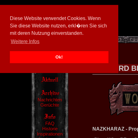
Diese Website verwendet Cookies. Wenn
Sie diese Website nutzen, erkl�ren Sie sich
mit deren Nutzung einverstanden.
[
605026/M3
]
Weitere Infos
Ok!
WORD B
Nachrichten
Gerüchte
FAQ
Historie
NAZKHARAZ - Proph
Inspirationen