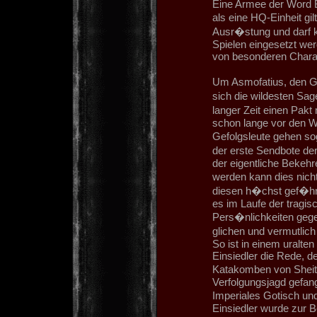
Eine Armee der Word B
als eine HQ-Einheit gi
Ausr�stung und darf k
Spielen eingesetzt wer
von besonderen Charak
Um Asmofatius, den G
sich die wildesten Sag
langer Zeit einen Pak
schon lange vor den Wo
Gefolgsleute gehen sog
der erste Sendbote de
der eigentliche Bekeh
werden kann dies nich
diesen h�chst gef�hrl
es im Laufe der tragi
Pers�nlichkeiten gegeb
glichen und vermutlic
So ist in einem uralte
Einsiedler die Rede, d
Katakomben von Sheita
Verfolgungsjagd gefa
Imperiales Gotisch un
Einsiedler wurde zur 