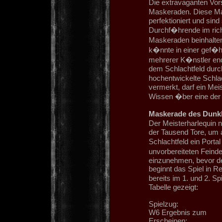
Die extravaganten Vors
Maskeraden. Diese Ma
perfektioniert und sind
Durchf�hrende im rich
Maskeraden beinhalten
k�nnte in einer gef�hr
mehrerer K�nstler end
dem Schlachtfeld dur
hochentwickelte Schla
vermerkt, darf ein Me
Wissen �ber eine der
Maskerade des Dunkl
Der Meisterharlequin 
der Tausend Tore, um a
Schlachtfeld ein Porta
unvorbereiteten Feinde
einzunehmen, bevor de
beginnt das Spiel in 
bereits im 1. und 2. S
Tabelle gezeigt:
Spielzug:
W6 Ergebnis zum
Erscheinen: