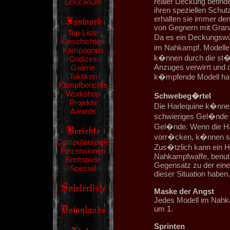
realer Deckung befind
Lexicanum
ihren speziellen Schut
erhalten sie immer den 
von Gegnern mit Grana
Top-Liste
Da es ein Deckungswur
Geschichten
im Nahkampf. Modelle
Kampagnen
k�nnen durch die st�
Codizes
Anzuges verwirrt und d
Galerie
Taktiken
k�mpfende Modell halb
Kampfberichte
Workshop
Schwebeg�rtel
Projekte
Die Harlequine k�nnen
Awards
schwieriges Gel�nde 
Gel�nde. Wenn die H
vorr�cken, k�nnen sie
Computerspiele
Zus�tzlich kann ein Ha
Rezensionen
Nahkampfwaffe, benutz
Brettspiele
Gegensatz zu der eine
Spezial!
dieser Situation haben.
Maske der Angst
Jedes Modell im Nahka
um 1.
Sprinten