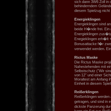
sich dann 3W6 Zoll in d
behinderndem Gelände. 
diesem Spielzug nicht 
Energieklingen
Energieklingen sind a
beide H�nde frei. Ein 
Energieklingen zus�tz
Enegieklingen erh�lt 
Bonusattacke f�r zwe
verwendet werden. Ein
Rictus Maske
Die Rictus Maske projiz
Nahestehenden mit ei
Selbstschutz ("Wir sin
von 12" und einer Sic
Moraltest am Anfang ih
Einheit in diesem Spiel
Reißerklingen
Reißerklingen werden
getragen, und sind in 
dickste Panzerung dur
kann ein Set aus Reiß