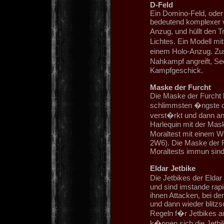
D-Feld
Ein Domino-Feld, oder 
bedeutend komplexer v
Anzug, und hüllt den T
Lichtes. Ein Modell mi
einem Holo-Anzug. Zus
Nahkampf angreift, S
Kampfgeschick.
Maske der Furcht
Die Maske der Furcht b
schlimmsten �ngste d
verst�rkt und dann an 
Harlequin mit der Mas
Moraltest mit einem W
2W6). Die Maske der Fu
Moraltests immun sind
Eldar Jetbike
Die Jetbikes der Elda
und sind imstande rap
ihnen Attacken, bei d
und dann wieder blitzs
Regeln f�r Jetbikes 
k�nnen sich die Jetbik