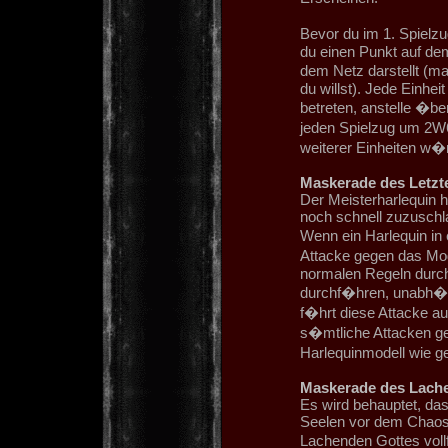
Bevor du im 1. Spielz
du einen Punkt auf de
dem Netz darstellt (m
du willst). Jede Einhe
betreten, anstelle �b
jeden Spielzug um 2W6
weiterer Einheiten w�r
Maskerade des Letzt
Der Meisterharlequin h
noch schnell zuzuschlag
Wenn ein Harlequin in 
Attacke gegen das Mod
normalen Regeln durch
durchf�hren, unabh�n
f�hrt diese Attacke a
s�mtliche Attacken get
Harlequinmodell wie g
Maskerade des Lach
Es wird behauptet, das
Seelen vor dem Chaos 
Lachenden Gottes voll