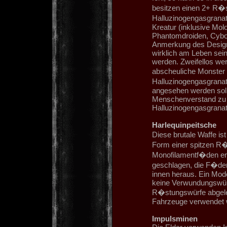
besitzen einen 2+ R�
Halluzinogengasgranat
Kreatur (inklusive Mol
Phantomdroiden, Cybot
Anmerkung des Desig
wirklich am Leben sei
werden. Zweifellos wer
abscheuliche Monster
Halluzinogengasgranate
angesehen werden soll
Menschenverstand zu 
Halluzinogengasgranat
Harlequinpeitsche
Diese brutale Waffe ist
Form einer spitzen R�
Monofilamentf�den ent
geschlagen, die F�den 
innen heraus. Ein Mod
keine Verwundungswürf
R�stungswürfe abgeleg
Fahrzeuge verwendet 
Impulsminen