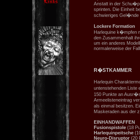
Anstatt in der Schu�p
sprinten. Die Einheit 
schwieriges Gel�nde m
Lockere Formation
Harlequine k�mpfen me
den Zusammenhalt ihre
um ein anderes Modell d
normalerweise der Fall 
R�STKAMMER
Harlequin Charaktermo
untenstehenden Liste e
150 Punkte an Ausr�s
Armeelisteneintrag ver
als einmal besitzen. E
Maskeraden aus der zu
EINHANDWAFFEN
Fusionspistole
(18 Pu
Harlequinpeitsche
(1
Neuro-Disruptor
(20 