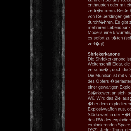
enthaupten oder mit e
zertr�mmern. Reißerkl
von Reißerklingen get
durchf�hren. Es gibt 
mehreren Lebenspunkt
Modells eine 6 würfeln,
es sofort zu t�ten (s
verf�gt).
Shriekerkanone
Die Shriekerkanone is
Weltenschiff Eldar, di
verschie�t, doch die 
Die Munition ist mit 
des Opfers �berlasten,
einer gewaltigen Explo
St�rkewert an sich, s
W6. Wird das Ziel ausg
�ber dem explodieren
Explosivwaffen aus, ob 
Stärkewert in der H�
des RW des explodiere
explodierenden Space M
DS3). Jeder Trupp, der