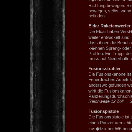
Richtung bewegen. Si
bewegen, selbst wenn g
befinden.
Eldar Raketenwerfer
Die Eldar haben Verst�
weiter entwickelt sind
dass ihnen die Benutz
k�nnen Spreng- oder 
Profilen. Ein Trupp, d
muss auf Niederhalten 
Fusionsstrahler
Die Fusionskanone ist
Feuerdrachen Aspektkr
anderswo gefunden wer
wirft die Fusionskano
Panzerungsdurchschlag,
Reichweite 12 Zoll
Fusionspistole
Die Fusionspistole ist
einen Panzer vernichte
zus�tzlicher W6 benut