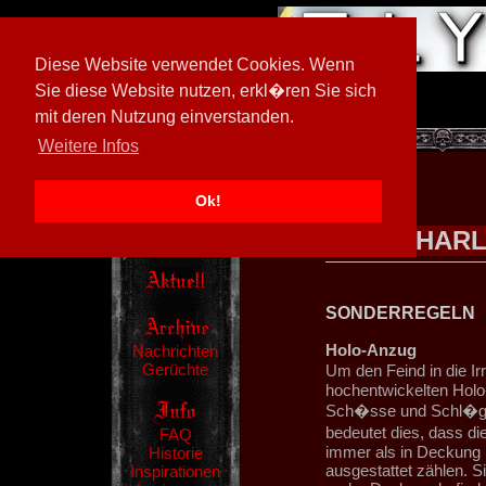
Diese Website verwendet Cookies. Wenn
Sie diese Website nutzen, erkl�ren Sie sich
mit deren Nutzung einverstanden.
[
597026/M3
]
Weitere Infos
Ok!
HARL
SONDERREGELN
Holo-Anzug
Nachrichten
Gerüchte
Um den Feind in die Ir
hochentwickelten Holo
Sch�sse und Schl�ge 
bedeutet dies, dass d
FAQ
immer als in Deckung 
Historie
ausgestattet zählen. S
Inspirationen