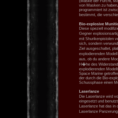
(Maske der Furcht, Ma
von Masken zu haben, 
programmiert ist zwisc
bestimmt, die verschi
Bio-explosive Muniti
Diese speziell modifizi
Gegner explosionsartig
mit Shurikenpistolen 
sich, sondern verwund
Ziel ausgeschaltet, p
explodierenden Modell
aus, ob du andere Model
H�he des Widerstand
explodierenden Modells
Space Marine getroffen 
der durch die Bio-expl
Schussphase einen Mor
Laserlanze
Die Laserlanze wird v
eingesetzt und benutzt
Laserlanze hat das in d
Laserlanze Panzerung 