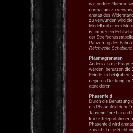
wie andere Flammenwaf
normal um zu verwunde
anstatt des Widerstan
zu verwunden wird die 
Modell mit einem Moral
ist immer ein Fehlsch
der Streifschusstabell
Panzerung des Fahrz
Reichweite Schabl
Plasmagranaten
Anders als die Fragme
werden, benutzen die 
Feinde zu bet�uben, 
negieren Deckung im N
attackieren.
Phasenfeld
Durch die Benutzung de
ein Phasenfeld dem Tr
Tausend Tore hin und 
kurze Teleportationen
Phasenfeld wird ansta
zunächst eine Richtun