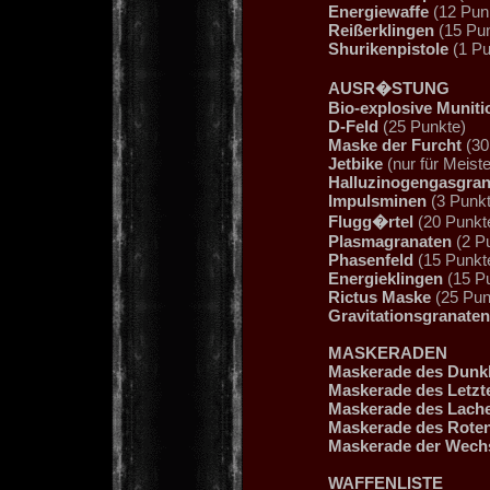
Energiewaffe
(12 Pun
Reißerklingen
(15 Pun
Shurikenpistole
(1 Pu
AUSR�STUNG
Bio-explosive Muniti
D-Feld
(25 Punkte)
Maske der Furcht
(30
Jetbike
(nur für Meist
Halluzinogengasgran
Impulsminen
(3 Punkt
Flugg�rtel
(20 Punkt
Plasmagranaten
(2 P
Phasenfeld
(15 Punkt
Energieklingen
(15 P
Rictus Maske
(25 Pun
Gravitationsgranaten
MASKERADEN
Maskerade des Dunkl
Maskerade des Letzt
Maskerade des Lach
Maskerade des Rote
Maskerade der Wech
WAFFENLISTE