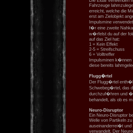
Die Eldar verwenden I
Fahrzeuge lahmzulegen
erreicht, welche die 
erst am Zielobjekt ang
Impulsmine verwendet,
f�r eine zweite Nahka
w�rfelst du auf der fo
auf das Ziel hat:
1 = Kein Effekt
2-5 = Streifschuss
6 = Volltreffer
Impulsminen k�nnen n
diese bereits lahmgeleg
Flugg�rtel
Der Flugg�rtel enth�lt
Schwebeg�rtel, das de
durchzuf�hren und �be
behandelt, als ob es 
Neuro-Disruptor
Ein Neuro-Disruptor be
Welle von Partikeln zu
auseinanderrei�t und d
verwandelt. Der Neuro