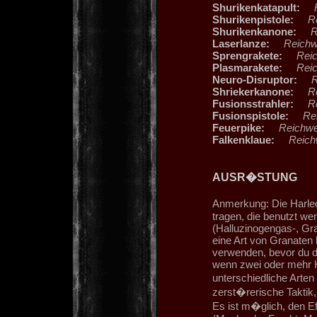
Shurikenkatapult:
Re
Shurikenpistole:
Rei
Shurikenkanone:
Re
Laserlanze:
Reichwe
Sprengrakete:
Reich
Plasmarakete:
Reich
Neuro-Disruptor:
Rei
Shriekerkanone:
Rei
Fusionsstrahler:
Rei
Fusionspistole:
Reic
Feuerpike:
Reichwei
Falkenklaue:
Reichw
AUSR�STUNG
Anmerkung: Die Harle
tragen, die benutzt w
(Halluzinogengas-, Gra
eine Art von Granaten
verwenden, bevor du d
wenn zwei oder mehr H
unterschiedliche Arte
zerst�rerische Taktik, 
Es ist m�glich, den E