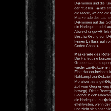
D�monen und die Kri
der rituellen T�nze er
die Magie, welche die 
Maskerade des Lachend
D�monen auf das Schla
ein Harlequinmodell au
Abweichungsw�rfels).
Beschw�rung von D�m
keinen Einfluss auf 
Codex Chaos).
Maskerade des Rote
Die Harlequine konzentr
Gruppen auf und sprin
wieder zur�ckziehen u
Eine Harlequineinheit
Nahkampf zur�ckziehe
Moralwerttests get�ti
Zoll vom Gegner weg (
bewegt). Diese Bewegu
Gegner in den Nahkamp
die Harlequine zur�ckz
effektivsten, wenn dein
und zieht sich anschl