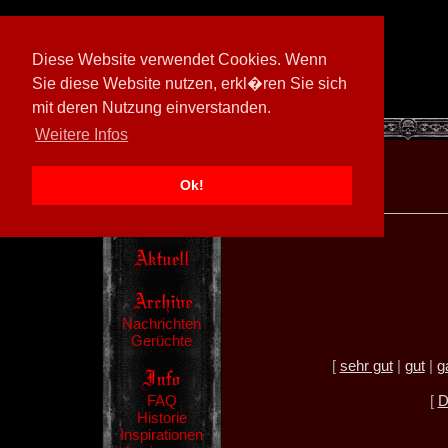
Diese Website verwendet Cookies. Wenn
Sie diese Website nutzen, erkl�ren Sie sich
mit deren Nutzung einverstanden.
[
605026/M3
]
Weitere Infos
Ok!
Nachrichten
Gerüchte
[
sehr gut
|
gut
|
g
FAQ
[
D
Historie
Inspirationen