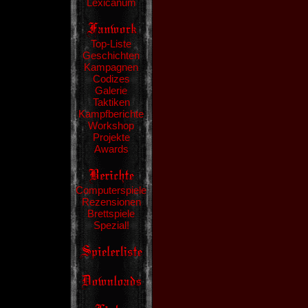
Lexicanum
Top-Liste
Geschichten
Kampagnen
Codizes
Galerie
Taktiken
Kampfberichte
Workshop
Projekte
Awards
Computerspiele
Rezensionen
Brettspiele
Spezial!