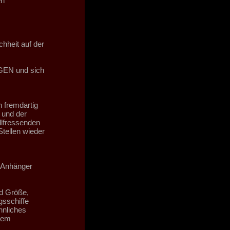
en
hheit auf der
EN und sich
 fremdartig
e und der
llfressenden
tellen wieder
e Anhänger
d Größe,
gsschiffe
nliches
nem