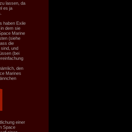
zu lassen, da
l es ja
.
ms haben Exile
, in dem sie
 Space Marine
ten (siehe
ass die
 sind, und
müssen (bei
ereinfachung
 nämlich, den
pace Marines
Männchen
lichung einer
len Space