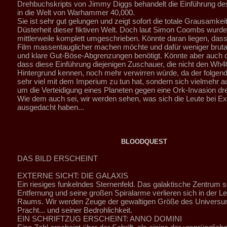
Drehbuchskripts von Jimmy Diggs behandelt die Einführung d
in die Welt von Warhammer 40,000.
Sie ist sehr gut gelungen und zeigt sofort die totale Grausamkei
Düsterheit dieser fiktiven Welt. Doch laut Simon Coombs wurde
mittlerweile komplett umgeschrieben. Könnte daran liegen, da
Film massentauglicher machen möchte und dafür weniger brut
und klare Gut-Böse-Abgrenzungen benötigt. Könnte aber auch d
dass diese Einführung diejenigen Zuschauer, die nicht den Wh4
Hintergrund kennen, noch mehr verwirren würde, da der folgend
sehr viel mit dem Imperium zu tun hat, sondern sich vielmehr a
um die Verteidigung eines Planeten gegen eine Ork-Invasion dre
Wie dem auch sei, wir werden sehen, was sich die Leute bei Ex
ausgedacht haben...
BLOODQUEST
DAS BILD ERSCHEINT
EXTERNE SICHT: DIE GALAXIS
Ein riesiges funkelndes Sternenfeld. Das galaktische Zentrum sc
Entfernung und seine großen Spiralarme verlieren sich in der L
Raums. Wir werden Zeuge der gewaltigen Größe des Universu
Pracht... und seiner Bedrohlichkeit.
EIN SCHRIFTZUG ERSCHEINT: ANNO DOMINI