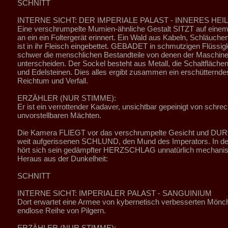
SCHNITT
INTERNE SICHT: DER IMPERIALE PALAST - INNERES HEI
Eine verschrumpelte Mumien-ähnliche Gestalt SITZT auf einem
an ein ein Foltergerät erinnert. Ein Wald aus Kabeln, Schläuche
ist in ihr Fleisch eingebettet. GEBADET in schmutzigen Flüssigk
schwer die menschlichen Bestandteile von denen der Maschine
unterscheiden. Der Sockel besteht aus Metall, die Schaltfläche
und Edelsteinen. Dies alles ergibt zusammen ein erschütternde
Reichtum und Verfall.
ERZÄHLER (NUR STIMME):
Er ist ein verrottender Kadaver, unsichtbar gepeinigt von schre
unvorstellbaren Mächten.
Die Kamera FLIEGT vor das verschrumpelte Gesicht und DU
weit aufgerissenen SCHLUND, den Mund des Imperators. In der
hört sich sein gedämpfter HERZSCHLAG unnatürlich mechanis
Heraus aus der Dunkelheit:
SCHNITT
INTERNE SICHT: IMPERIALER PALAST - SANGUINIUM
Dort erwartet eine Armee von kybernetisch verbesserten Mönc
endlose Reihe von Pilgern.
ERZÄHLER (NUR STIMME):