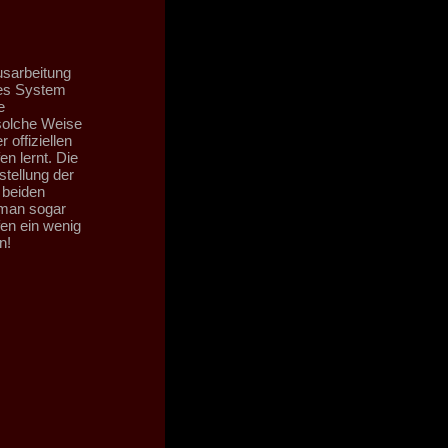
usarbeitung
res System
e
 solche Weise
 offiziellen
n lernt. Die
tellung der
 beiden
 man sogar
fen ein wenig
n!