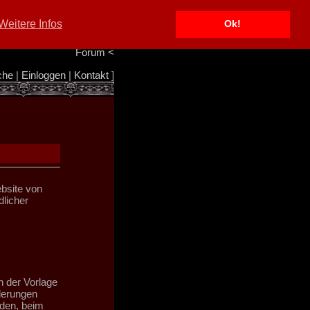
Portal
<
Weitere Infos
Ok!
Info/Impressum
<
Team
<
Forum
<
che
|
Einloggen
|
Kontakt
]
bsite von
licher
n der Vorlage
nderungen
eden, beim