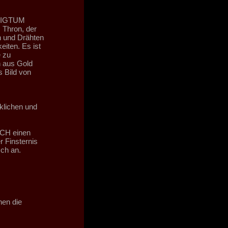
LIGTUM
 Thron, der
n und Drähten
eiten. Es ist
 zu
n aus Gold
s Bild von
cklichen und
RCH einen
 Finsternis
ch an.
hen die