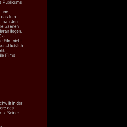
es Publikums
t und
 das Intro
ss man den
ale Szenen
aran liegen,
0k-
e Film nicht
usschließlich
ht.
ile Films
hwillt in der
eere des
ms. Seiner