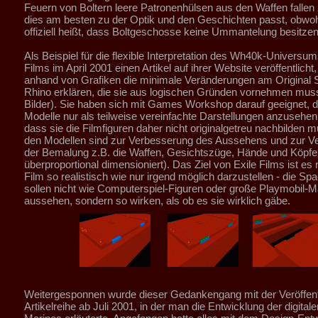
Feuern von Boltern leere Patronenhülsen aus den Waffen fallen 
dies am besten zu der Optik und den Geschichten passt, obwoh
offiziell heißt, dass Boltgeschosse keine Ummantelung besitzen
Als Beispiel für die flexible Interpretation des Wh40k-Universu
Films im April 2001 einen Artikel auf ihrer Website veröffentlicht
anhand von Grafiken die minimale Veränderungen am Original
Rhino erklären, die sie aus logischen Gründen vornehmen muss
Bilder). Sie haben sich mit Games Workshop darauf geeignet, d
Modelle nur als teilweise vereinfachte Darstellungen anzusehen
dass sie die Filmfiguren daher nicht originalgetreu nachbilden 
den Modellen sind zur Verbesserung des Aussehens und zur V
der Bemalung z.B. die Waffen, Gesichtszüge, Hände und Köpfe
überproportional dimensioniert). Das Ziel von Exile Films ist es
Film so realistisch wie nur irgend möglich darzustellen - die S
sollen nicht wie Computerspiel-Figuren oder große Playmobil-
aussehen, sondern so wirken, als ob es sie wirklich gäbe.
Weitergesponnen wurde dieser Gedankengang mit der Veröffent
Artikelreihe ab Juli 2001, in der man die Entwicklung der digita