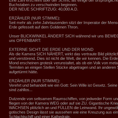
Eine Zahl erscheint über der Schrift, als einige der ursprünglich
Buchstaben zu verschwinden beginnen.
DER NEUE SCHRIFTZUG: 40,000 A.D.
ERZÄHLER (NUR STIMME):
Seit mehr als zehn Jahrtausenden sitzt der Imperator der Mensc
Erde gefesselt auf dem Goldenen Thron.
Unser BLICKWINKEL ÄNDERT SICH während wir uns BEWEG
uns OFFENBART:
EXTERNE SICHT: DIE ERDE UND DER MOND
Als die Kamera SICH NÄHERT, wirkt das vertraute Bild plötzlich
und verstörend. Dies ist nicht die Welt, die wir kennen. Die Erd
Mond erscheinen grotesk verunstaltet, als ob ein Volk von meta
Termiten an einigen Stellen Stücke abgetragen und an anderen S
aufgetürmt hätte.
ERZÄHLER (NUR STIMME):
Verehrt und behandelt wie ein Gott: Sein Wille ist Gesetz. Sein
sind zahllos...
Dutzende von seltsamen Raumschiffen, von jedweder Form un
fliegen von der Kamera WEG oder auf sie ZU. Gigantische Krie
WACHSEN plötzlich an und FÜLLEN die Leinwand. Ihr ungewöh
gotisches Design lässt sie aussehen wie eine Kreuzung aus ei
Schlachtschiff und einer Kathedrale.