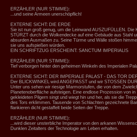
ERZÄHLER (NUR STIMME):
...und seine Armeen unerschöpflich!
EXTERNE SICHT: DIE ERDE
Sie ist nun groß genug, um die Leinwand AUSZUFÜLLEN. Die
STÜRZT durch die Wolkendecke auf eine Gebäude aus Stahl un
absurden Ausmaßen zu. Seine Türme und Wälle stoßen himmelw
sie uns aufspießen würden.
EIN SCHRIFTZUG ERSCHEINT: SANCTUM IMPERIALIS
ERZÄHLER (NUR STIMME):
Tief verborgen hinter den geheimen Winkeln des Imperialen Pala
EXTERNE SICHT: DER IMPERIALE PALAST - DAS TOR DE
Der BLICKWINKEL wird ANGEPASST und wir STOSSEN DURC
Unter uns sehen wir riesige Marmorstufen, die von dem Zwielic
Planetenoberfläche aufsteigen. Eine endlose Prozession von i
gekleideten Pilgern singt und wiegt hin und her, als sie die Trepp
des Tors erklimmen. Tausende von Schlachten gezeichnete Ba
flankieren dicht gestaffelt beide Seiten der Treppe.
ERZÄHLER (NUR STIMME):
...wird dieser unsterbliche Imperator von den arkanen Wissens
Dunklen Zeitalters der Technologie am Leben erhalten.