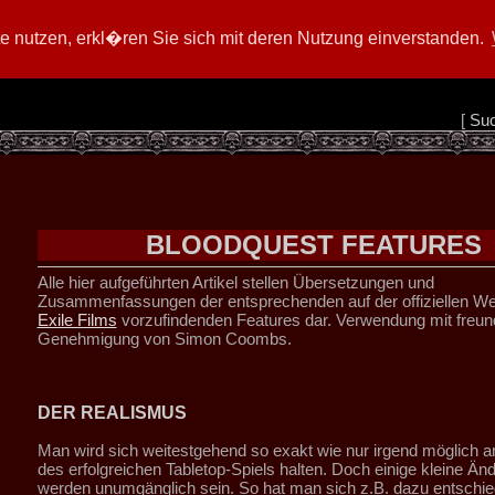
 nutzen, erkl�ren Sie sich mit deren Nutzung einverstanden.
[
Su
BLOODQUEST FEATURES
Alle hier aufgeführten Artikel stellen Übersetzungen und
Zusammenfassungen der entsprechenden auf der offiziellen We
Exile Films
vorzufindenden Features dar. Verwendung mit freund
Genehmigung von Simon Coombs.
DER REALISMUS
Man wird sich weitestgehend so exakt wie nur irgend möglich a
des erfolgreichen Tabletop-Spiels halten. Doch einige kleine Ä
werden unumgänglich sein. So hat man sich z.B. dazu entschi