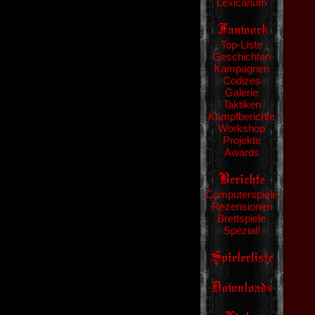
Lexicanum
Top-Liste
Geschichten
Kampagnen
Codizes
Galerie
Taktiken
Kampfberichte
Workshop
Projekte
Awards
Computerspiele
Rezensionen
Brettspiele
Spezial!