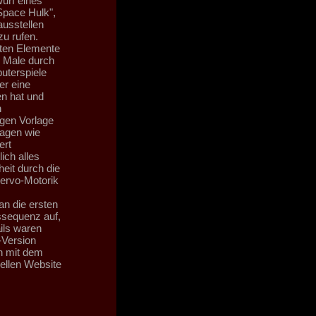
urf eines
Space Hulk",
ausstellen
zu rufen.
sten Elemente
 Male durch
uterspiele
er eine
n hat und
n
ngen Vorlage
agen wie
ert
ich alles
eit durch die
Servo-Motorik
n die ersten
ssequenz auf,
ils waren
-Version
n mit dem
iellen Website