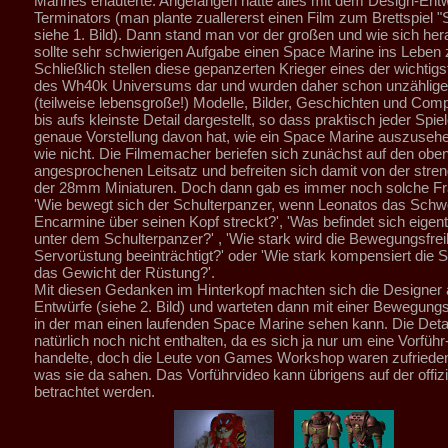
Marines erläuterte. Angefangen hatte alles mit dem Design-Entw
Terminators (man plante zuallererst einen Film zum Brettspiel "
siehe 1. Bild). Dann stand man vor der großen und wie sich her
sollte sehr schwierigen Aufgabe einen Space Marine ins Leben 
Schließlich stellen diese gepanzerten Krieger eines der wichtig
des Wh40k Universums dar und wurden daher schon unzählige
(teilweise lebensgroße!) Modelle, Bilder, Geschichten und Comp
bis aufs kleinste Detail dargestellt, so dass praktisch jeder Spiel
genaue Vorstellung davon hat, wie ein Space Marine auszusehe
wie nicht. Die Filmemacher beriefen sich zunächst auf den obe
angesprochenen Leitsatz und befreiten sich damit von der stre
der 28mm Miniaturen. Doch dann gab es immer noch solche Fr
'Wie bewegt sich der Schulterpanzer, wenn Leonatos das Schw
Encarmine über seinen Kopf streckt?', 'Was befindet sich eigentl
unter dem Schulterpanzer?' , 'Wie stark wird die Bewegungsfreih
Servorüstung beeinträchtigt?' oder 'Wie stark kompensiert die 
das Gewicht der Rüstung?'.
Mit diesen Gedanken im Hinterkopf machten sich die Designer a
Entwürfe (siehe 2. Bild) und warteten dann mit einer Bewegung
in der man einen laufenden Space Marine sehen kann. Die Deta
natürlich noch nicht enthalten, da es sich ja nur um eine Vorführ
handelte, doch die Leute von Games Workshop waren zufriede
was sie da sahen. Das Vorführvideo kann übrigens auf der offiz
betrachtet werden.