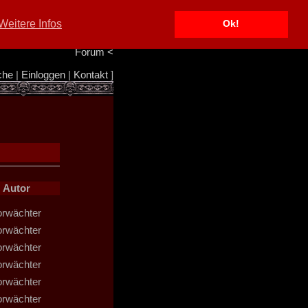
Portal
<
Weitere Infos
Ok!
Info/Impressum
<
Team
<
Forum
<
che
|
Einloggen
|
Kontakt
]
Autor
orwächter
orwächter
orwächter
orwächter
orwächter
orwächter