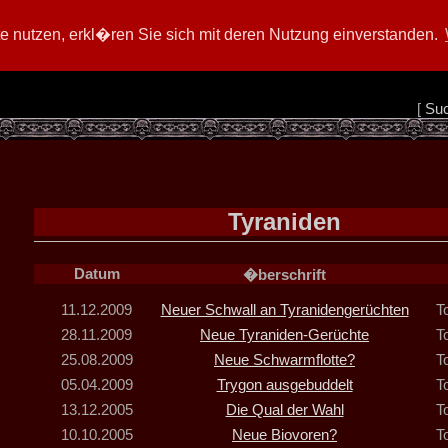
 nutzen, erkl�ren Sie sich mit deren Nutzung einverstanden.
[
Su
Tyraniden
Datum
�berschrift
11.12.2009
Neuer Schwall an Tyranidengerüchten
T
28.11.2009
Neue Tyraniden-Gerüchte
T
25.08.2009
Neue Schwarmflotte?
T
05.04.2009
Trygon ausgebuddelt
T
13.12.2005
Die Qual der Wahl
T
10.10.2005
Neue Biovoren?
T