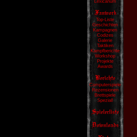
Lexicanum
Top-Liste
Geschichten
Kampagnen
Codizes
Galerie
Taktiken
Kampfberichte
Workshop
Projekte
Awards
Computerspiele
Rezensionen
Brettspiele
Spezial!