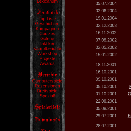
Lexicanum
09.07.2004
02.06.2004
19.01.2004
Top-Liste
Geschichten
02.12.2003
Kampagnen
16.11.2002
Codizes
Galerie
07.08.2002
Taktiken
02.05.2002
Kampfberichte
Workshop
15.01.2002
Projekte
Awards
18.11.2001
16.10.2001
09.10.2001
Computerspiele
Rezensionen
05.10.2001
Brettspiele
01.10.2001
G
Spezial!
22.08.2001
05.08.2001
29.07.2001
F
28.07.2001