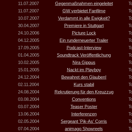
11.07.2007
Gegenmaßnahmen eingeleitet
T
11.07.2007
GW verbietet Fanfilme
T
10.07.2007
Verdammt in alle Ewigkeit?
T
30.04.2007
Premiere in Stuttgart
T
24.10.2006
Picture Lock
T
04.12.2005
Ein runderneuerter Trailer
T
17.09.2005
Podcast-Interview
T
01.04.2005
Soundtrack Veröffentlichung
T
10.02.2005
Nira Gippus
T
15.01.2005
Nackt im Playboy
T
24.12.2004
Bewahret den Glauben!
T
02.11.2004
Kurs stabil
T
24.08.2004
Rekrutierung für den Kreuzzug
T
03.08.2004
Conventions
T
03.07.2004
Teaser Poster
T
13.06.2004
Interferenzen
T
02.05.2004
Sergeant 'Pik-As' Corris
T
07.04.2004
animago Showreels
T