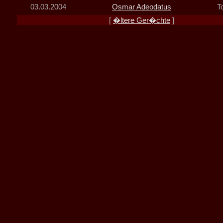
03.03.2004
Osmar Adeodatus
T
[
�ltere Ger�chte
]