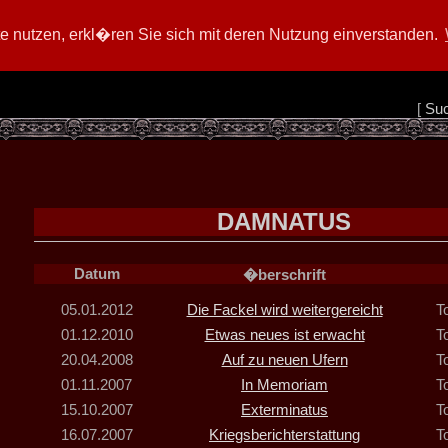
 nutzen, erkl�ren Sie sich mit deren Nutzung einverstanden.
[
Su
DAMNATUS
Datum
�berschrift
05.01.2012
Die Fackel wird weitergereicht
T
01.12.2010
Etwas neues ist erwacht
T
20.04.2008
Auf zu neuen Ufern
T
01.11.2007
In Memoriam
T
15.10.2007
Exterminatus
T
16.07.2007
Kriegsberichterstattung
T