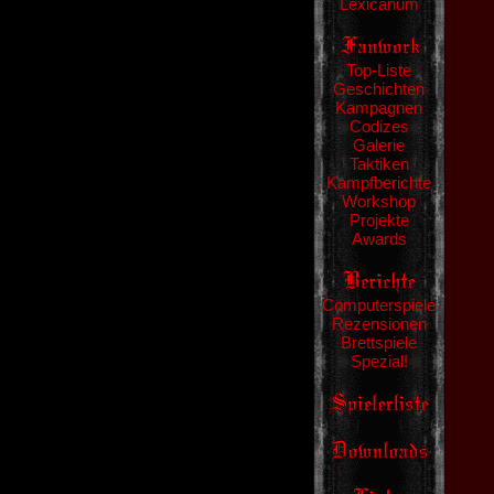
Lexicanum
Top-Liste
Geschichten
Kampagnen
Codizes
Galerie
Taktiken
Kampfberichte
Workshop
Projekte
Awards
Computerspiele
Rezensionen
Brettspiele
Spezial!