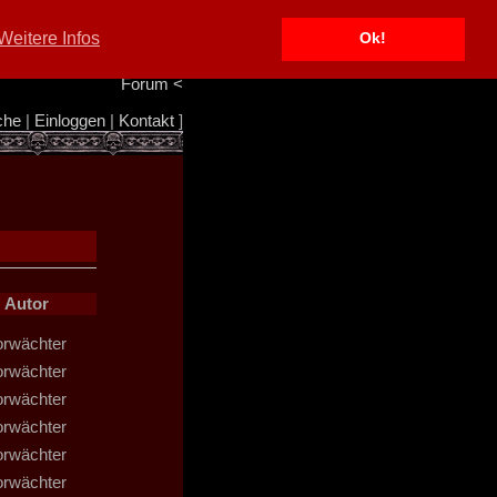
Portal
<
Weitere Infos
Ok!
Info/Impressum
<
Team
<
Forum
<
che
|
Einloggen
|
Kontakt
]
Autor
orwächter
orwächter
orwächter
orwächter
orwächter
orwächter