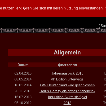
 nutzen, erkl�ren Sie sich mit deren Nutzung einverstanden.
[
Su
Allgemein
Datum
�berschrift
02.04.2015
Jahresausblick 2015
T
08.05.2014
7th Edition unterwegs!
T
18.01.2014
GW Deutschland wird geschlossen
T
26.11.2013
Horus Heresy als drittes Standbein?
T
16.07.2013
Inquisition Skirmish-Spiel
T
05.10.2012
2013
T