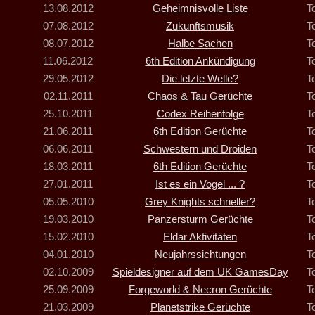
13.08.2012
Geheimnisvolle Liste
T
07.08.2012
Zukunftsmusik
T
08.07.2012
Halbe Sachen
T
11.06.2012
6th Edition Ankündigung
T
29.05.2012
Die letzte Welle?
T
02.11.2011
Chaos & Tau Gerüchte
T
25.10.2011
Codex Reihenfolge
T
21.06.2011
6th Edition Gerüchte
T
06.06.2011
Schwestern und Droiden
T
18.03.2011
6th Edition Gerüchte
T
27.01.2011
Ist es ein Vogel ... ?
T
05.05.2010
Grey Knights schneller?
T
19.03.2010
Panzersturm Gerüchte
T
15.02.2010
Eldar Aktivitäten
T
04.01.2010
Neujahrssichtungen
T
02.10.2009
Spieldesigner auf dem UK GamesDay
T
25.09.2009
Forgeworld & Necron Gerüchte
T
21.03.2009
Planetstrike Gerüchte
T