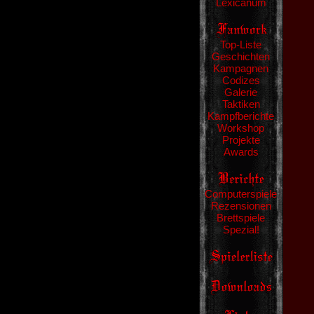
Lexicanum
Top-Liste
Geschichten
Kampagnen
Codizes
Galerie
Taktiken
Kampfberichte
Workshop
Projekte
Awards
Computerspiele
Rezensionen
Brettspiele
Spezial!