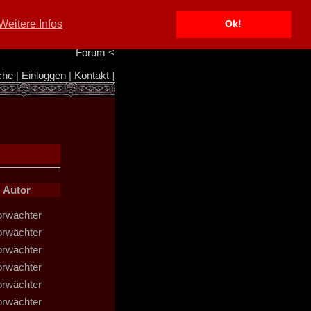
Portal
<
Weitere Infos
Ok!
Info/Impressum
<
Team
<
Forum
<
che
|
Einloggen
|
Kontakt
]
Autor
orwächter
orwächter
orwächter
orwächter
orwächter
orwächter