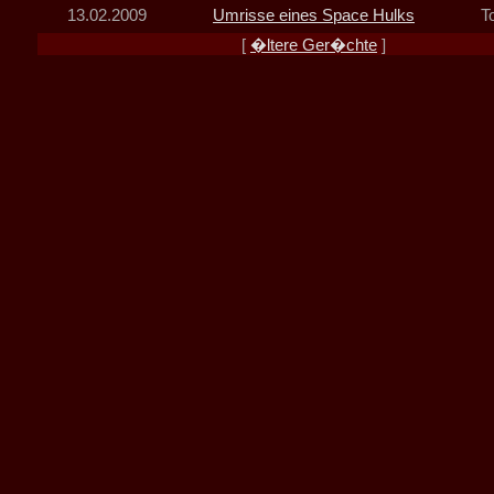
13.02.2009
Umrisse eines Space Hulks
T
[
�ltere Ger�chte
]