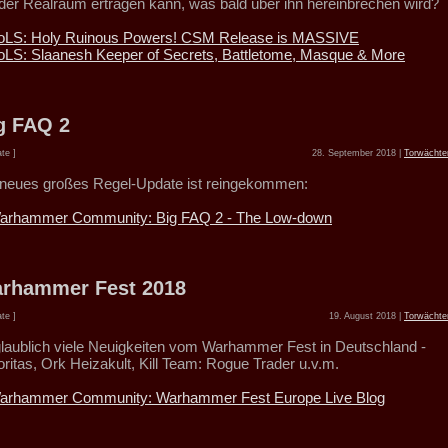
der Realraum ertragen kann, was bald über ihn hereinbrechen wird?
oLS: Holy Ruinous Powers! CSM Release is MASSIVE
oLS: Slaanesh Keeper of Secrets, Battletome, Masque & More
g FAQ 2
te ]
28. September 2018 |
Torwächte
 neues großes Regel-Update ist reingekommen:
arhammer Community: Big FAQ 2 - The Low-down
rhammer Fest 2018
te ]
19. August 2018 |
Torwächte
laublich viele Neuigkeiten vom Warhammer Fest in Deutschland -
oritas, Ork Heizakult, Kill Team: Rogue Trader u.v.m.
arhammer Community: Warhammer Fest Europe Live Blog