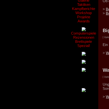
Galerie
Ob 
Taktiken
Kampfberichte
>
B
Workshop
>
B
Projekte
Awards
Bi
Computerspiele
Rezensionen
[ Upda
Brettspiele
Ein
Spezial!
>
W
Wa
[ Upda
Ung
Sor
>
W