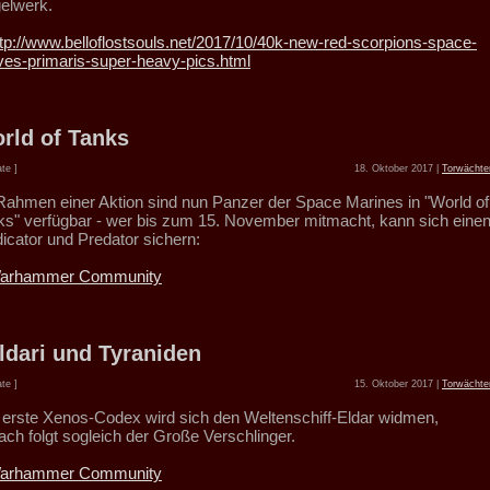
elwerk.
ttp://www.belloflostsouls.net/2017/10/40k-new-red-scorpions-space-
ves-primaris-super-heavy-pics.html
rld of Tanks
te ]
18. Oktober 2017 |
Torwächte
Rahmen einer Aktion sind nun Panzer der Space Marines in "World of
ks" verfügbar - wer bis zum 15. November mitmacht, kann sich eine
dicator und Predator sichern:
arhammer Community
ldari und Tyraniden
te ]
15. Oktober 2017 |
Torwächte
 erste Xenos-Codex wird sich den Weltenschiff-Eldar widmen,
ach folgt sogleich der Große Verschlinger.
arhammer Community