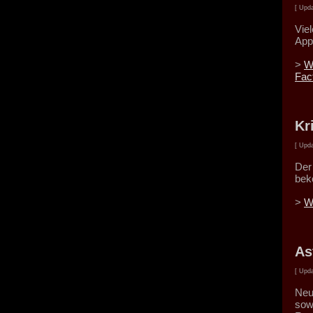
[ Upda
Vie
App
>
W
Fac
Kr
[ Upda
Der 
beko
>
W
As
[ Upda
Neu
sow