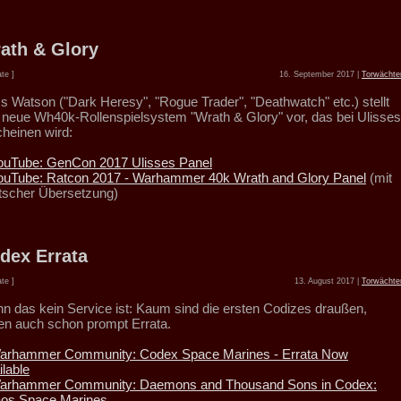
ath & Glory
te ]
16. September 2017 |
Torwächte
s Watson ("Dark Heresy", "Rogue Trader", "Deathwatch" etc.) stellt
 neue Wh40k-Rollenspielsystem "Wrath & Glory" vor, das bei Ulisses
cheinen wird:
ouTube: GenCon 2017 Ulisses Panel
ouTube: Ratcon 2017 - Warhammer 40k Wrath and Glory Panel
(mit
tscher Übersetzung)
dex Errata
te ]
13. August 2017 |
Torwächte
n das kein Service ist: Kaum sind die ersten Codizes draußen,
gen auch schon prompt Errata.
arhammer Community: Codex Space Marines - Errata Now
ilable
arhammer Community: Daemons and Thousand Sons in Codex:
os Space Marines