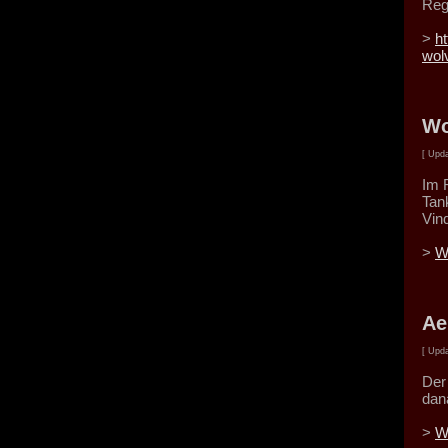
Reg
>
h
wol
Wo
[ Upda
Im 
Tan
Vin
>
W
Ae
[ Upda
Der
dan
>
W