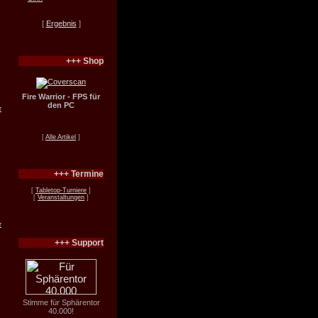
[
Ergebnis
]
+++ Shop
Fire Warrior - FPS für
den PC
r
[
Alle Artikel
]
+++ Termine
[
Tabletop-Turniere
]
[
Veranstaltungen
]
r
+++ Support
Stimme für Sphärentor
40.000!