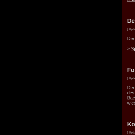
De
[ Upda
Der
>
S
Fo
[ Upda
Der
des
Bac
wie
Ko
[ Upda