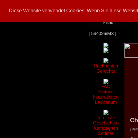
Diese Website verwendet Cookies. Wenn Sie diese Website
[
594026/M3
]
Nachrichten
Gerüchte
FAQ
Historie
Inspirationen
Lexicanum
Top-Liste
Ch
Geschichten
Kampagnen
[ Upda
Codizes