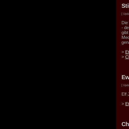
St
[ Upda
Die 
- d
gib
Med
gen
>
E
>
C
Ew
[ Upda
Elf
>
E
Ch