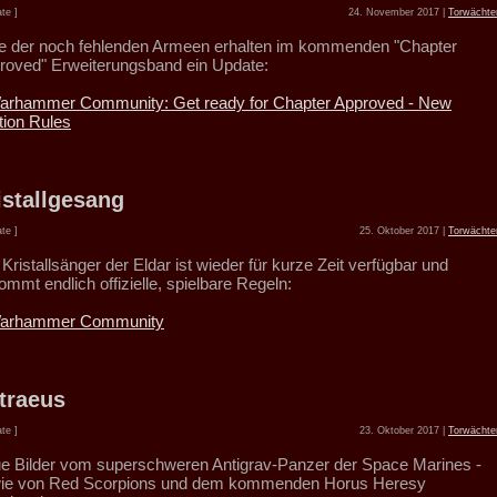
te ]
24. November 2017 |
Torwächte
le der noch fehlenden Armeen erhalten im kommenden "Chapter
roved" Erweiterungsband ein Update:
arhammer Community: Get ready for Chapter Approved - New
tion Rules
istallgesang
te ]
25. Oktober 2017 |
Torwächte
Kristallsänger der Eldar ist wieder für kurze Zeit verfügbar und
mmt endlich offizielle, spielbare Regeln:
arhammer Community
traeus
te ]
23. Oktober 2017 |
Torwächte
e Bilder vom superschweren Antigrav-Panzer der Space Marines -
ie von Red Scorpions und dem kommenden Horus Heresy