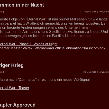
immen in der Nacht
te ]
01. August 2018 |
Torwächte
erste Folge von "Eternal War" ist nun online! Mal sehen für wie lange
enn parallel hat GW öffentlich gemacht, was wir bereits wussten: Es
t nun forcierte Anstrengungen seitens des Unternehmens
ienpartner für Animations- und Spielfilme bzw. Serien zu finden. Und
au deswegen gibt es leider keine Fanfilm-Lizenzen mehr...
ternal War - Phase 1: Voices at Night
hapter Master Valrak: Warhammer official animation/film incoming?!
iger Krieg
te ]
20. Juli 2018 |
Torwächte
 Jahre nach "Damnatus" erreicht uns ein neues Vid-Signal:
ternal War - Teaser
apter Approved