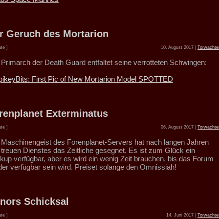
r Geruch des Mortarion
te ]
10. August 2017 |
Torwächte
 Primarch der Death Guard entfaltet seine verrotteten Schwingen:
pikeyBits: First Pic of New Mortarion Model SPOTTED
renplanet Exterminatus
te ]
06. August 2017 |
Torwächte
 Maschinengeist des Forenplanet-Servers hat nach langen Jahren
 treuen Dienstes das Zeitliche gesegnet. Es ist zum Glück ein
kup verfügbar, aber es wird ein wenig Zeit brauchen, bis das Forum
der verfügbar sein wird. Preiset solange den Omnissiah!
nors Schicksal
te ]
14. Juni 2017 |
Torwächte