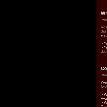
Wr
[ Upda
Ros
das
ers
>
Y
>
Y
deu
Co
[ Upda
Wen
fol
>
W
Ava
>
W
Cha