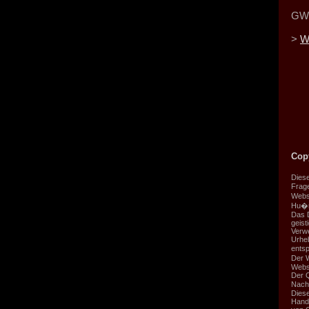
GW 
>
W
Cop
Diese
Frage
Websi
Hu�n
Das 
geis
Verwe
Urheb
entsp
Der W
Webs
Der Q
Nacht
Dies
Handh