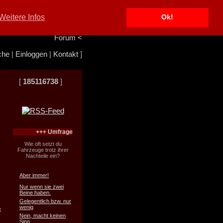
Portal
<
Weitere Infos
Ok!
Info/Impressum
<
Team
<
Forum
<
che
|
Einloggen
|
Kontakt
]
[
185116738
]
+++ Umfrage
Wie oft setzt du
Fahrzeuge trotz ihrer
Nachteile ein?
Aber immer!
Nur wenn sie zwei
Beine haben.
Gelegentlich bzw. nur
wenig
r
Nein, macht keinen
Sinn