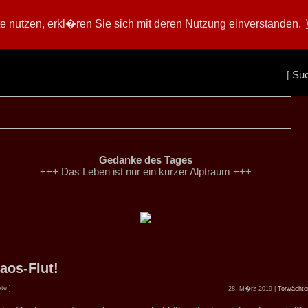
 nutzen, erkl�ren Sie sich mit deren Nutzung einverstanden.
[
Su
Gedanke des Tages
+++ Das Leben ist nur ein kurzer Alptraum +++
aos-Flut!
te ]
28. M�rz 2019 |
Torwächte