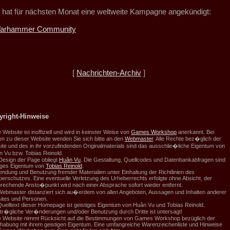
hat für nächsten Monat eine weltweite Kampagne angekündigt:
arhammer Community
[
Nachrichten-Archiv
]
yright-Hinweise
 Website ist inoffiziell und wird in keinster Weise von
Games Workshop
anerkannt. Bei
n zu dieser Website wenden Sie sich bitte an den
Webmaster
. Alle Rechte bez�glich der
te und des in ihr vorzufindenden Originalmaterials sind das ausschlie�liche Eigentum von
 Vu bzw. Tobias Reinold.
Design der Page obliegt
Huân Vu
. Die Gestaltung, Quellcodes und Datenbankabfragen sind
tiges Eigentum von
Tobias Reinold
.
ndung und Benutzung fremder Materialien unter Einhaltung der Richtlinien des
erschutzes. Eine eventuelle Verletzung des Urheberrechts erfolgte ohne Absicht, der
rechende Ansto�punkt wird nach einer Absprache sofort wieder entfernt.
ebmaster distanziert sich au�erdem von allen Angeboten, Aussagen und Inhalten anderer
ites und Personen.
uelltext dieser Homepage ist geistiges Eigentum von Huân Vu und Tobias Reinold.
r�gliche Ver�nderungen und/oder Benutzung durch Dritte ist untersagt!
e Website nimmt Rücksicht auf die Bestimmungen von Games Workshop bezüglich der
abung mit ihrem geistigen Eigentum. Eine umfangreiche Warenzeichenliste und Hinweise