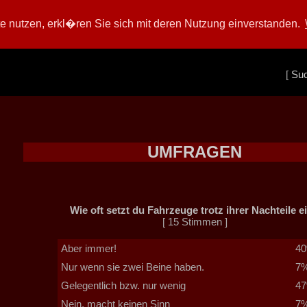
 nutzen, erkl�ren Sie sich mit deren Nutzung einverstanden.
[
Su
UMFRAGEN
Wie oft setzt du Fahrzeuge trotz ihrer Nachteile e
[ 15 Stimmen ]
Aber immer!
4
Nur wenn sie zwei Beine haben.
7
Gelegentlich bzw. nur wenig
4
Nein, macht keinen Sinn
7