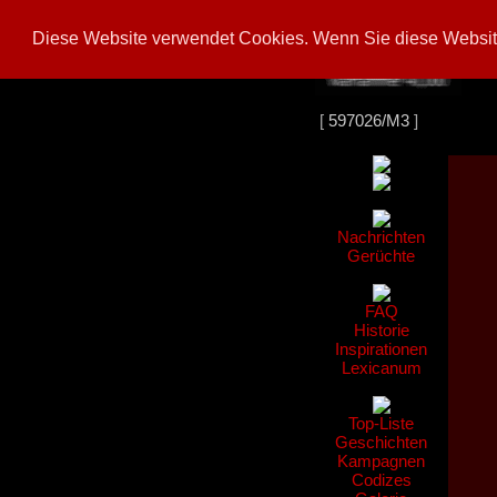
Diese Website verwendet Cookies. Wenn Sie diese Website
[
597026/M3
]
Nachrichten
Gerüchte
FAQ
Historie
Inspirationen
Lexicanum
Top-Liste
Geschichten
Kampagnen
Codizes