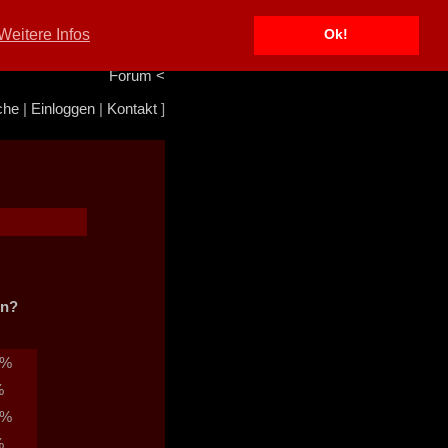
Portal
<
Weitere Infos
Ok!
Info/Impressum
<
Team
<
Forum
<
che
|
Einloggen
|
Kontakt
]
in?
0%
%
7%
%