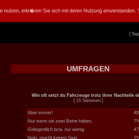
 nutzen, erkl�ren Sie sich mit deren Nutzung einverstanden.
[
Su
UMFRAGEN
Wie oft setzt du Fahrzeuge trotz ihrer Nachteile e
[ 15 Stimmen ]
Aber immer!
4
Nur wenn sie zwei Beine haben.
7
Gelegentlich bzw. nur wenig
4
Nein, macht keinen Sinn
7