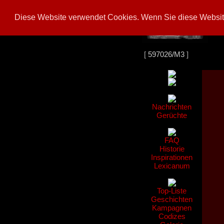
Diese Website verwendet Cookies. Wenn Sie diese Website
[
597026/M3
]
Nachrichten
Gerüchte
FAQ
Historie
Inspirationen
Lexicanum
Top-Liste
Geschichten
Kampagnen
Codizes