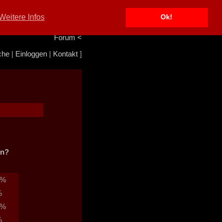
Portal
<
Weitere Infos
Ok!
Info/Impressum
<
Team
<
Forum
<
che
|
Einloggen
|
Kontakt
]
in?
0%
%
7%
%