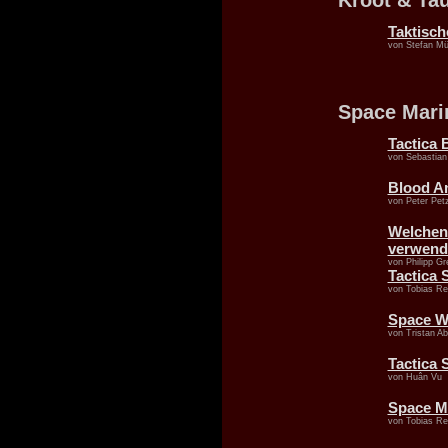
Kroot & Ta
Taktisch
von Stefan Mül
Space Mari
Tactica 
von Sebastian
Blood An
von Peter Pet
Welchen 
verwend
von Philipp G
Tactica
von Tobias Re
Space Wo
von Tristan Ab
Tactica 
von Huân Vu
Space M
von Tobias Re