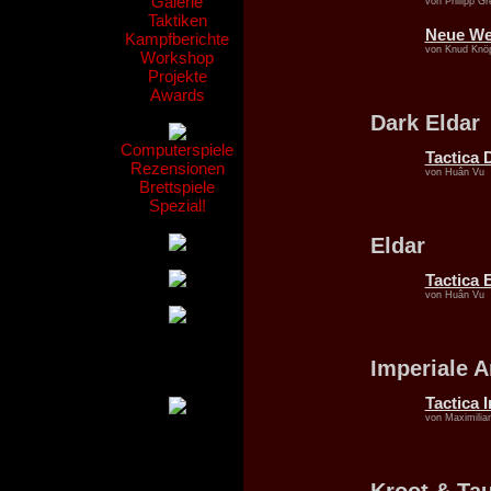
Galerie
von Philipp G
Taktiken
Neue We
Kampfberichte
von Knud Knöp
Workshop
Projekte
Awards
Dark Eldar
Computerspiele
Tactica 
Rezensionen
von Huân Vu
Brettspiele
Spezial!
Eldar
Tactica 
von Huân Vu
Imperiale 
Tactica 
von Maximilian