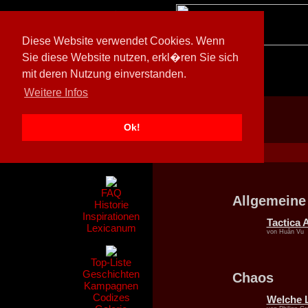
Diese Website verwendet Cookies. Wenn
Sie diese Website nutzen, erkl�ren Sie sich
mit deren Nutzung einverstanden.
[
597026/M3
]
Weitere Infos
Ok!
Nachrichten
Gerüchte
FAQ
Allgemeine
Historie
Inspirationen
Tactica 
Lexicanum
von Huân Vu
Top-Liste
Geschichten
Chaos
Kampagnen
Codizes
Welche L