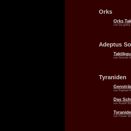
Orks
Orks Tak
von Da größä
Adeptus So
Taktikgu
von Norman 
Tyraniden
Gensträ
von Raphael 
Das Sch
von Rudolf Wi
Tyranide
von Florian Wi