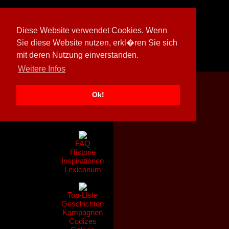
Diese Website verwendet Cookies. Wenn
Sie diese Website nutzen, erkl�ren Sie sich
mit deren Nutzung einverstanden.
[
605026/M3
]
Weitere Infos
Ok!
Nachrichten
Gerüchte
FAQ
Historie
Inspirationen
Lexicanum
Top-Liste
Geschichten
Kampagnen
Codizes