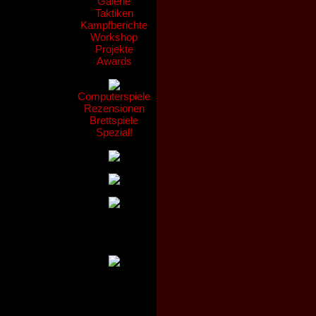
Galerie
Taktiken
Kampfberichte
Workshop
Projekte
Awards
Computerspiele
Rezensionen
Brettspiele
Spezial!