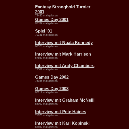
Fantasy Stronghold Turnier
2001
73480 mal gelesen
Games Day 2001
82339 mal gelesen
Spiel '01
70331 mal gelesen
Interview mit Nuala Kennedy
68524 mal gelesen
Interview mit Mark Harrison
67859 mal gelesen
Interview mit Andy Chambers
73581 mal gelesen
Games Day 2002
75935 mal gelesen
Games Day 2003
80217 mal gelesen
Interview mit Graham McNeill
66992 mal gelesen
Interview mit Pete Haines
71070 mal gelesen
Interview mit Karl Kopinski
68857 mal gelesen