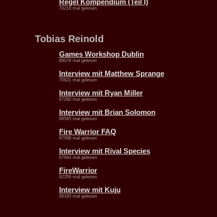
Regel Kompendium (Teil I)
70218 mal gelesen
Tobias Reinold
Games Workshop Dublin
69079 mal gelesen
Interview mit Matthew Sprange
70821 mal gelesen
Interview mit Ryan Miller
67260 mal gelesen
Interview mit Brian Solomon
66585 mal gelesen
Fire Warrior FAQ
67588 mal gelesen
Interview mit Rival Species
67944 mal gelesen
FireWarrior
92356 mal gelesen
Interview mit Kuju
68345 mal gelesen