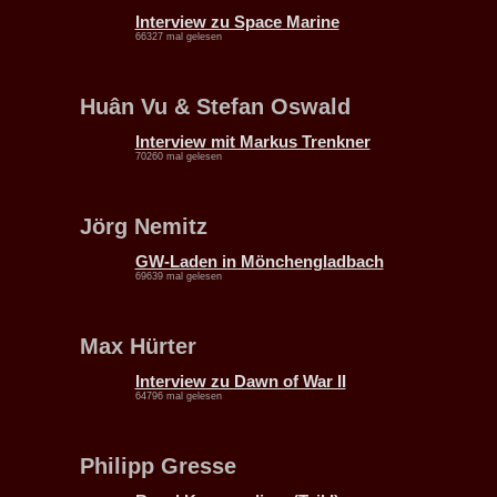
Interview zu Space Marine
66327 mal gelesen
Huân Vu & Stefan Oswald
Interview mit Markus Trenkner
70260 mal gelesen
Jörg Nemitz
GW-Laden in Mönchengladbach
69639 mal gelesen
Max Hürter
Interview zu Dawn of War II
64796 mal gelesen
Philipp Gresse