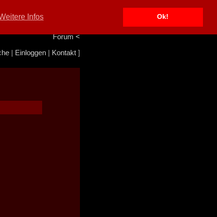
Portal
<
Weitere Infos
Ok!
Info/Impressum
<
Team
<
Forum
<
che
|
Einloggen
|
Kontakt
]