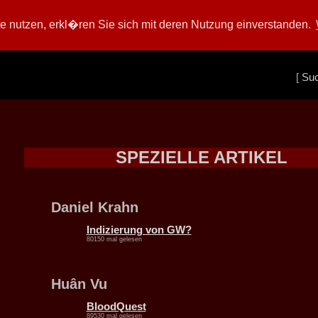
 nutzen, erkl�ren Sie sich mit deren Nutzung einverstanden.
[
Su
SPEZIELLE ARTIKEL
Daniel Krahn
Indizierung von GW?
80150 mal gelesen
Huân Vu
BloodQuest
89530 mal gelesen