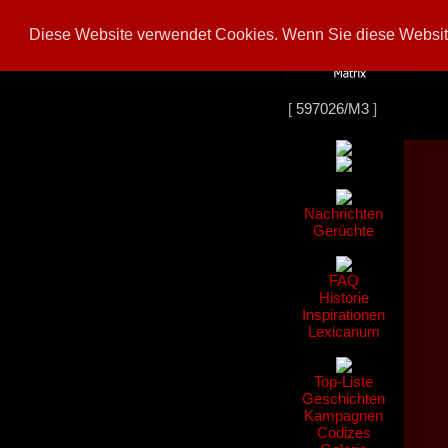
Diese Website verwendet Cookies. Wenn Sie diese Website
[
597026/M3
]
Nachrichten
Gerüchte
FAQ
Historie
Inspirationen
Lexicanum
Top-Liste
Geschichten
Kampagnen
Codizes